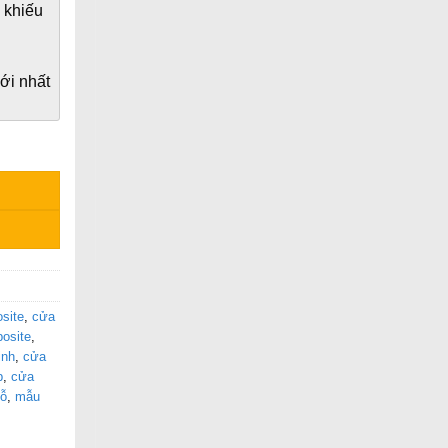
 khiếu
i nhất
site
,
cửa
osite
,
inh
,
cửa
p
,
cửa
gỗ
,
mẫu