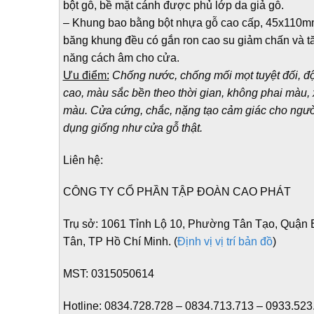
bột gỗ, bề mặt cánh được phủ lớp da giả gỗ.
– Khung bao bằng bột nhựa gỗ cao cấp, 45x110m
băng khung đều có gắn ron cao su giảm chấn và t
năng cách âm cho cửa.
Ưu điểm:
Chống nước, chống mối mọt tuyệt đối, đ
cao, màu sắc bền theo thời gian, không phai màu,
màu. Cửa cứng, chắc, nặng tạo cảm giác cho ngườ
dụng giống như cửa gỗ thật.
Liên hệ:
CÔNG TY CỔ PHẦN TẬP ĐOÀN CAO PHÁT
Trụ sở:
1061 Tỉnh Lộ 10, Phường Tân Tạo, Quận 
Tân, TP Hồ Chí Minh. (
Định vị vị trí bản đồ
)
MST:
0315050614
Hotline:
0834.728.728 – 0834.713.713 – 0933.523