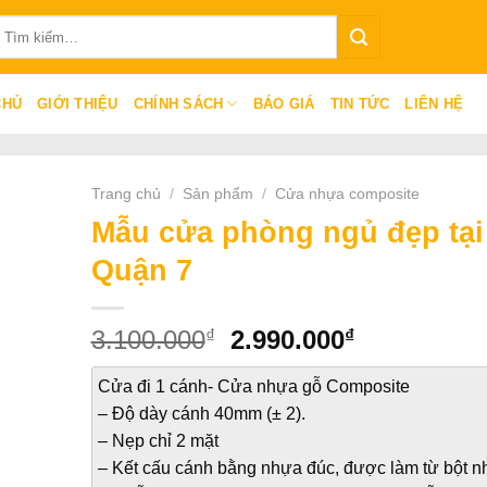
ìm
iếm:
CHỦ
GIỚI THIỆU
CHÍNH SÁCH
BÁO GIÁ
TIN TỨC
LIÊN HỆ
Trang chủ
/
Sản phẩm
/
Cửa nhựa composite
Mẫu cửa phòng ngủ đẹp tại
Quận 7
Giá
Giá
₫
₫
3.100.000
2.990.000
gốc
hiện
là:
tại
Cửa đi 1 cánh- Cửa nhựa gỗ Composite
3.100.000₫.
là:
– Độ dày cánh 40mm (± 2).
2.990.000₫
– Nẹp chỉ 2 mặt
– Kết cấu cánh bằng nhựa đúc, được làm từ bột 