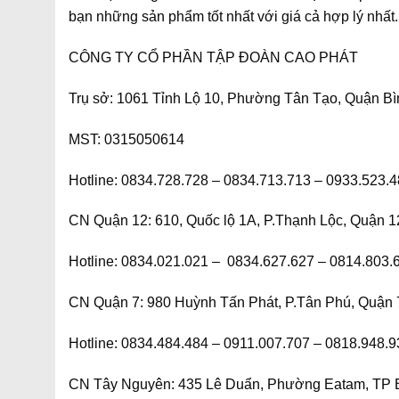
bạn những sản phẩm tốt nhất với giá cả hợp lý nhất.
CÔNG TY CỔ PHẦN TẬP ĐOÀN CAO PHÁT
Trụ sở:
1061 Tỉnh Lộ 10, Phường Tân Tạo, Quận Bìn
MST:
0315050614
Hotline:
0834.728.728 – 0834.713.713 – 0933.523.4
CN Quận 12:
610, Quốc lộ 1A, P.Thạnh Lộc, Quận 12
Hotline:
0834.021.021 – 0834.627.627 – 0814.803.
CN Quận 7:
980 Huỳnh Tấn Phát, P.Tân Phú, Quận 7
Hotline:
0834.484.484 – 0911.007.707 – 0818.948.9
CN Tây Nguyên:
435 Lê Duẩn, Phường Eatam, TP B