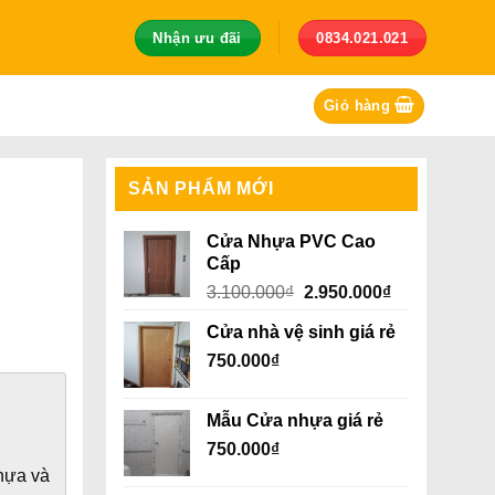
Nhận ưu đãi
0834.021.021
Giỏ hàng
SẢN PHẨM MỚI
Cửa Nhựa PVC Cao
Cấp
Giá
Giá
3.100.000
₫
2.950.000
₫
gốc
hiện
Cửa nhà vệ sinh giá rẻ
là:
tại
750.000
₫
3.100.000₫.
là:
2.950.000₫.
Mẫu Cửa nhựa giá rẻ
.
750.000
₫
nhựa và