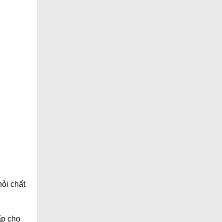
ỏi chất
ấp cho