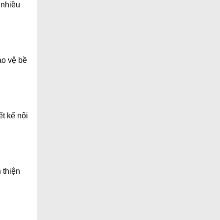
 nhiều
ảo vệ bề
t kế nội
 thiện