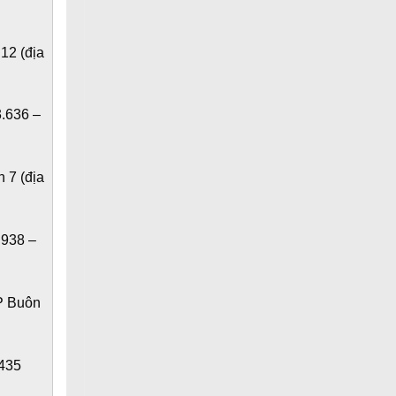
12 (địa
.636 –
 7 (địa
.938 –
P Buôn
.435