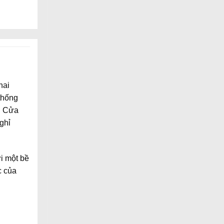
hai
 thống
o. Cửa
ghỉ
i một bề
c của