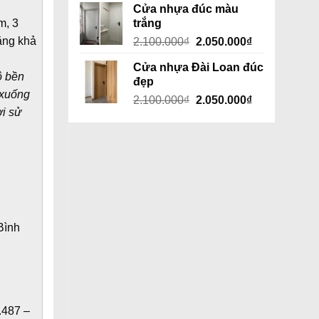
Cửa nhựa đúc màu
m, 3
trắng
ăng khả
Giá
Giá
2.100.000
₫
2.050.000
₫
gốc
hiện
Cửa nhựa Đài Loan đúc
là:
tại
ộ bền
đẹp
2.100.000₫.
là:
 xuống
Giá
Giá
2.100.000
₫
2.050.000
₫
2.050.000₫.
i sử
gốc
hiện
là:
tại
2.100.000₫.
là:
2.050.000₫.
Bình
.487 –