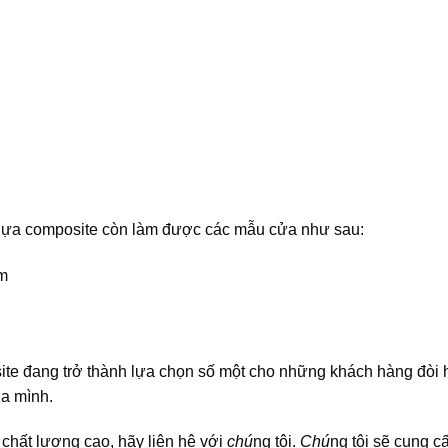
hựa composite còn làm được các mẫu cửa như sau:
âm
ite đang trở thành lựa chọn số một cho những khách hàng đòi h
ủa mình.
hất lượng cao, hãy liên hệ với
chú
ng tôi.
Chú
ng tôi sẽ cung c