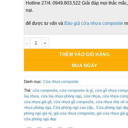
Hotline 27/4:
0949.803.522
Giải đáp mọi thắc mắc,
nại.
để được tư vấn và
Báo giá cửa nhựa composite
mớ
Mẫu cửa phòng ngủ đẹp tại Quận 7 số lượng
THÊM VÀO GIỎ HÀNG
MUA NGAY
Danh mục:
Cửa nhựa composite
Thẻ:
cửa composite
,
cửa composite là gì
,
cửa gỗ nhựa compo
lùa nhựa
,
cửa lùa nhựa phòng ngủ
,
cửa nhựa
,
cửa nhựa comp
cửa nhựa giả gỗ
,
cửa nhựa gỗ composite
,
cửa nhựa nhà vệ s
nhựa phòng ngủ
,
Cửa phòng ngủ cao cấp.
,
Cửa phòng ngủ đẹ
phòng ngủ giá rẻ
,
giá cửa nhựa composite
,
giá cửa nhựa giả 
cửa phòng ngủ đẹp