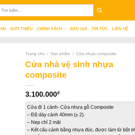
ìm
iếm:
CHỦ
GIỚI THIỆU
CHÍNH SÁCH
BÁO GIÁ
TIN TỨC
LIÊN HỆ
Trang chủ
/
Sản phẩm
/
Cửa nhựa composite
Cửa nhà vệ sinh nhựa
composite
₫
3.100.000
Cửa đi 1 cánh- Cửa nhựa gỗ Composite
– Độ dày cánh 40mm (± 2).
– Nẹp chỉ 2 mặt
– Kết cấu cánh bằng nhựa đúc, được làm từ bột 