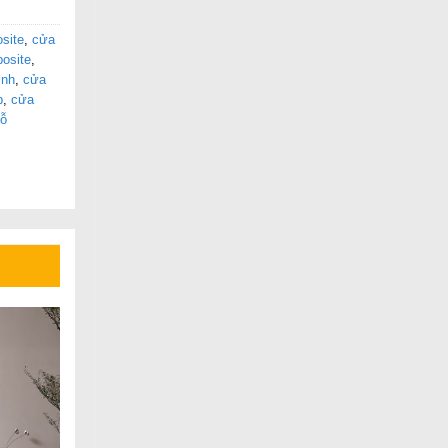
site
,
cửa
osite
,
inh
,
cửa
p
,
cửa
gỗ