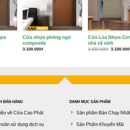
hựa
Cửa nhựa phòng ngủ
Cửa Lùa Nhựa Co
composite
nhà vệ sinh
Giá
3.100.000
₫
3.300.000
₫
3.100.000
gốc
là:
3.300.000
H BÁN HÀNG
DANH MỤC SẢN PHẨM
hiệu về Cửa Cao Phát
Sản phẩm Bán Chạy Nhấ
hoản sử dụng dịch vụ
Sản Phẩm Khuyến Mãi