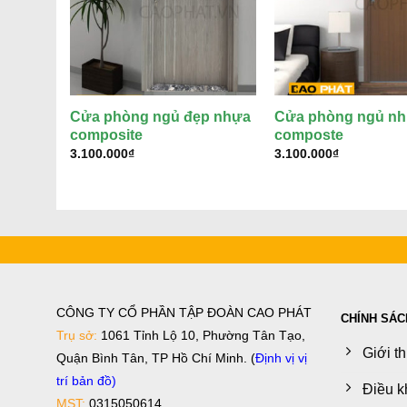
Cửa phòng ngủ đẹp nhựa
Cửa phòng ngủ n
composite
composte
3.100.000
₫
3.100.000
₫
CÔNG TY CỔ PHẦN TẬP ĐOÀN CAO PHÁT
CHÍNH SÁC
Trụ sở:
1061 Tỉnh Lộ 10, Phường Tân Tạo,
Giới t
Quận Bình Tân, TP Hồ Chí Minh. (
Định vị vị
trí bản đồ
)
Điều k
MST:
0315050614