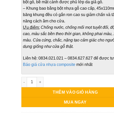
bột gỗ, bề mặt cánh được phủ lớp da giả gỗ.
– Khung bao bằng bột nhựa gỗ cao cấp, 45x110m
băng khung đều có gắn ron cao su giảm chấn và t
năng cách âm cho cửa.
Ưu điểm:
Chống nước, chống mối mọt tuyệt đối, đ
cao, màu sắc bền theo thời gian, không phai màu,
màu. Cửa cứng, chắc, nặng tạo cảm giác cho ngườ
dụng giống như cửa gỗ thật.
Liên hệ:
0834.021.021 – 0834.627.627
để được tư
Báo giá cửa nhựa composite
mới nhất
Cửa nhà vệ sinh nhựa composite số lượng
THÊM VÀO GIỎ HÀNG
MUA NGAY