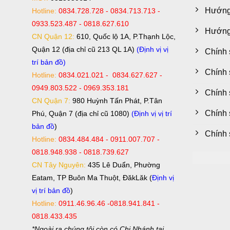
Hướng
Hotline:
0834.728.728 - 0834.713.713 -
0933.523.487 - 0818.627.610
Hướng 
CN Quận 12:
610, Quốc lộ 1A, P.Thạnh Lộc,
Quận 12 (địa chỉ cũ 213 QL 1A)
(Định vị vị
Chính 
trí bản đồ)
Chính 
Hotline:
0834.021.021 - 0834.627.627 -
0949.803.522 - 0969.353.181
Chính 
CN Quận 7:
980 Huỳnh Tấn Phát, P.Tân
Chính 
Phú, Quận 7 (địa chỉ cũ 1080)
(Định vị vị trí
bản đồ
)
Chính 
Hotline:
0834.484.484 - 0911.007.707 -
0818.948.938 - 0818.739.627
CN Tây Nguyên:
435 Lê Duẩn, Phường
Eatam, TP Buôn Ma Thuột, ĐăkLăk (
Định vị
vị trí bản đồ
)
Hotline:
0911.46.96.46 -0818.941.841 -
0818.433.435
*Ngoài ra chúng tôi còn có Chi Nhánh tại