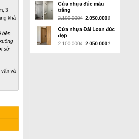
Cửa nhựa đúc màu
m, 3
trắng
ăng khả
Giá
Giá
2.100.000
₫
2.050.000
₫
gốc
hiện
Cửa nhựa Đài Loan đúc
là:
tại
ộ bền
đẹp
2.100.000₫.
là:
 xuống
Giá
Giá
2.100.000
₫
2.050.000
₫
2.050.000₫.
i sử
gốc
hiện
là:
tại
2.100.000₫.
là:
2.050.000₫.
 vấn và