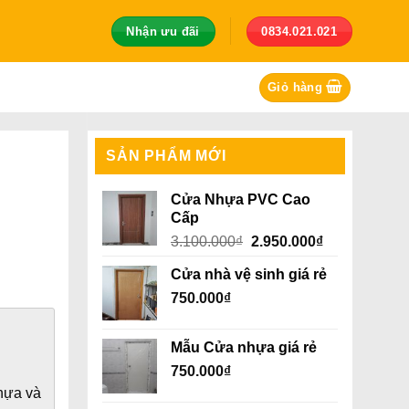
Nhận ưu đãi
0834.021.021
Giỏ hàng
SẢN PHẨM MỚI
Cửa Nhựa PVC Cao
Cấp
Giá
Giá
3.100.000
₫
2.950.000
₫
gốc
hiện
Cửa nhà vệ sinh giá rẻ
là:
tại
750.000
₫
3.100.000₫.
là:
2.950.000₫.
Mẫu Cửa nhựa giá rẻ
750.000
₫
nhựa và