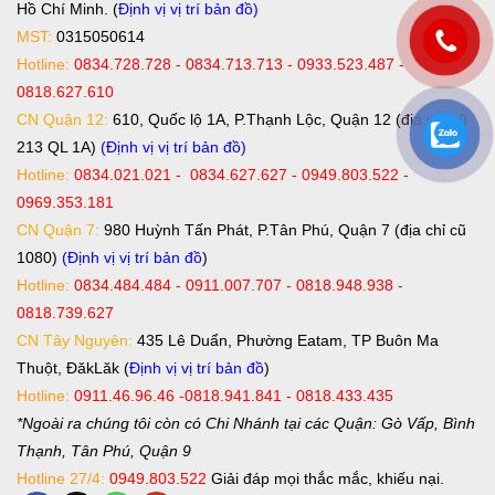
Hồ Chí Minh. (
Định vị vị trí bản đồ
)
MST:
0315050614
Hotline:
0834.728.728 - 0834.713.713 - 0933.523.487 -
0818.627.610
CN Quận 12:
610, Quốc lộ 1A, P.Thạnh Lộc, Quận 12 (địa chỉ cũ
213 QL 1A)
(Định vị vị trí bản đồ)
Hotline:
0834.021.021 - 0834.627.627 - 0949.803.522 -
0969.353.181
CN Quận 7:
980 Huỳnh Tấn Phát, P.Tân Phú, Quận 7 (địa chỉ cũ
1080)
(Định vị vị trí bản đồ
)
Hotline:
0834.484.484 - 0911.007.707 - 0818.948.938 -
0818.739.627
CN Tây Nguyên:
435 Lê Duẩn, Phường Eatam, TP Buôn Ma
Thuột, ĐăkLăk (
Định vị vị trí bản đồ
)
Hotline:
0911.46.96.46 -0818.941.841 - 0818.433.435
*Ngoài ra chúng tôi còn có Chi Nhánh tại các Quận: Gò Vấp, Bình
Thạnh, Tân Phú, Quận 9
Hotline 27/4:
0949.803.522
Giải đáp mọi thắc mắc, khiếu nại.