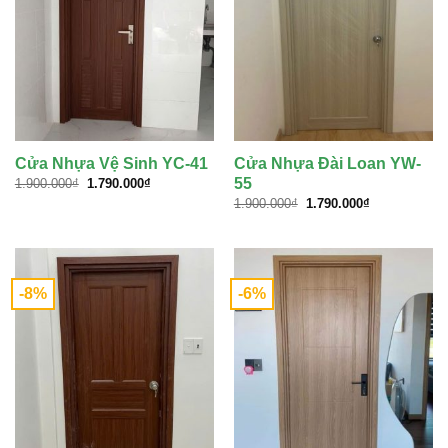
Cửa Nhựa Vệ Sinh YC-41
Cửa Nhựa Đài Loan YW-
Giá
Giá
55
1.900.000
₫
1.790.000
₫
gốc
hiện
Giá
Giá
1.900.000
₫
1.790.000
₫
là:
tại
gốc
hiện
1.900.000₫.
là:
là:
tại
1.790.000₫.
1.900.000₫.
là:
1.790.000₫.
-8%
-6%