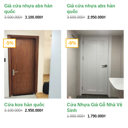
Giá cửa nhựa abs hàn
Giá cửa nhựa abs hàn
quốc
quốc
Giá
Giá
Giá
Giá
3.500.000
₫
3.100.000
₫
3.500.000
₫
2.950.000
₫
gốc
hiện
gốc
hiện
là:
tại
là:
tại
3.500.000₫.
là:
3.500.000₫.
là:
3.100.000₫.
2.950.000₫.
-5%
-6%
Cửa kos hàn quốc
Cửa Nhựa Giả Gỗ Nhà Vệ
Giá
Giá
Sinh
3.100.000
₫
2.950.000
₫
gốc
hiện
Giá
Giá
1.900.000
₫
1.790.000
₫
là:
tại
gốc
hiện
3.100.000₫.
là:
là:
tại
2.950.000₫.
1.900.000₫.
là: