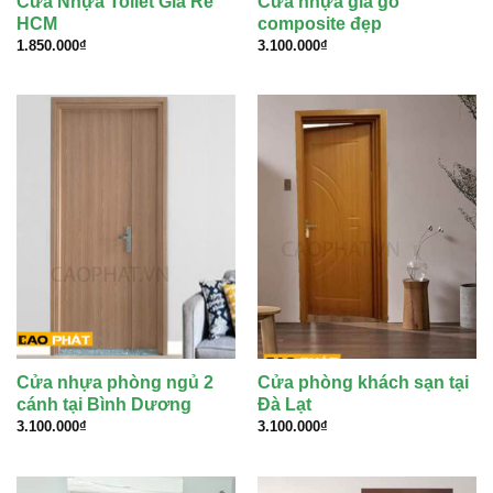
Cửa Nhựa Toilet Giá Rẻ
Cửa nhựa giả gỗ
HCM
composite đẹp
1.850.000
₫
3.100.000
₫
Cửa nhựa phòng ngủ 2
Cửa phòng khách sạn tại
cánh tại Bình Dương
Đà Lạt
3.100.000
₫
3.100.000
₫