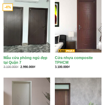
-4%
Mẫu cửa phòng ngủ đẹp
Cửa nhựa composite
tại Quận 7
TPHCM
Giá
Giá
3.100.000
₫
2.990.000
₫
3.100.000
₫
gốc
hiện
là:
tại
3.100.000₫.
là:
2.990.000₫.