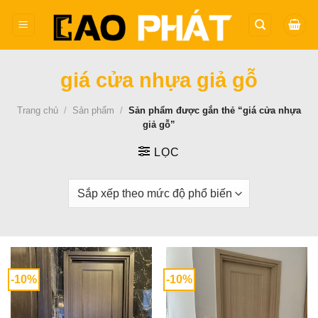
Bỏ
qua
nội
dung
giá cửa nhựa giả gỗ
Trang chủ
/
Sản phẩm
/
Sản phẩm được gắn thẻ “giá cửa nhựa
giả gỗ”
LỌC
-10%
-10%