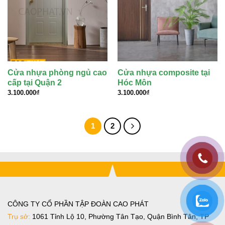
Cửa nhựa phòng ngủ cao
Cửa nhựa composite tại
cấp tại Quận 2
Hóc Môn
3.100.000
₫
3.100.000
₫
1
2
CÔNG TY CỔ PHẦN TẬP ĐOÀN CAO PHÁT
Trụ sở:
1061 Tỉnh Lộ 10, Phường Tân Tạo, Quận Bình Tân, TP