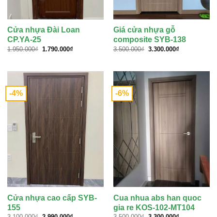
Cửa nhựa Đài Loan
Giá cửa nhựa gỗ
CP.YA-25
composite SYB-138
Giá
Giá
Giá
Giá
1.950.000
₫
1.790.000
₫
3.500.000
₫
3.300.000
₫
gốc
hiện
gốc
hiện
là:
tại
là:
tại
1.950.000₫.
là:
3.500.000₫.
là:
1.790.000₫.
3.300.000₫.
-4%
-6%
Cửa nhựa cao cấp SYB-
Cua nhua abs han quoc
155
gia re KOS-102-MT104
Giá
Giá
Giá
Giá
3.100.000
₫
2.990.000
₫
3.500.000
₫
3.300.000
₫