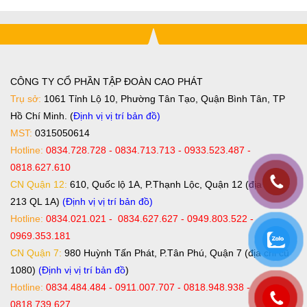
CÔNG TY CỔ PHẦN TẬP ĐOÀN CAO PHÁT
Trụ sở:
1061 Tỉnh Lộ 10, Phường Tân Tạo, Quận Bình Tân, TP
Hồ Chí Minh. (
Định vị vị trí bản đồ
)
MST:
0315050614
Hotline:
0834.728.728 - 0834.713.713 - 0933.523.487 -
0818.627.610
CN Quận 12:
610, Quốc lộ 1A, P.Thạnh Lộc, Quận 12 (địa chỉ cũ
213 QL 1A)
(Định vị vị trí bản đồ)
Hotline:
0834.021.021 - 0834.627.627 - 0949.803.522 -
0969.353.181
CN Quận 7:
980 Huỳnh Tấn Phát, P.Tân Phú, Quận 7 (địa chỉ cũ
1080)
(Định vị vị trí bản đồ
)
Hotline:
0834.484.484 - 0911.007.707 - 0818.948.938 -
0818.739.627