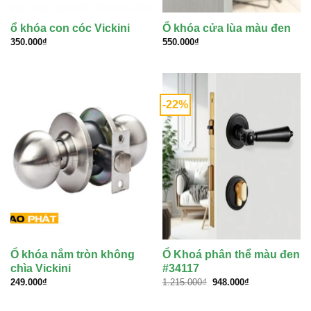
ổ khóa con cóc Vickini
Ổ khóa cửa lùa màu đen
350.000
₫
550.000
₫
-22%
Ổ khóa nắm tròn không
Ổ Khoá phân thể màu đen
chìa Vickini
#34117
Giá
Giá
249.000
₫
1.215.000
₫
948.000
₫
gốc
hiện
là:
tại
1.215.000₫.
là: