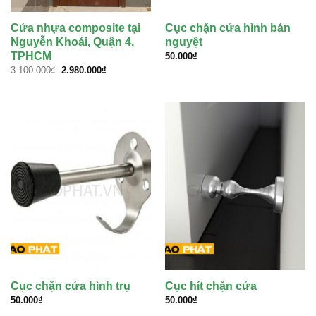
Cửa nhựa composite tại
Cục chặn cửa hình bán
Nguyễn Khoái, Quận 4,
nguyệt
TPHCM
50.000
₫
Giá
Giá
3.100.000
₫
2.980.000
₫
gốc
hiện
là:
tại
3.100.000₫.
là:
2.980.000₫.
Cục chặn cửa hình trụ
Cục hít chặn cửa
50.000
₫
50.000
₫