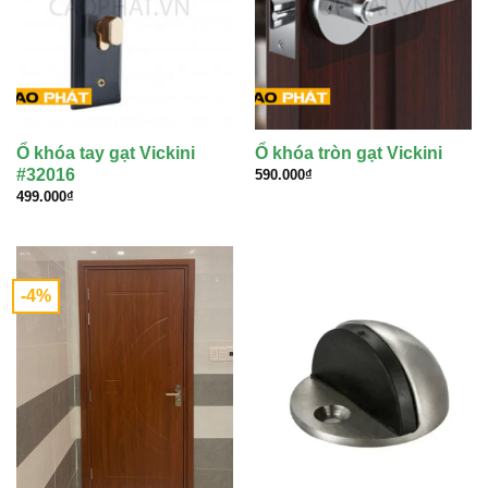
Ổ khóa tay gạt Vickini
Ổ khóa tròn gạt Vickini
#32016
590.000
₫
499.000
₫
-4%