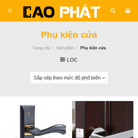
Bỏ
qua
nội
dung
Phụ kiện cửa
Trang chủ
/
Sản phẩm
/
Phụ kiện cửa
LỌC