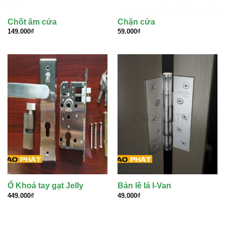
Chốt âm cửa
Chặn cửa
149.000
₫
59.000
₫
Ổ Khoá tay gạt Jelly
Bản lề lá I-Van
449.000
₫
49.000
₫