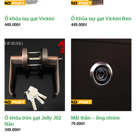
Ổ khóa tay gạt Vickini
Ổ khóa tay gạt Vickini Đen
449.000
₫
449.000
₫
Ổ khóa tròn gạt Jelly J02
Mắt thần – ống nhòm
Nâu
79.000
₫
349.000
₫