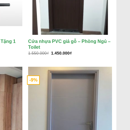
 Tặng 1
Cửa nhựa PVC giả gỗ – Phòng Ngủ –
Toilet
Giá
Giá
1.550.000
₫
1.450.000
₫
gốc
hiện
là:
tại
1.550.000₫.
là:
₫.
1.450.000₫.
-9%