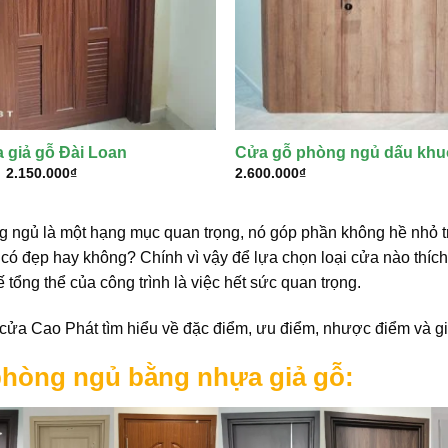
 giả gỗ Đài Loan
Cửa gỗ phòng ngủ dấu kh
Giá
Giá
2.150.000
₫
2.600.000
₫
gốc
hiện
là:
tại
2.250.000₫.
là:
2.150.000₫.
ngủ là một hạng mục quan trọng, nó góp phần không hề nhỏ tron
h có đẹp hay không? Chính vì vậy để lựa chọn loại cửa nào thí
kế tổng thể của công trình là việc hết sức quan trọng.
cửa Cao Phát tìm hiểu về đặc điểm, ưu điểm, nhược điểm và gi
hòng ngủ bằng nhựa giả gỗ: