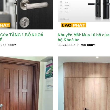
ộ Cửa TẶNG 1 BỘ KHOÁ
Khuyến Mãi: Mua 10 bộ cửa
Ể
bộ Khoá từ
Giá
Giá
Giá
Giá
890.000
₫
3.674.000
₫
2.790.000
₫
gốc
hiện
gốc
hiện
là:
tại
là:
tại
1.210.000₫.
là:
3.674.000₫.
là:
890.000₫.
2.790.000