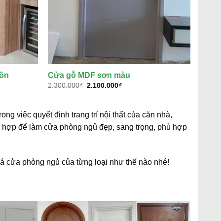
uôn
Cửa gỗ MDF sơn màu
Giá
Giá
2.300.000
₫
2.100.000
₫
gốc
hiện
là:
tại
2.300.000₫.
là:
2.100.000₫.
g việc quyết định trang trí nội thất của căn nhà,
ch hợp để làm cửa phòng ngủ đẹp, sang trọng, phù hợp
á cửa phòng ngủ của từng loại như thế nào nhé!