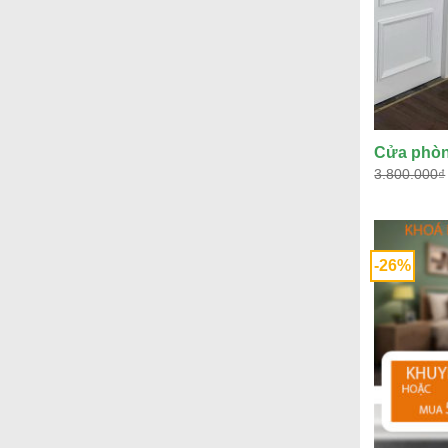
Cửa phòn
3.800.000
₫
-26%