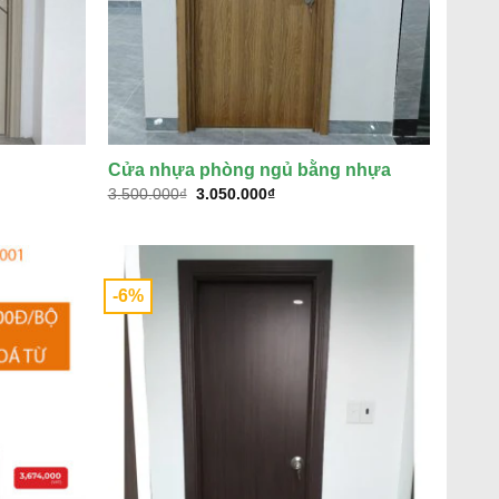
Cửa nhựa phòng ngủ bằng nhựa
Giá
Giá
3.500.000
₫
3.050.000
₫
gốc
hiện
là:
tại
3.500.000₫.
là:
₫.
3.050.000₫.
-6%