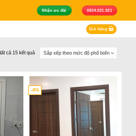
Nhận ưu đãi
0834.021.021
Giỏ hàng
Đã
 tất cả 15 kết quả
sắp
xếp
theo
mức
-4%
độ
phổ
biến