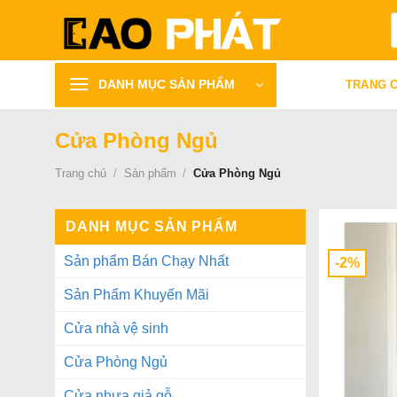
Bỏ
T
qua
k
nội
dung
DANH MỤC SẢN PHẨM
TRANG 
Cửa Phòng Ngủ
Trang chủ
/
Sản phẩm
/
Cửa Phòng Ngủ
DANH MỤC SẢN PHẨM
Sản phẩm Bán Chạy Nhất
-2%
Sản Phẩm Khuyến Mãi
Cửa nhà vệ sinh
Cửa Phòng Ngủ
Cửa nhựa giả gỗ