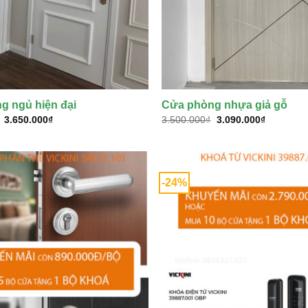
g ngủ hiện đại
Cửa phòng nhựa giả gỗ
Giá
Giá
Giá
Giá
3.650.000
₫
3.500.000
₫
3.090.000
₫
gốc
hiện
gốc
hiện
là:
tại
là:
tại
3.800.000₫.
là:
3.500.000₫.
là:
3.650.000₫.
3.090.000
-24%