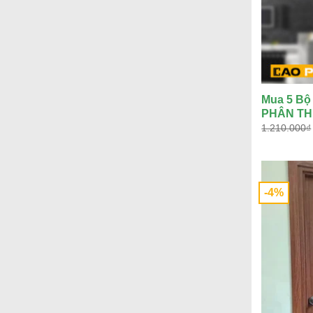
Mua 5 B
PHÂN TH
1.210.000
₫
-4%