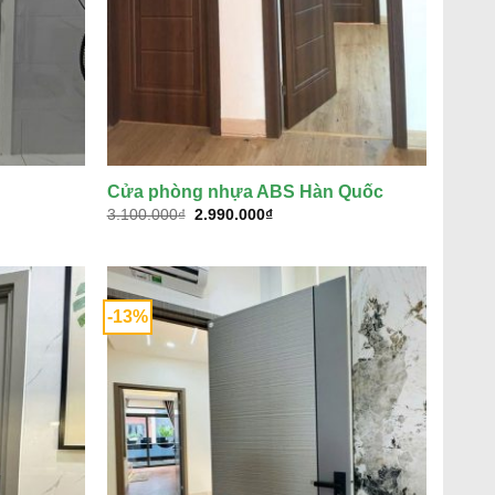
Cửa phòng nhựa ABS Hàn Quốc
Giá
Giá
3.100.000
₫
2.990.000
₫
gốc
hiện
là:
tại
3.100.000₫.
là:
₫.
2.990.000₫.
-13%