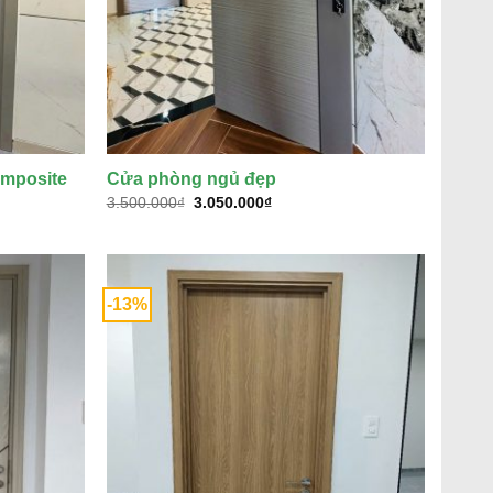
mposite
Cửa phòng ngủ đẹp
Giá
Giá
3.500.000
₫
3.050.000
₫
gốc
hiện
là:
tại
3.500.000₫.
là:
₫.
3.050.000₫.
-13%