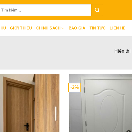
ìm
iếm:
CHỦ
GIỚI THIỆU
CHÍNH SÁCH
BÁO GIÁ
TIN TỨC
LIÊN HỆ
Hiển thị
-2%