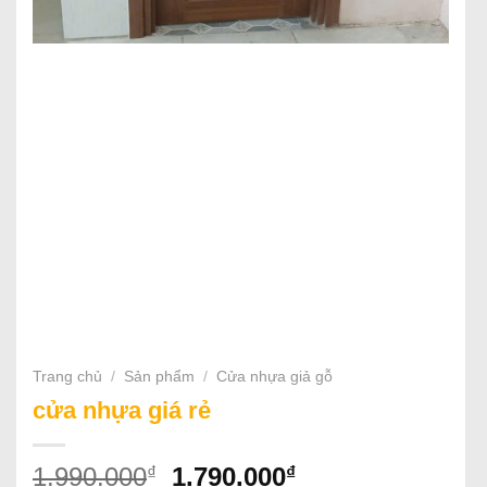
Trang chủ
/
Sản phẩm
/
Cửa nhựa giả gỗ
cửa nhựa giá rẻ
Giá
Giá
₫
₫
1.990.000
1.790.000