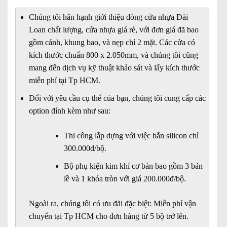
gốc
hiện
là:
tại
Chúng tôi hân hạnh giới thiệu dòng cửa nhựa Đài
1.990.000₫.
là:
Loan chất lượng, cửa nhựa giá rẻ, với đơn giá đã bao
1.790.000₫.
gồm cánh, khung bao, và nẹp chỉ 2 mặt. Các cửa có
kích thước chuẩn 800 x 2.050mm, và chúng tôi cũng
mang đến dịch vụ kỹ thuật khảo sát và lấy kích thước
miễn phí tại Tp HCM.
Đối với yêu cầu cụ thể của bạn, chúng tôi cung cấp các
option đính kèm như sau:
Thi công lắp dựng với việc bắn silicon chỉ
300.000đ/bộ.
Bộ phụ kiện kim khí cơ bản bao gồm 3 bản
lề và 1 khóa tròn với giá 200.000đ/bộ.
Ngoài ra, chúng tôi có ưu đãi đặc biệt: Miễn phí vận
chuyển tại Tp HCM cho đơn hàng từ 5 bộ trở lên.