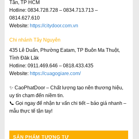
Tân, TP HCM
Hotline
: 0834.728.728 – 0834.713.713 –
0814.627.610
Website
:
https://citydoor.com.vn
Chi nhánh Tây Nguyên
435 Lê Duẩn, Phường Eatam, TP Buôn Ma Thuột,
Tỉnh Đăk Lăk
Hotline: 0911.469.646 – 0818.433.435
Website:
https://cuagogiare.com/
✨
CaoPhatDoor – Chất lượng tạo nên thương hiệu,
uy tín chạm đến niềm tin.
📞 Gọi ngay để nhận
tư vấn chi tiết – báo giá nhanh –
mẫu thực tế tận tay
!
SẢN PHẨM TƯƠNG TỰ