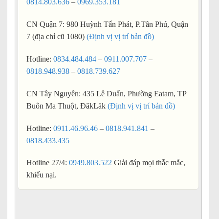
0814.803.636
–
0969.353.181
CN Quận 7: 980 Huỳnh Tấn Phát, P.Tân Phú, Quận
7 (địa chỉ cũ 1080)
(Định vị vị trí bản đồ)
Hotline:
0834.484.484
–
0911.007.707
–
0818.948.938
–
0818.739.627
CN Tây Nguyên: 435 Lê Duẩn, Phường Eatam, TP
Buôn Ma Thuột, ĐăkLăk
(Định vị vị trí bản đồ)
Hotline:
0911.46.96.46
–
0818.941.841
–
0818.433.435
Hotline 27/4:
0949.803.522
Giải đáp mọi thắc mắc,
khiếu nại.