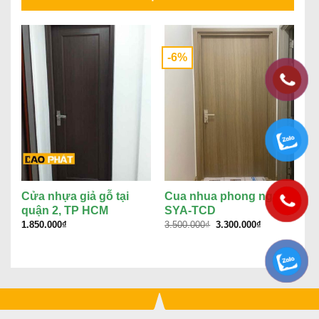
-6%
Cửa nhựa giả gỗ tại
Cua nhua phong ngu
C
quận 2, TP HCM
SYA-TCD
C
Giá
Giá
1.850.000
₫
3.500.000
₫
3.300.000
₫
3.
gốc
hiện
là:
tại
3.500.000₫.
là:
3.300.000₫.