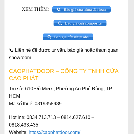
XEM THÊM:
Báo giá cửa nhựa đài loan
Báo giá cửa composite
Báo giá cửa nhựa abs
📞
Liên hệ để được tư vấn, báo giá hoặc tham quan
showroom
CAOPHATDOOR – CÔNG TY TNHH CỬA
CAO PHÁT
Trụ sở
: 610 Đỗ Mười, Phường An Phú Đông, TP
HCM
Mã số thuế
: 0319358939
Hotline
: 0834.713.713 – 0814.627.610 –
0818.433.435
Website
:
https://caophatdoor.com/