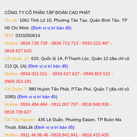
CÔNG TY CỔ PHẦN TẬP ĐOÀN CAO PHÁT
Trụ sở:
1061 Tỉnh Lộ 10, Phường Tân Tạo, Quận Bình Tân, TP
Hồ Chí Minh. (
Định vị vị trí bản đồ
)
MST:
0315050614
Hotline:
0834.728.728 - 0834.713.713 - 0933.523.487 -
0818.627.610
CN Quận 12:
610, Quốc lộ 1A, P.Thạnh Lộc, Quận 12 (địa chỉ cũ
213 QL 1A)
(Định vị vị trí bản đồ)
Hotline:
0834.021.021 - 0834.627.627 - 0949.803.522 -
0969.353.181
CN Quận 7:
980 Huỳnh Tấn Phát, P.Tân Phú, Quận 7 (địa chỉ cũ
1080)
(Định vị vị trí bản đồ
)
Hotline:
0834.484.484 - 0911.007.707 - 0818.948.938 -
0818.739.627
CN Tây Nguyên:
435 Lê Duẩn, Phường Eatam, TP Buôn Ma
Thuột, ĐăkLăk (
Định vị vị trí bản đồ
)
Hotline:
0911.46.96.46 -0818.941.841 - 0818.433.435