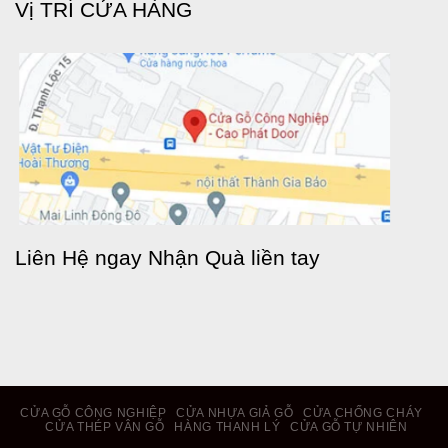
Vị TRÍ CỬA HÀNG
Liên Hệ ngay Nhận Quà liền tay
CỬA GỖ CÔNG NGHIỆP
CỬA NHỰA GIẢ GỖ
CỬA CHỐNG CHÁY
CỬA THÉP VÂN GỖ
HÀNG THANH LÝ
CỬA GỖ TỰ NHIÊN