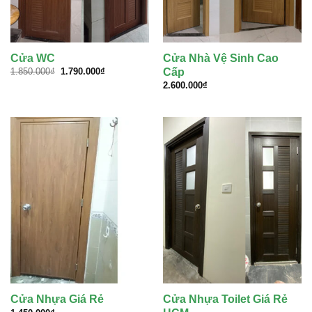
Cửa WC
Cửa Nhà Vệ Sinh Cao
Giá
Giá
Cấp
1.850.000
₫
1.790.000
₫
gốc
hiện
2.600.000
₫
là:
tại
1.850.000₫.
là:
1.790.000₫.
Cửa Nhựa Giá Rẻ
Cửa Nhựa Toilet Giá Rẻ