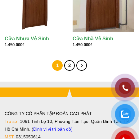
Cửa Nhựa Vệ Sinh
Cửa Nhà Vệ Sinh
1.450.000
₫
1.450.000
₫
1
2
CÔNG TY CỔ PHẦN TẬP ĐOÀN CAO PHÁT
Trụ sở:
1061 Tỉnh Lộ 10, Phường Tân Tạo, Quận Bình Tân, TP
Hồ Chí Minh. (
Định vị vị trí bản đồ
)
MST:
0315050614