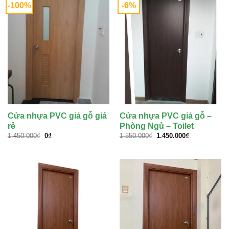
-100%
-6%
Cửa nhựa PVC giả gỗ giá
Cửa nhựa PVC giả gỗ –
rẻ
Phòng Ngủ – Toilet
Giá
Giá
Giá
Giá
1.450.000
₫
0
₫
1.550.000
₫
1.450.000
₫
gốc
hiện
gốc
hiện
là:
tại
là:
tại
1.450.000₫.
là:
1.550.000₫.
là:
0₫.
1.450.000₫.