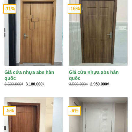
-11%
-16%
Giá cửa nhựa abs hàn
Giá cửa nhựa abs hàn
quốc
quốc
Giá
Giá
Giá
Giá
3.500.000
₫
3.100.000
₫
3.500.000
₫
2.950.000
₫
gốc
hiện
gốc
hiện
là:
tại
là:
tại
3.500.000₫.
là:
3.500.000₫.
là:
3.100.000₫.
2.950.000₫.
-5%
-6%