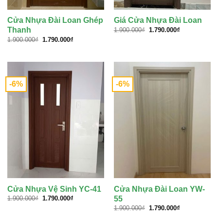
Cửa Nhựa Đài Loan Ghép
Giá Cửa Nhựa Đài Loan
Giá
Giá
Thanh
1.900.000
₫
1.790.000
₫
gốc
hiện
Giá
Giá
1.900.000
₫
1.790.000
₫
là:
tại
gốc
hiện
1.900.000₫.
là:
là:
tại
1.790.000₫.
1.900.000₫.
là:
1.790.000₫.
-6%
-6%
Cửa Nhựa Vệ Sinh YC-41
Cửa Nhựa Đài Loan YW-
Giá
Giá
55
1.900.000
₫
1.790.000
₫
gốc
hiện
Giá
Giá
1.900.000
₫
1.790.000
₫
là:
tại
gốc
hiện
1.900.000₫.
là: