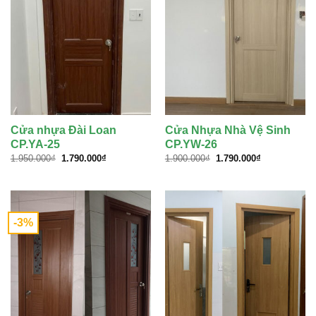
Cửa nhựa Đài Loan
Cửa Nhựa Nhà Vệ Sinh
CP.YA-25
CP.YW-26
Giá
Giá
Giá
Giá
1.950.000
₫
1.790.000
₫
1.900.000
₫
1.790.000
₫
gốc
hiện
gốc
hiện
là:
tại
là:
tại
1.950.000₫.
là:
1.900.000₫.
là:
1.790.000₫.
1.790.000₫.
-3%