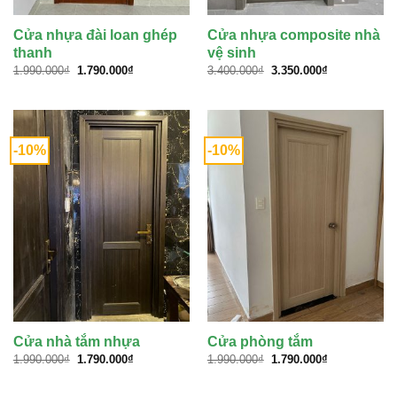
Cửa nhựa đài loan ghép
Cửa nhựa composite nhà
thanh
vệ sinh
Giá
Giá
Giá
Giá
1.990.000
₫
1.790.000
₫
3.400.000
₫
3.350.000
₫
gốc
hiện
gốc
hiện
là:
tại
là:
tại
1.990.000₫.
là:
3.400.000₫.
là:
1.790.000₫.
3.350.000₫.
-10%
-10%
Cửa nhà tắm nhựa
Cửa phòng tắm
Giá
Giá
Giá
Giá
1.990.000
₫
1.790.000
₫
1.990.000
₫
1.790.000
₫
gốc
hiện
gốc
hiện
là:
tại
là:
tại
1.990.000₫.
là:
1.990.000₫.
là: