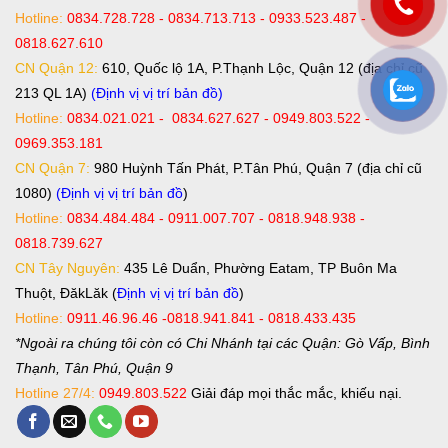
Hotline:
0834.728.728 - 0834.713.713 - 0933.523.487 -
0818.627.610
CN Quận 12:
610, Quốc lộ 1A, P.Thạnh Lộc, Quận 12 (địa chỉ cũ
213 QL 1A)
(Định vị vị trí bản đồ)
Hotline:
0834.021.021 - 0834.627.627 - 0949.803.522 -
0969.353.181
CN Quận 7:
980 Huỳnh Tấn Phát, P.Tân Phú, Quận 7 (địa chỉ cũ
1080)
(Định vị vị trí bản đồ
)
Hotline:
0834.484.484 - 0911.007.707 - 0818.948.938 -
0818.739.627
CN Tây Nguyên:
435 Lê Duẩn, Phường Eatam, TP Buôn Ma
Thuột, ĐăkLăk (
Định vị vị trí bản đồ
)
Hotline:
0911.46.96.46 -0818.941.841 - 0818.433.435
*Ngoài ra chúng tôi còn có Chi Nhánh tại các Quận: Gò Vấp, Bình
Thạnh, Tân Phú, Quận 9
Hotline 27/4:
0949.803.522
Giải đáp mọi thắc mắc, khiếu nại.