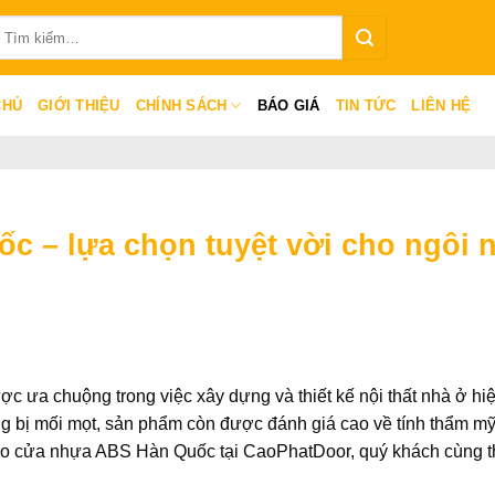
ìm
iếm:
CHỦ
GIỚI THIỆU
CHÍNH SÁCH
BÁO GIÁ
TIN TỨC
LIÊN HỆ
c – lựa chọn tuyệt vời cho ngôi 
ợc ưa chuộng trong việc xây dựng và thiết kế nội thất nhà ở hi
ng bị mối mọt, sản phẩm còn được đánh giá cao về tính thẩm mỹ
 cho cửa nhựa ABS Hàn Quốc tại CaoPhatDoor, quý khách cùng 