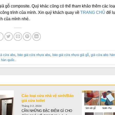
iả gỗ composite. Quý khác cũng có thể tham khảo thêm các loạ
công trình của mình. Xin quý khách quay về
TRANG CHỦ
để l
ch của mình nhé.
iá cửa abs
,
báo giá cửa nhựa abs
,
báo giá cửa nhựa giả gỗ
,
giá cửa abs hà
 hàn quốc
.
Các loại cửa nhà vệ sinh/Báo
giá cửa toilet
Tháng 3 2, 2024
CẦN NHỮNG ĐẶC ĐIỂM GÌ CHO