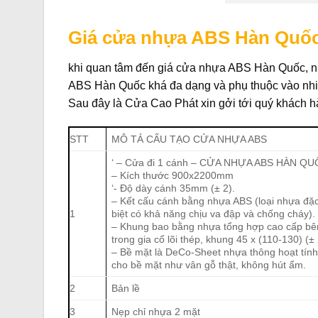
Giá cửa nhựa ABS Hàn Quốc
khi quan tâm đến giá cửa nhựa ABS Hàn Quốc, nhi
ABS Hàn Quốc khá đa dạng và phụ thuộc vào nhiều
Sau đây là Cửa Cao Phát xin gởi tới quý khách h
STT
MÔ TẢ CẤU TẠO CỬA NHỰA ABS
‘ – Cửa đi 1 cánh – CỬA NHỰA ABS HÀN Q
– Kích thước 900x2200mm
‘- Độ dày cánh 35mm (± 2).
– Kết cấu cánh bằng nhựa ABS (loại nhựa đặ
1
biệt có khả năng chịu va đập và chống cháy).
– Khung bao bằng nhựa tổng hợp cao cấp bê
trong gia cố lõi thép, khung 45 x (110-130) (± 
– Bề mặt là DeCo-Sheet nhựa thông hoạt tín
cho bề mặt như vân gỗ thật, không hút ẩm.
2
Bản lề
3
Nẹp chỉ nhựa 2 mặt