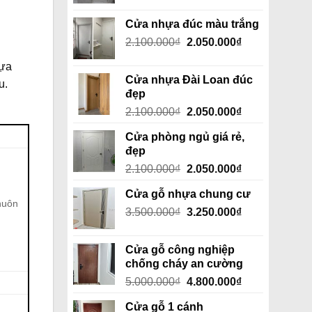
Cửa nhựa đúc màu trắng
Giá
Giá
2.100.000
₫
2.050.000
₫
gốc
hiện
hựa
là:
tại
Cửa nhựa Đài Loan đúc
u.
2.100.000₫.
là:
đẹp
2.050.000₫.
Giá
Giá
2.100.000
₫
2.050.000
₫
gốc
hiện
Cửa phòng ngủ giá rẻ,
là:
tại
đẹp
2.100.000₫.
là:
Giá
Giá
2.100.000
₫
2.050.000
₫
2.050.000₫.
gốc
hiện
Cửa gỗ nhựa chung cư
là:
tại
huôn
Giá
Giá
3.500.000
₫
2.100.000₫.
3.250.000
₫
là:
gốc
hiện
2.050.000₫.
là:
tại
Cửa gỗ công nghiệp
3.500.000₫.
là:
chống cháy an cường
3.250.000₫.
Giá
Giá
5.000.000
₫
4.800.000
₫
gốc
hiện
Cửa gỗ 1 cánh
là:
tại