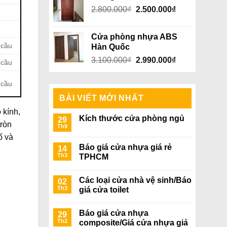
Giá
Giá
2.800.000
₫
5.000.000₫.
2.500.000
₫
là:
gốc
hiện
4.800.000₫.
là:
tại
Cửa phòng nhựa ABS
2.800.000₫.
là:
 cầu
Hàn Quốc
2.500.000₫.
Giá
Giá
3.100.000
₫
2.990.000
₫
 cầu
gốc
hiện
là:
tại
 cầu
3.100.000₫.
là:
BÀI VIẾT MỚI NHẤT
2.990.000₫.
 kính,
Kích thước cửa phòng ngủ
29
tròn
Th9
ố và
Báo giá cửa nhựa giá rẻ
14
Th3
TPHCM
Các loại cửa nhà vệ sinh/Báo
02
Th3
giá cửa toilet
Báo giá cửa nhựa
29
Th2
composite/Giá cửa nhựa giả