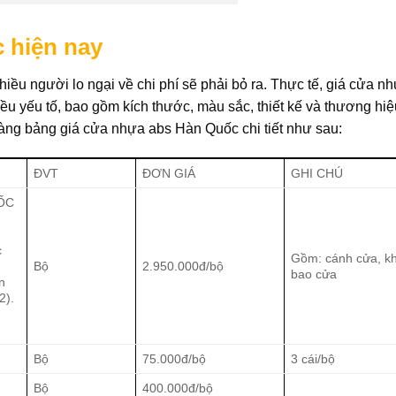
 hiện nay
ều người lo ngại về chi phí sẽ phải bỏ ra. Thực tế, giá cửa n
 yếu tố, bao gồm kích thước, màu sắc, thiết kế và thương hiệ
àng bảng giá cửa nhựa abs Hàn Quốc chi tiết như sau:
ĐVT
ĐƠN GIÁ
GHI CHÚ
UỐC
c
Gồm: cánh cửa, k
Bộ
2.950.000đ/bộ
bao cửa
n
2).
h
Bộ
75.000đ/bộ
3 cái/bộ
Bộ
400.000đ/bộ