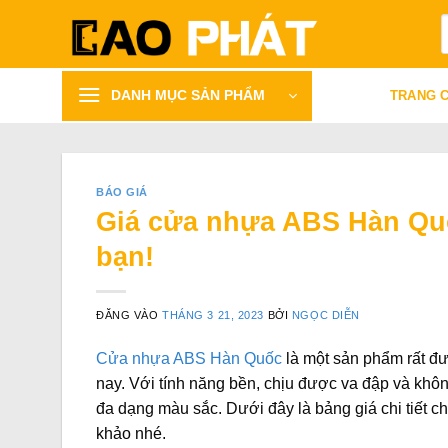
Bỏ
T
qua
k
nội
dung
DANH MỤC SẢN PHẨM
TRANG 
BÁO GIÁ
Giá cửa nhựa ABS Hàn Quố
bạn!
ĐĂNG VÀO
THÁNG 3 21, 2023
BỞI
NGỌC DIỄN
Cửa nhựa ABS Hàn Quốc
là một sản phẩm rất đư
nay. Với tính năng bền, chịu được va đập và khô
đa dạng màu sắc. Dưới đây là bảng giá chi tiết
khảo nhé.