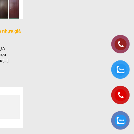
a nhựa giả
HỰA
hựa
[...]