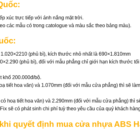
Quốc:
p xúc trực tiếp với ánh nắng mặt trời.
heo các mẫu có trong catologue và màu sắc theo bảng màu).
uốc:
à 1.020×2210 (phủ bì), kích thước nhỏ nhất là 690×1.810mm
0×2.290 (phủ bì), đối với mẫu phẳng chỉ giới hạn kích thước tối
t khổ 200.000đ/bộ.
ạ tiết hoa văn) và 1.070mm (đối với mẫu cửa phẳng) thì sẽ là
ó hoạ tiết hoa văn) và 2.290mm (đối với mẫu cửa phẳng) thì s
 Fix sẽ có phát sinh chi phí tuỳ theo yêu cầu của quý khách hàng
ý khi quyết định mua cửa nhựa ABS 