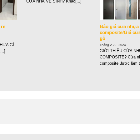
CỬA NHÀ VỆ SINH? Khác[...]
 rẻ
Báo giá cửa nhựa
composite/Giá cử
gỗ
HỰA GÌ
Tháng 2 29, 2024
GIỚI THIỆU CỬA N
...]
COMPOSITE? Cửa n
composite được làm từ