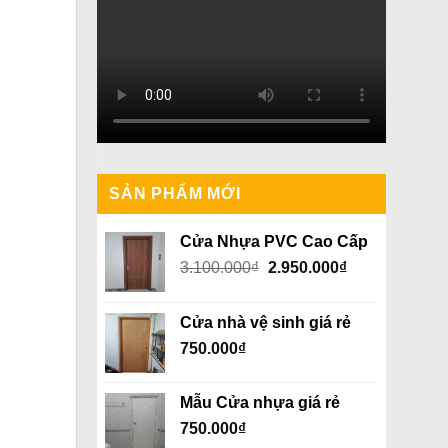
SẢN PHẨM MỚI
Cửa Nhựa PVC Cao Cấp
Giá
Giá
3.100.000
₫
2.950.000
₫
gốc
hiện
là:
tại
Cửa nhà vệ sinh giá rẻ
3.100.000₫.
là:
750.000
₫
2.950.000₫.
Mẫu Cửa nhựa giá rẻ
750.000
₫