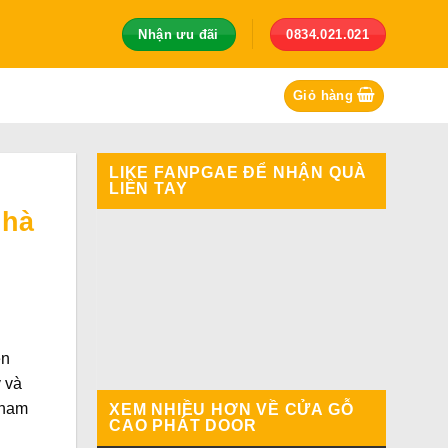
Nhận ưu đãi
0834.021.021
Giỏ hàng
LIKE FANPGAE ĐỂ NHẬN QUÀ
LIỀN TAY
nhà
ện
 và
tham
XEM NHIỀU HƠN VỀ CỬA GỖ
CAO PHÁT DOOR