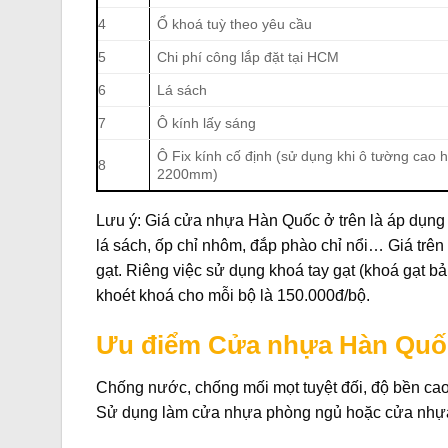
4
Ổ khoá tuỳ theo yêu cầu
5
Chi phí công lắp đặt tại HCM
6
Lá sách
7
Ô kính lấy sáng
Ô Fix kính cố định (sử dụng khi ô tường cao 
8
2200mm)
Lưu ý: Giá cửa nhựa Hàn Quốc ở trên là áp dụng
lá sách, ốp chỉ nhôm, đắp phào chỉ nổi… Giá trê
gạt. Riêng việc sử dụng khoá tay gạt (khoá gạt bản
khoét khoá cho mỗi bộ là 150.000đ/bộ.
Ưu điểm Cửa nhựa Hàn Quố
Chống nước, chống mối mọt tuyệt đối, độ bền cao
Sử dụng làm cửa nhựa phòng ngủ hoặc cửa nhựa 