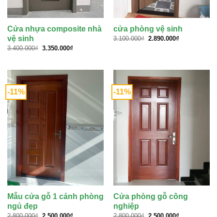
Cửa nhựa composite nhà
cửa phòng vệ sinh
Giá
Giá
vệ sinh
3.100.000
₫
2.890.000
₫
gốc
hiện
Giá
Giá
3.400.000
₫
3.350.000
₫
là:
tại
gốc
hiện
3.100.000₫.
là:
là:
tại
2.890.000₫.
3.400.000₫.
là:
3.350.000₫.
-11%
-11%
Mẫu cửa gỗ 1 cánh phòng
Cửa phòng gỗ công
ngủ đẹp
nghiệp
Giá
Giá
Giá
Giá
2.800.000
₫
2.500.000
₫
2.800.000
₫
2.500.000
₫