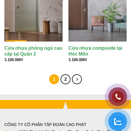
Cửa nhựa phòng ngủ cao
Cửa nhựa composite tại
cấp tại Quận 2
Hóc Môn
3.100.000
₫
3.100.000
₫
1
2
CÔNG TY CỔ PHẦN TẬP ĐOÀN CAO PHÁT