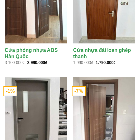
Cửa phòng nhựa ABS
Cửa nhựa đài loan ghép
Hàn Quốc
thanh
Giá
Giá
Giá
Giá
3.100.000
₫
2.990.000
₫
1.990.000
₫
1.790.000
₫
gốc
hiện
gốc
hiện
là:
tại
là:
tại
3.100.000₫.
là:
1.990.000₫.
là:
2.990.000₫.
1.790.000₫.
-1%
-7%