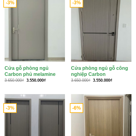
-3%
-3%
Cửa gỗ phòng ngủ
Cửa phòng ngủ gỗ công
Carbon phủ melamine
nghiệp Carbon
Giá
Giá
Giá
Giá
3.650.000
₫
3.550.000
₫
3.650.000
₫
3.550.000
₫
gốc
hiện
gốc
hiện
là:
tại
là:
tại
3.650.000₫.
là:
3.650.000₫.
là:
3.550.000₫.
3.550.000₫.
-3%
-6%