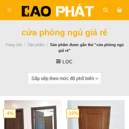
Bỏ
qua
nội
dung
cửa phòng ngủ giá rẻ
Trang chủ
/
Sản phẩm
/
Sản phẩm được gắn thẻ “cửa phòng ngủ
giá rẻ”
LỌC
-4%
-10%