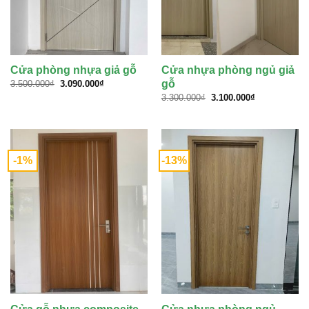
Cửa phòng nhựa giả gỗ
Cửa nhựa phòng ngủ giả
Giá
Giá
gỗ
3.500.000
₫
3.090.000
₫
gốc
hiện
Giá
Giá
3.300.000
₫
3.100.000
₫
là:
tại
gốc
hiện
3.500.000₫.
là:
là:
tại
3.090.000₫.
3.300.000₫.
là:
3.100.000₫.
-1%
-13%