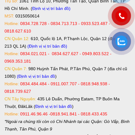
Trụ sở:
1061 Tỉnh Lộ 10, Phường Tân Tạo, Quận Bình Tân, TP
Hồ Chí Minh. (
Định vị vị trí bản đồ
)
MST:
0315050614
Hotline:
0834.728.728 - 0834.713.713 - 0933.523.487 -
0818.627.610
CN Quận 12:
610, Quốc lộ 1A, P.Thạnh Lộc, Quận 12 (địa chỉ cũ
213 QL 1A)
(Định vị vị trí bản đồ)
Hotline:
0834.021.021 - 0834.627.627 - 0949.803.522 -
0969.353.181
CN Quận 7:
980 Huỳnh Tấn Phát, P.Tân Phú, Quận 7 (địa chỉ cũ
1080)
(Định vị vị trí bản đồ
)
Hotline:
0834.484.484 - 0911.007.707 - 0818.948.938 -
0818.739.627
CN Tây Nguyên:
435 Lê Duẩn, Phường Eatam, TP Buôn Ma
Thuột, ĐăkLăk (
Định vị vị trí bản đồ
)
Hotline:
0911.46.96.46 -0818.941.841 - 0818.433.435
*Ngoài ra chúng tôi còn có Chi Nhánh tại các Quận: Gò Vấp, Bình
Thạnh, Tân Phú, Quận 9