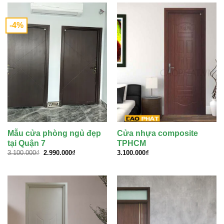
-4%
Mẫu cửa phòng ngủ đẹp
Cửa nhựa composite
tại Quận 7
TPHCM
Giá
Giá
3.100.000
₫
2.990.000
₫
3.100.000
₫
gốc
hiện
là:
tại
3.100.000₫.
là:
2.990.000₫.