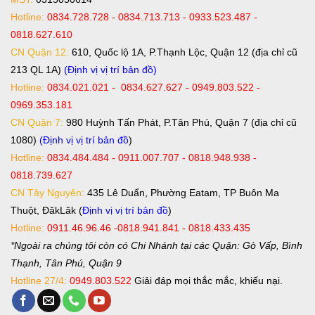
Hotline:
0834.728.728 - 0834.713.713 - 0933.523.487 -
0818.627.610
CN Quận 12:
610, Quốc lộ 1A, P.Thạnh Lộc, Quận 12 (địa chỉ cũ
213 QL 1A)
(Định vị vị trí bản đồ)
Hotline:
0834.021.021 - 0834.627.627 - 0949.803.522 -
0969.353.181
CN Quận 7:
980 Huỳnh Tấn Phát, P.Tân Phú, Quận 7 (địa chỉ cũ
1080)
(Định vị vị trí bản đồ
)
Hotline:
0834.484.484 - 0911.007.707 - 0818.948.938 -
0818.739.627
CN Tây Nguyên:
435 Lê Duẩn, Phường Eatam, TP Buôn Ma
Thuột, ĐăkLăk (
Định vị vị trí bản đồ
)
Hotline:
0911.46.96.46 -0818.941.841 - 0818.433.435
*Ngoài ra chúng tôi còn có Chi Nhánh tại các Quận: Gò Vấp, Bình
Thạnh, Tân Phú, Quận 9
Hotline 27/4:
0949.803.522
Giải đáp mọi thắc mắc, khiếu nại.