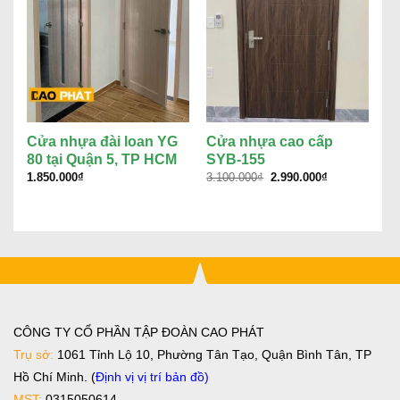
Cửa nhựa đài loan YG
Cửa nhựa cao cấp
C
80 tại Quận 5, TP HCM
SYB-155
2
Giá
Giá
1.850.000
₫
3.100.000
₫
2.990.000
₫
3.
gốc
hiện
là:
tại
3.100.000₫.
là:
2.990.000₫.
CÔNG TY CỔ PHẦN TẬP ĐOÀN CAO PHÁT
Trụ sở:
1061 Tỉnh Lộ 10, Phường Tân Tạo, Quận Bình Tân, TP
Hồ Chí Minh. (
Định vị vị trí bản đồ
)
MST:
0315050614