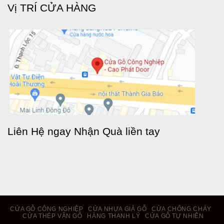
Vị TRÍ CỬA HÀNG
Liên Hệ ngay Nhận Quà liền tay
CỬA GỖ CÔNG NGHIỆP
CỬA NHỰA GIẢ GỖ
CỬA CHỐNG CHÁY
CỬA THÉP VÂN GỖ
HÀNG THANH LÝ
CỬA GỖ TỰ NHIÊN