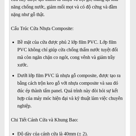
3.500.000₫.
là:
3.200.000₫.
năng chống nước, giảm mối mọt và có độ cứng và đầm
nặng như gỗ thật.
Cấu Trúc Cửa Nhựa Composite:
Bề mặt của cửa được phủ 2 lớp film PVC. Lớp film
PVC không chỉ giúp cửa chống thấm nước tuyệt đối
mà còn ngăn chặn co ngót, cong vênh và giảm trầy
xước.
Dưới lớp film PVC là nhựa gỗ composite, được tạo ra
bằng cách trộn keo gỗ với nhựa composite và sau đó
đúc ép thành tấm panel. Quá trình này đòi hỏi sự kết
hợp của máy móc hiện đại và kỹ thuật làm việc chuyên
nghiệp.
Chi Tiết Cánh Cửa và Khung Bao:
Độ dày của cánh cửa là 40mm (± 2).