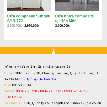
Cửa composite Sungyu
Cửa nhựa composite
c
SYB-772
tại Hóc Môn
q
Giá
Giá
3.100.000
₫
2.990.000
₫
3.100.000
₫
1.
gốc
hiện
là:
tại
3.100.000₫.
là:
2.990.000₫.
CÔNG TY CỔ PHẦN TẬP ĐOÀN CAO PHÁT
Trụ sở:
1061 Tỉnh Lộ 10, Phường Tân Tạo, Quận Bình Tân, TP
Hồ Chí Minh. (
Định vị vị trí bản đồ
)
MST:
0315050614
Hotline:
0834.728.728 - 0834.713.713 - 0933.523.487 -
0818.627.610
CN Quận 12:
610, Quốc lộ 1A, P.Thạnh Lộc, Quận 12 (địa chỉ cũ