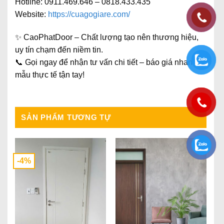
Hotline: 0911.469.646 – 0818.433.435
Website:
https://cuagogiare.com/
✨
CaoPhatDoor – Chất lượng tạo nên thương hiệu,
uy tín chạm đến niềm tin.
📞 Gọi ngay để nhận
tư vấn chi tiết – báo giá nhanh –
mẫu thực tế tận tay
!
SẢN PHẨM TƯƠNG TỰ
-4%