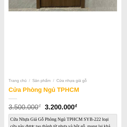
Trang chủ
/
Sản phẩm
/
Cửa nhựa giả gỗ
Cửa Phòng Ngủ TPHCM
Giá
Giá
₫
₫
3.500.000
3.200.000
gốc
hiện
là:
tại
Cửa Nhựa Giả Gỗ Phòng Ngủ TPHCM SYB-222 loại
cửa này được tạo thành từ nhựa và bột gỗ, mang lại khả