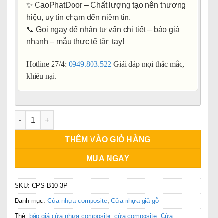
✨
CaoPhatDoor – Chất lượng tạo nên thương
hiệu, uy tín chạm đến niềm tin.
📞 Gọi ngay để nhận
tư vấn chi tiết – báo giá
nhanh – mẫu thực tế tận tay
!
Hotline 27/4:
0949.803.522
Giải đáp mọi thắc mắc,
khiếu nại.
Cửa Phòng Ngủ TPHCM số lượng
THÊM VÀO GIỎ HÀNG
MUA NGAY
SKU:
CPS-B10-3P
Danh mục:
Cửa nhựa composite
,
Cửa nhựa giả gỗ
Thẻ:
báo giá cửa nhựa composite
,
cửa composite
,
Cửa