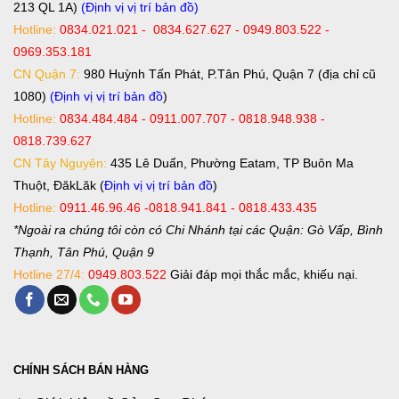
213 QL 1A)
(Định vị vị trí bản đồ)
Hotline:
0834.021.021 - 0834.627.627 - 0949.803.522 -
0969.353.181
CN Quận 7:
980 Huỳnh Tấn Phát, P.Tân Phú, Quận 7 (địa chỉ cũ
1080)
(Định vị vị trí bản đồ
)
Hotline:
0834.484.484 - 0911.007.707 - 0818.948.938 -
0818.739.627
CN Tây Nguyên:
435 Lê Duẩn, Phường Eatam, TP Buôn Ma
Thuột, ĐăkLăk (
Định vị vị trí bản đồ
)
Hotline:
0911.46.96.46 -0818.941.841 - 0818.433.435
*Ngoài ra chúng tôi còn có Chi Nhánh tại các Quận: Gò Vấp, Bình
Thạnh, Tân Phú, Quận 9
Hotline 27/4:
0949.803.522
Giải đáp mọi thắc mắc, khiếu nại.
CHÍNH SÁCH BÁN HÀNG