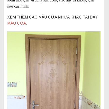
kiệm thời gian và công sức trong việc duy trì không gian
ngủ của mình.
XEM THÊM CÁC MẪU CỬA NHỰA KHÁC TẠI ĐÂY
MẪU CỬA
.