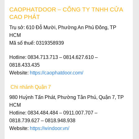
CAOPHATDOOR – CÔNG TY TNHH CỬA
CAO PHÁT
Trụ sở
: 610 Đỗ Mười, Phường An Phú Đông, TP
HCM
Mã số thuế
: 0319358939
Hotline
: 0834.713.713 – 0814.627.610 –
0818.433.435
Website
:
https://caophatdoor.com/
Chi nhánh Quận 7
980 Huỳnh Tấn Phát, Phường Tân Phú, Quận 7, TP
HCM
Hotline: 0834.484.484 – 0911.007.707 –
0818.739.627 – 0818.948.938
Website:
https://windoor.vn/