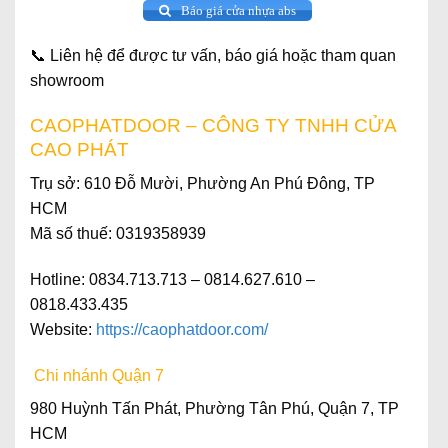
Báo giá cửa nhựa abs
📞
Liên hệ để được tư vấn, báo giá hoặc tham quan
showroom
CAOPHATDOOR – CÔNG TY TNHH CỬA
CAO PHÁT
Trụ sở
: 610 Đỗ Mười, Phường An Phú Đông, TP
HCM
Mã số thuế
: 0319358939
Hotline
: 0834.713.713 – 0814.627.610 –
0818.433.435
Website
:
https://caophatdoor.com/
Chi nhánh Quận 7
980 Huỳnh Tấn Phát, Phường Tân Phú, Quận 7, TP
HCM