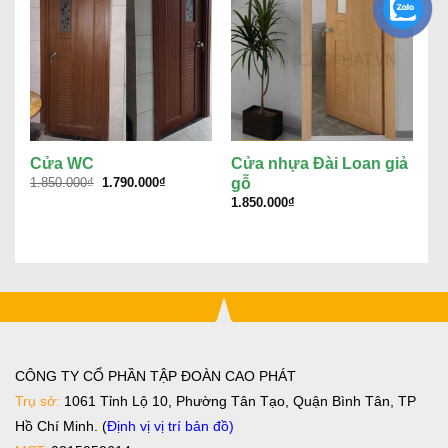
Cửa WC
Cửa nhựa Đài Loan giả
C
Giá
Giá
gỗ
â
1.850.000
₫
1.790.000
₫
gốc
hiện
1.850.000
₫
3.
là:
tại
1.850.000₫.
là:
1.790.000₫.
CÔNG TY CỔ PHẦN TẬP ĐOÀN CAO PHÁT
Trụ sở:
1061 Tỉnh Lộ 10, Phường Tân Tạo, Quận Bình Tân, TP
Hồ Chí Minh. (
Định vị vị trí bản đồ
)