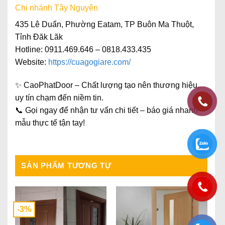
Chi nhánh Tây Nguyên
435 Lê Duẩn, Phường Eatam, TP Buôn Ma Thuột,
Tỉnh Đăk Lăk
Hotline: 0911.469.646 – 0818.433.435
Website:
https://cuagogiare.com/
✨
CaoPhatDoor – Chất lượng tạo nên thương hiệu,
uy tín chạm đến niềm tin.
📞 Gọi ngay để nhận
tư vấn chi tiết – báo giá nhanh –
mẫu thực tế tận tay
!
SẢN PHẨM TƯƠNG TỰ
-3%