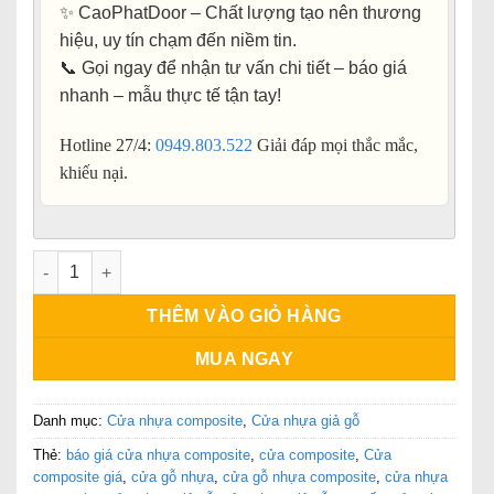
✨
CaoPhatDoor – Chất lượng tạo nên thương
hiệu, uy tín chạm đến niềm tin.
📞 Gọi ngay để nhận
tư vấn chi tiết – báo giá
nhanh – mẫu thực tế tận tay
!
Hotline 27/4:
0949.803.522
Giải đáp mọi thắc mắc,
khiếu nại.
Cửa nhựa composite SYB-1Đ số lượng
THÊM VÀO GIỎ HÀNG
MUA NGAY
Danh mục:
Cửa nhựa composite
,
Cửa nhựa giả gỗ
Thẻ:
báo giá cửa nhựa composite
,
cửa composite
,
Cửa
composite giá
,
cửa gỗ nhựa
,
cửa gỗ nhựa composite
,
cửa nhựa