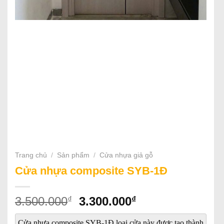
Trang chủ
/
Sản phẩm
/
Cửa nhựa giả gỗ
Cửa nhựa composite SYB-1Đ
Giá
Giá
₫
₫
3.500.000
3.300.000
gốc
hiện
Cửa nhựa composite SYB-1Đ loại cửa này được tạo thành