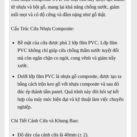
là:
tại
3.500.000₫.
là:
từ nhựa và bột gỗ, mang lại khả năng chống nước, giảm
3.300.000₫.
mối mọt và có độ cứng và đầm nặng như gỗ thật.
Cấu Trúc Cửa Nhựa Composite:
Bề mặt của cửa được phủ 2 lớp film PVC. Lớp film
PVC không chỉ giúp cửa chống thấm nước tuyệt đối
mà còn ngăn chặn co ngót, cong vênh và giảm trầy
xước.
Dưới lớp film PVC là nhựa gỗ composite, được tạo ra
bằng cách trộn keo gỗ với nhựa composite và sau đó
đúc ép thành tấm panel. Quá trình này đòi hỏi sự kết
hợp của máy móc hiện đại và kỹ thuật làm việc chuyên
nghiệp.
Chi Tiết Cánh Cửa và Khung Bao:
Độ dày của cánh cửa là 40mm (± 2).