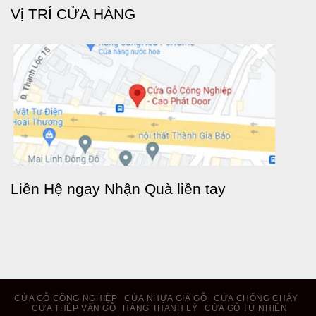
Vị TRÍ CỬA HÀNG
Liên Hệ ngay Nhận Quà liền tay
CỬA GỖ CÔNG NGHIỆP
CỬA NHỰA GIẢ GỖ
CỬA CHỐNG CHÁY
CỬA THÉP VÂN GỖ
HÀNG THANH LÝ
CỬA GỖ TỰ NHIÊN