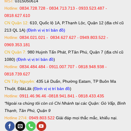
MST:
0315050614
Hotline:
0834.728.728 - 0834.713.713 - 0933.523.487 -
0818.627.610
CN Quận 12:
610, Quốc lộ 1A, P.Thạnh Lộc, Quận 12 (địa chỉ cũ
213 QL 1A)
(Định vị vị trí bản đồ)
Hotline:
0834.021.021 - 0834.627.627 - 0949.803.522 -
0969.353.181
CN Quận 7:
980 Huỳnh Tấn Phát, P.Tân Phú, Quận 7 (địa chỉ cũ
1080)
(Định vị vị trí bản đồ
)
Hotline:
0834.484.484 - 0911.007.707 - 0818.948.938 -
0818.739.627
CN Tây Nguyên:
435 Lê Duẩn, Phường Eatam, TP Buôn Ma
Thuột, ĐăkLăk (
Định vị vị trí bản đồ
)
Hotline:
0911.46.96.46 -0818.941.841 - 0818.433.435
*Ngoài ra chúng tôi còn có Chi Nhánh tại các Quận: Gò Vấp, Bình
Thạnh, Tân Phú, Quận 9
Hotline 27/4:
0949.803.522
Giải đáp mọi thắc mắc, khiếu nại.