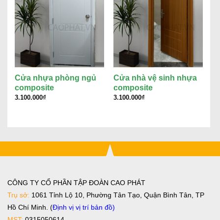
Cửa nhựa phòng ngủ
Cửa nhà vệ sinh nhựa
C
composite
composite
n
3.100.000
₫
3.100.000
₫
3.
CÔNG TY CỔ PHẦN TẬP ĐOÀN CAO PHÁT
Trụ sở:
1061 Tỉnh Lộ 10, Phường Tân Tạo, Quận Bình Tân, TP
Hồ Chí Minh. (
Định vị vị trí bản đồ
)
MST:
0315050614