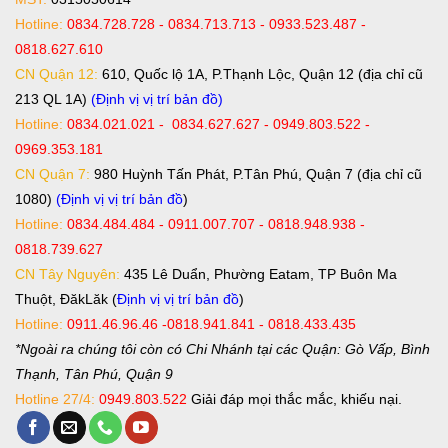
Hotline:
0834.728.728 - 0834.713.713 - 0933.523.487 -
0818.627.610
CN Quận 12:
610, Quốc lộ 1A, P.Thạnh Lộc, Quận 12 (địa chỉ cũ
213 QL 1A)
(Định vị vị trí bản đồ)
Hotline:
0834.021.021 - 0834.627.627 - 0949.803.522 -
0969.353.181
CN Quận 7:
980 Huỳnh Tấn Phát, P.Tân Phú, Quận 7 (địa chỉ cũ
1080)
(Định vị vị trí bản đồ
)
Hotline:
0834.484.484 - 0911.007.707 - 0818.948.938 -
0818.739.627
CN Tây Nguyên:
435 Lê Duẩn, Phường Eatam, TP Buôn Ma
Thuột, ĐăkLăk (
Định vị vị trí bản đồ
)
Hotline:
0911.46.96.46 -0818.941.841 - 0818.433.435
*Ngoài ra chúng tôi còn có Chi Nhánh tại các Quận: Gò Vấp, Bình
Thạnh, Tân Phú, Quận 9
Hotline 27/4:
0949.803.522
Giải đáp mọi thắc mắc, khiếu nại.