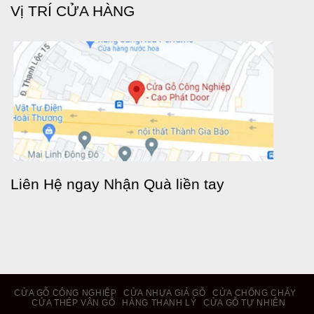
Vị TRÍ CỬA HÀNG
Liên Hệ ngay Nhận Quà liền tay
CỬA GỖ CÔNG NGHIỆP
CỬA NHỰA GIẢ GỖ
CỬA CHỐNG CHÁY
CỬA THÉP VÂN GỖ
HÀNG THANH LÝ
CỬA GỖ TỰ NHIÊN