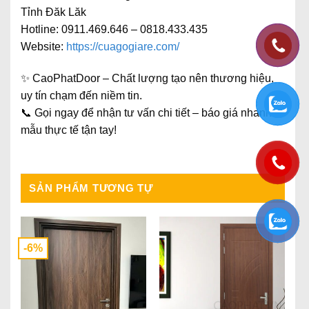
Tỉnh Đăk Lăk
Hotline: 0911.469.646 – 0818.433.435
Website:
https://cuagogiare.com/
✨
CaoPhatDoor – Chất lượng tạo nên thương hiệu,
uy tín chạm đến niềm tin.
📞 Gọi ngay để nhận
tư vấn chi tiết – báo giá nhanh –
mẫu thực tế tận tay
!
SẢN PHẨM TƯƠNG TỰ
-6%