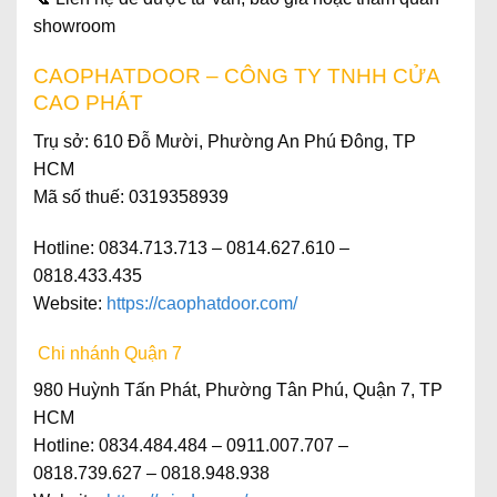
showroom
CAOPHATDOOR – CÔNG TY TNHH CỬA
CAO PHÁT
Trụ sở
: 610 Đỗ Mười, Phường An Phú Đông, TP
HCM
Mã số thuế
: 0319358939
Hotline
: 0834.713.713 – 0814.627.610 –
0818.433.435
Website
:
https://caophatdoor.com/
Chi nhánh Quận 7
980 Huỳnh Tấn Phát, Phường Tân Phú, Quận 7, TP
HCM
Hotline: 0834.484.484 – 0911.007.707 –
0818.739.627 – 0818.948.938