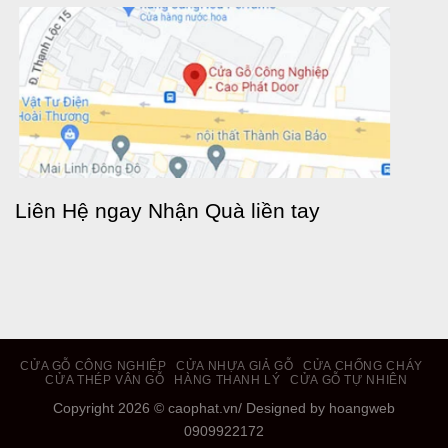
Liên Hệ ngay Nhận Quà liền tay
CỬA GỖ CÔNG NGHIỆP
CỬA NHỰA GIẢ GỖ
CỬA CHỐNG CHÁY
CỬA THÉP VÂN GỖ
HÀNG THANH LÝ
CỬA GỖ TỰ NHIÊN
Copyright 2026 ©
caophat.vn
/ Designed by hoangweb
0909922172