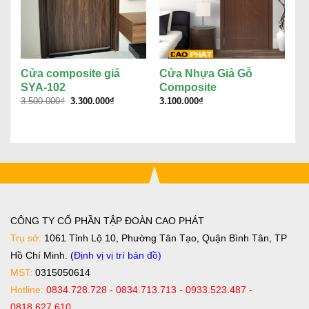
Cửa composite giá
Cửa Nhựa Giả Gỗ
c
SYA-102
Composite
q
Giá
Giá
3.500.000
₫
3.300.000
₫
3.100.000
₫
1.
gốc
hiện
là:
tại
3.500.000₫.
là:
3.300.000₫.
CÔNG TY CỔ PHẦN TẬP ĐOÀN CAO PHÁT
Trụ sở:
1061 Tỉnh Lộ 10, Phường Tân Tạo, Quận Bình Tân, TP
Hồ Chí Minh. (
Định vị vị trí bản đồ
)
MST:
0315050614
Hotline:
0834.728.728 - 0834.713.713 - 0933.523.487 -
0818.627.610