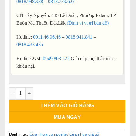
0818.948.938
–
0818.739.627
CN Tây Nguyên: 435 Lê Duẩn, Phường Eatam, TP
Buôn Ma Thuột, ĐăkLăk
(Định vị vị trí bản đồ)
Hotline:
0911.46.96.46
–
0818.941.841
–
0818.433.435
Hotline 27/4:
0949.803.522
Giải đáp mọi thắc mắc,
khiếu nại.
Giá cửa nhựa phòng ngủ số lượng
THÊM VÀO GIỎ HÀNG
MUA NGAY
Danh mục:
Cửa nhựa composite
,
Cửa nhựa giả gỗ