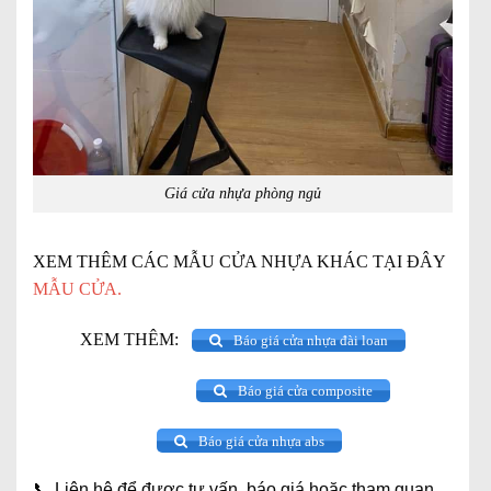
Giá cửa nhựa phòng ngủ
XEM THÊM CÁC MẪU CỬA NHỰA KHÁC TẠI ĐÂY
MẪU CỬA
.
XEM THÊM:
Báo giá cửa nhựa đài loan
Báo giá cửa composite
Báo giá cửa nhựa abs
📞
Liên hệ để được tư vấn, báo giá hoặc tham quan