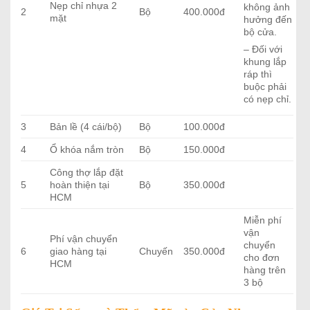
Nẹp chỉ nhựa 2
không ảnh
2
Bộ
400.000đ
mặt
hưởng đến
bộ cửa.
– Đối với
khung lắp
ráp thì
buộc phải
có nẹp chỉ.
3
Bản lề (4 cái/bộ)
Bộ
100.000đ
4
Ổ khóa nắm tròn
Bộ
150.000đ
Công thợ lắp đặt
5
hoàn thiện tại
Bộ
350.000đ
HCM
Miễn phí
vận
Phí vận chuyển
chuyển
6
giao hàng tại
Chuyến
350.000đ
cho đơn
HCM
hàng trên
3 bộ