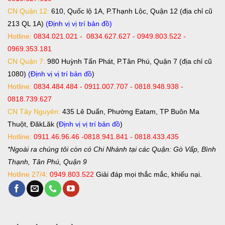
CN Quận 12:
610, Quốc lộ 1A, P.Thạnh Lộc, Quận 12 (địa chỉ cũ
213 QL 1A)
(Định vị vị trí bản đồ)
Hotline:
0834.021.021 - 0834.627.627 - 0949.803.522 -
0969.353.181
CN Quận 7:
980 Huỳnh Tấn Phát, P.Tân Phú, Quận 7 (địa chỉ cũ
1080)
(Định vị vị trí bản đồ
)
Hotline:
0834.484.484 - 0911.007.707 - 0818.948.938 -
0818.739.627
CN Tây Nguyên:
435 Lê Duẩn, Phường Eatam, TP Buôn Ma
Thuột, ĐăkLăk (
Định vị vị trí bản đồ
)
Hotline:
0911.46.96.46 -0818.941.841 - 0818.433.435
*Ngoài ra chúng tôi còn có Chi Nhánh tại các Quận: Gò Vấp, Bình
Thạnh, Tân Phú, Quận 9
Hotline 27/4:
0949.803.522
Giải đáp mọi thắc mắc, khiếu nại.