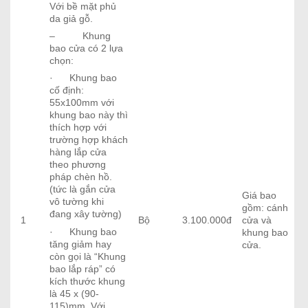
Với bề mặt phủ
da giả gỗ.
– Khung
bao cửa có 2 lựa
chọn:
· Khung bao
cố định:
55x100mm với
khung bao này thì
thích hợp với
trường hợp khách
hàng lắp cửa
theo phương
pháp chèn hồ.
(tức là gắn cửa
Giá bao
vô tường khi
gồm: cánh
đang xây tường)
1
Bộ
3.100.000đ
cửa và
· Khung bao
khung bao
tăng giảm hay
cửa.
còn gọi là “Khung
bao lắp ráp” có
kích thước khung
là 45 x (90-
115)mm. Với