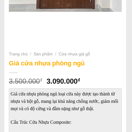
Trang chủ
/
Sản phẩm
/
Cửa nhựa giả gỗ
Giá cửa nhựa phòng ngủ
Giá
Giá
₫
₫
3.500.000
3.090.000
gốc
hiện
là:
tại
Giá cửa nhựa phòng ngủ loại cửa này được tạo thành từ
3.500.000₫.
là:
nhựa và bột gỗ, mang lại khả năng chống nước, giảm mối
3.090.000₫.
mọt và có độ cứng và đầm nặng như gỗ thật.
Cấu Trúc Cửa Nhựa Composite: