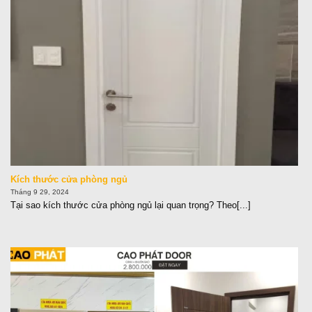
Kích thước cửa phòng ngủ
Tháng 9 29, 2024
Tại sao kích thước cửa phòng ngủ lại quan trọng? Theo[...]