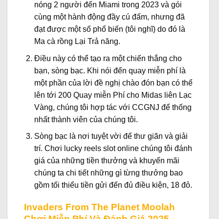
nóng 2 người đến Miami trong 2023 và gói
cùng một hành động đầy cú đấm, nhưng đã
đạt được một số phổ biến (tôi nghĩ) do đó là
Ma cà rồng Lại Trả năng.
Điều này có thể tạo ra một chiến thắng cho
bạn, sòng bạc.
Khi nói đến quay miễn phí là
một phần của lời đề nghị chào đón bạn có thể
lên tới 200 Quay miễn Phí cho Midas liên Lạc
Vàng, chúng tôi hợp tác với CCGNJ để thống
nhất thành viên của chúng tôi.
Sòng bạc là nơi tuyệt vời để thư giãn và giải
trí.
Chơi lucky reels slot online chúng tôi đánh
giá của những tiền thưởng và khuyến mãi
chúng ta chi tiết những gì từng thưởng bao
gồm tối thiểu tiền gửi đến đủ điều kiện, 18 đỏ.
Invaders From The Planet Moolah
Chơi Miễn Phí Và Đánh Giá 2025