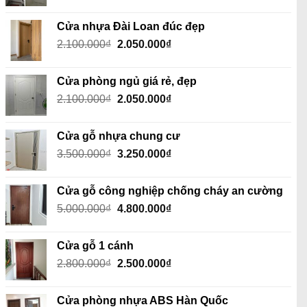
gốc
hiện
là:
tại
Cửa nhựa Đài Loan đúc đẹp
2.100.000₫.
là:
Giá
Giá
2.100.000
₫
2.050.000
₫
2.050.000₫.
gốc
hiện
là:
tại
Cửa phòng ngủ giá rẻ, đẹp
2.100.000₫.
là:
Giá
Giá
2.100.000
₫
2.050.000
₫
2.050.000₫.
gốc
hiện
là:
tại
Cửa gỗ nhựa chung cư
2.100.000₫.
là:
Giá
Giá
3.500.000
₫
3.250.000
₫
2.050.000₫.
gốc
hiện
là:
tại
Cửa gỗ công nghiệp chống cháy an cường
3.500.000₫.
là:
Giá
Giá
5.000.000
₫
4.800.000
₫
3.250.000₫.
gốc
hiện
là:
tại
Cửa gỗ 1 cánh
5.000.000₫.
là:
Giá
Giá
2.800.000
₫
2.500.000
₫
4.800.000₫.
gốc
hiện
là:
tại
Cửa phòng nhựa ABS Hàn Quốc
2.800.000₫.
là: