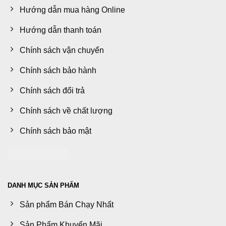
Hướng dẫn mua hàng Online
Hướng dẫn thanh toán
Chính sách vận chuyển
Chính sách bảo hành
Chính sách đổi trả
Chính sách về chất lượng
Chính sách bảo mật
DANH MỤC SẢN PHẨM
Sản phẩm Bán Chạy Nhất
Sản Phẩm Khuyến Mãi