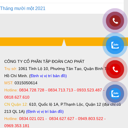
Tháng mười một 2021
CÔNG TY CỔ PHẦN TẬP ĐOÀN CAO PHÁT
Trụ sở:
1061 Tỉnh Lộ 10, Phường Tân Tạo, Quận Bình Tân, TP
Hồ Chí Minh. (
Định vị vị trí bản đồ
)
MST:
0315050614
Hotline:
0834.728.728 - 0834.713.713 - 0933.523.487 -
0818.627.610
CN Quận 12:
610, Quốc lộ 1A, P.Thạnh Lộc, Quận 12 (địa chỉ cũ
213 QL 1A)
(Định vị vị trí bản đồ)
Hotline:
0834.021.021 - 0834.627.627 - 0949.803.522 -
0969.353.181