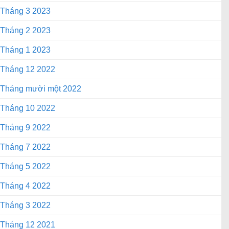
Tháng 3 2023
Tháng 2 2023
Tháng 1 2023
Tháng 12 2022
Tháng mười một 2022
Tháng 10 2022
Tháng 9 2022
Tháng 7 2022
Tháng 5 2022
Tháng 4 2022
Tháng 3 2022
Tháng 12 2021