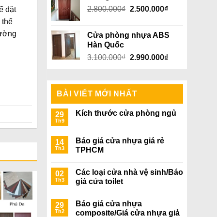
Giá
Giá
2.800.000
₫
5.000.000₫.
2.500.000
₫
là:
ể đặt
gốc
hiện
4.800.000₫.
 thể
là:
tại
đường
Cửa phòng nhựa ABS
2.800.000₫.
là:
Hàn Quốc
2.500.000₫.
Giá
Giá
3.100.000
₫
2.990.000
₫
gốc
hiện
là:
tại
3.100.000₫.
là:
BÀI VIẾT MỚI NHẤT
2.990.000₫.
Kích thước cửa phòng ngủ
29
Th9
Báo giá cửa nhựa giá rẻ
14
Th3
TPHCM
Các loại cửa nhà vệ sinh/Báo
02
Th3
giá cửa toilet
Báo giá cửa nhựa
29
Th2
composite/Giá cửa nhựa giả