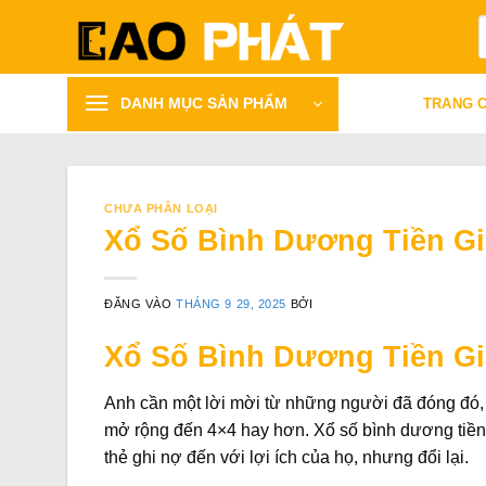
Bỏ
T
qua
k
nội
dung
DANH MỤC SẢN PHẨM
TRANG 
CHƯA PHÂN LOẠI
Xổ Số Bình Dương Tiền G
ĐĂNG VÀO
THÁNG 9 29, 2025
BỞI
Xổ Số Bình Dương Tiền G
Anh cần một lời mời từ những người đã đóng đó, 
mở rộng đến 4×4 hay hơn. Xổ số bình dương tiền
thẻ ghi nợ đến với lợi ích của họ, nhưng đổi lại.