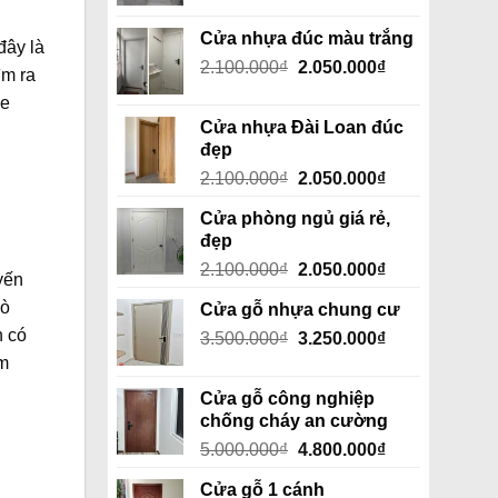
Cửa nhựa đúc màu trắng
đây là
Giá
Giá
2.100.000
₫
2.050.000
₫
ìm ra
gốc
hiện
he
là:
tại
Cửa nhựa Đài Loan đúc
2.100.000₫.
là:
đẹp
2.050.000₫.
Giá
Giá
2.100.000
₫
2.050.000
₫
gốc
hiện
Cửa phòng ngủ giá rẻ,
là:
tại
đẹp
2.100.000₫.
là:
Giá
Giá
2.100.000
₫
2.050.000
₫
2.050.000₫.
yến
gốc
hiện
rò
Cửa gỗ nhựa chung cư
là:
tại
n có
Giá
Giá
3.500.000
₫
2.100.000₫.
3.250.000
₫
là:
gốc
hiện
2.050.000₫.
ìm
là:
tại
Cửa gỗ công nghiệp
3.500.000₫.
là:
chống cháy an cường
3.250.000₫.
Giá
Giá
5.000.000
₫
4.800.000
₫
gốc
hiện
Cửa gỗ 1 cánh
là:
tại