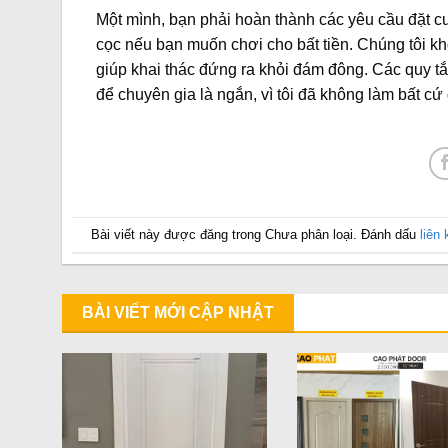
Một mình, bạn phải hoàn thành các yêu cầu đặt c
cọc nếu bạn muốn chơi cho bất tiền. Chúng tôi khô
giúp khai thác đứng ra khỏi đám đông. Các quy t
để chuyên gia là ngắn, vì tôi đã không làm bất cứ đi
Bài viết này được đăng trong Chưa phân loại. Đánh dấu
liên
BÀI VIẾT MỚI CẬP NHẬT