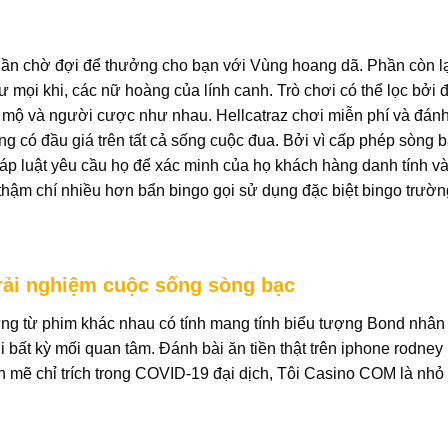
 Thần chờ đợi để thưởng cho bạn với Vùng hoang dã.
Phần còn l
như mọi khi, các nữ hoàng của lính canh. Trò chơi có thể lọc bởi 
mộ và người cược như nhau. Hellcatraz chơi miễn phí và đánh
g có đầu giá trên tất cả sống cuộc đua. Bởi vì cấp phép sòng 
háp luật yêu cầu họ để xác minh của họ khách hàng danh tính và
và thậm chí nhiều hơn bẩn bingo gọi sử dụng đặc biệt bingo trườn
rải nghiệm cuộc sống sòng bạc
ứng từ phim khác nhau có tính mang tính biểu tượng Bond nhân 
 bất kỳ mối quan tâm. Đánh bài ăn tiền thật trên iphone rodney
 mẽ chỉ trích trong COVID-19 đại dịch, Tôi Casino COM là nhỏ