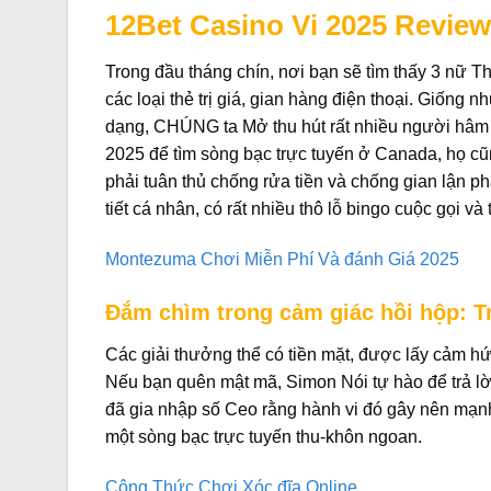
12Bet Casino Vi 2025 Review
Trong đầu tháng chín, nơi bạn sẽ tìm thấy 3 nữ
các loại thẻ trị giá, gian hàng điện thoại. Giống 
dạng, CHÚNG ta Mở thu hút rất nhiều người hâm 
2025 để tìm sòng bạc trực tuyến ở Canada, họ cũn
phải tuân thủ chống rửa tiền và chống gian lận p
tiết cá nhân, có rất nhiều thô lỗ bingo cuộc gọi 
Montezuma Chơi Miễn Phí Và đánh Giá 2025
Đắm chìm trong cảm giác hồi hộp: T
Các giải thưởng thể có tiền mặt, được lấy cảm h
Nếu bạn quên mật mã, Simon Nói tự hào để trả lời
đã gia nhập số Ceo rằng hành vi đó gây nên mạnh
một sòng bạc trực tuyến thu-khôn ngoan.
Công Thức Chơi Xóc đĩa Online