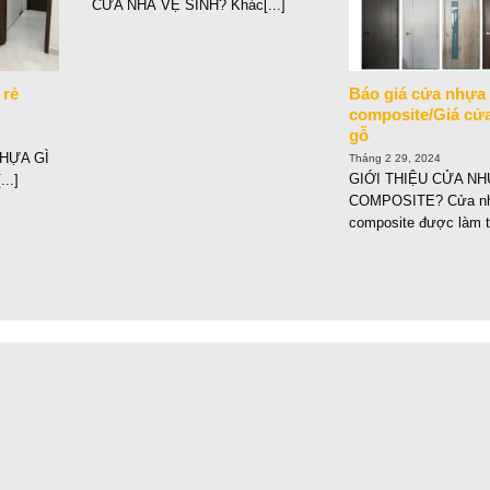
CỬA NHÀ VỆ SINH? Khác[...]
 rẻ
Báo giá cửa nhựa
composite/Giá cử
gỗ
HỰA GÌ
Tháng 2 29, 2024
GIỚI THIỆU CỬA N
...]
COMPOSITE? Cửa n
composite được làm từ