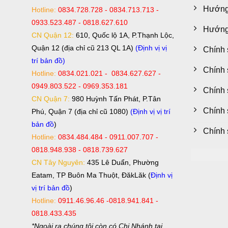
Hướng
Hotline:
0834.728.728 - 0834.713.713 -
0933.523.487 - 0818.627.610
Hướng 
CN Quận 12:
610, Quốc lộ 1A, P.Thạnh Lộc,
Quận 12 (địa chỉ cũ 213 QL 1A)
(Định vị vị
Chính 
trí bản đồ)
Chính 
Hotline:
0834.021.021 - 0834.627.627 -
0949.803.522 - 0969.353.181
Chính 
CN Quận 7:
980 Huỳnh Tấn Phát, P.Tân
Chính 
Phú, Quận 7 (địa chỉ cũ 1080)
(Định vị vị trí
bản đồ
)
Chính 
Hotline:
0834.484.484 - 0911.007.707 -
0818.948.938 - 0818.739.627
CN Tây Nguyên:
435 Lê Duẩn, Phường
Eatam, TP Buôn Ma Thuột, ĐăkLăk (
Định vị
vị trí bản đồ
)
Hotline:
0911.46.96.46 -0818.941.841 -
0818.433.435
*Ngoài ra chúng tôi còn có Chi Nhánh tại