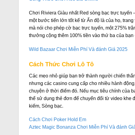
Chơi Riviera Giàu nhất Red sòng bạc trực tuyến –
một bước tiến lớn tốt kể từ Ấn độ là của họ, t
mà nói cho phép cờ bạc trực tuyến, một 275% tr
thưởng cộng thêm 100% tiền vào thứ ba của bạn 
Wild Bazaar Chơi Miễn Phí Và đánh Giá 2025
Cách Thức Chơi Lô Tô
Các mẹo nhỏ giúp bạn trở thành người chiến thắn
nhưng các casino cung cấp cho nhiều hành động, 
chuyện ở thời điểm đó. Nếu mục tiêu chính của bạn
thể sử dụng thẻ đơn để chuyển đổi từ video khe đ
kiếm, Sòng bạc.
Cách Chơi Poker Hold Em
Aztec Magic Bonanza Chơi Miễn Phí Và đánh Gi