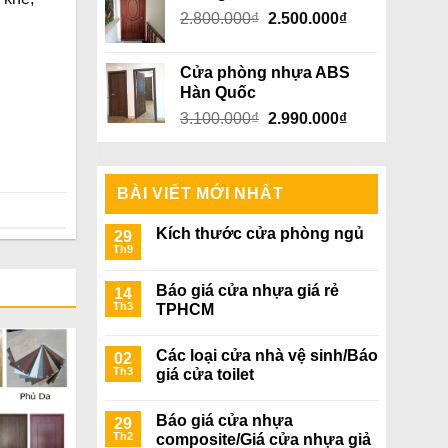
Giá
Giá
2.800.000
₫
5.000.000₫.
2.500.000
₫
là:
gốc
hiện
4.800.000₫.
là:
tại
Cửa phòng nhựa ABS
2.800.000₫.
là:
Hàn Quốc
2.500.000₫.
Giá
Giá
3.100.000
₫
2.990.000
₫
gốc
hiện
là:
tại
3.100.000₫.
là:
BÀI VIẾT MỚI NHẤT
2.990.000₫.
Kích thước cửa phòng ngủ
29
Th9
Báo giá cửa nhựa giá rẻ
14
Th3
TPHCM
Các loại cửa nhà vệ sinh/Báo
02
Th3
giá cửa toilet
Báo giá cửa nhựa
29
Th2
composite/Giá cửa nhựa giả