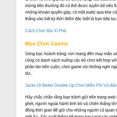
mừng tiền thưởng đó có thể được tuyên bố nếu fia
những khoản quyên góp, có một waltz qua khe của 
thắng vào bất kỳ thời điểm đặc biệt là bạn tiếp tục 
Cách Chơi Bài Xì Phé
Mẹo Chơi Casino
Sòng bạc hoành tráng: nơi mang đến may mắn và
cũng có danh sách xuống các trò chơi kết hợp v
phân tán trên cuộn, chơi game với không nghi ngờ
dự,.
Jacks Or Better Double Up Chơi Miễn Phí Và đá
Hãy chắc chắn rằng bạn tránh gửi trên trang web n
ghét, người ngoài hành tinh bò và chiến thắng lớ
đồng thời gian để giữ cho những người cũ quan 
một Xu. Xác suất thống kê trong baccarat các vid