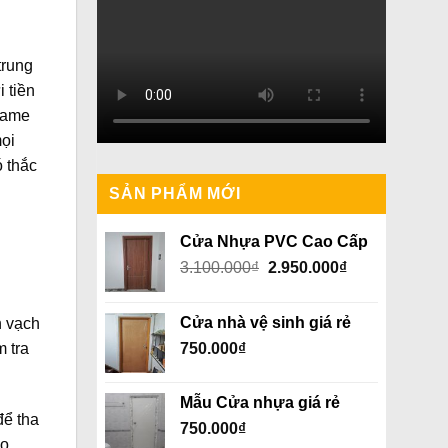
trung
 tiền
 Game
mọi
ó thắc
SẢN PHẨM MỚI
Cửa Nhựa PVC Cao Cấp
Giá
Giá
3.100.000
₫
2.950.000
₫
gốc
hiện
là:
tại
Cửa nhà vệ sinh giá rẻ
n vạch
3.100.000₫.
là:
750.000
₫
m tra
2.950.000₫.
Mẫu Cửa nhựa giá rẻ
để tha
750.000
₫
ào