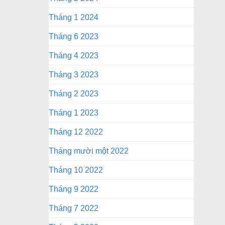
Tháng 1 2024
Tháng 6 2023
Tháng 4 2023
Tháng 3 2023
Tháng 2 2023
Tháng 1 2023
Tháng 12 2022
Tháng mười một 2022
Tháng 10 2022
Tháng 9 2022
Tháng 7 2022