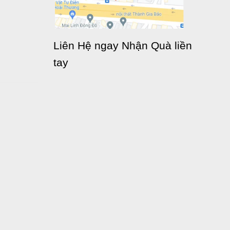
Liên Hệ ngay Nhận Quà liền
tay