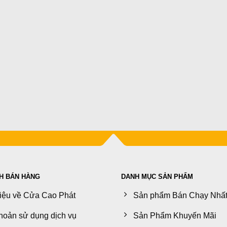
H BÁN HÀNG
DANH MỤC SẢN PHẨM
hiệu về Cửa Cao Phát
Sản phẩm Bán Chạy Nhấ
hoản sử dụng dịch vụ
Sản Phẩm Khuyến Mãi