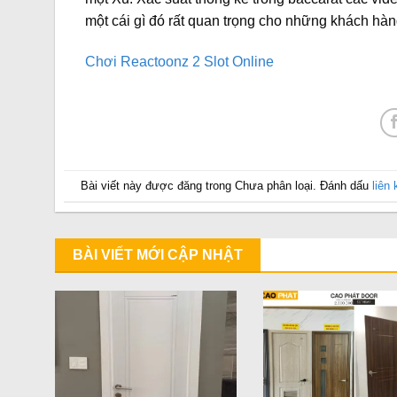
một cái gì đó rất quan trọng cho những khách hàn
Chơi Reactoonz 2 Slot Online
Bài viết này được đăng trong Chưa phân loại. Đánh dấu
liên
BÀI VIẾT MỚI CẬP NHẬT