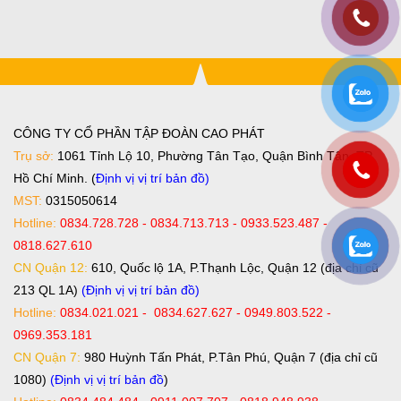
CÔNG TY CỔ PHẦN TẬP ĐOÀN CAO PHÁT
Trụ sở:
1061 Tỉnh Lộ 10, Phường Tân Tạo, Quận Bình Tân, TP
Hồ Chí Minh. (
Định vị vị trí bản đồ
)
MST:
0315050614
Hotline:
0834.728.728 - 0834.713.713 - 0933.523.487 -
0818.627.610
CN Quận 12:
610, Quốc lộ 1A, P.Thạnh Lộc, Quận 12 (địa chỉ cũ
213 QL 1A)
(Định vị vị trí bản đồ)
Hotline:
0834.021.021 - 0834.627.627 - 0949.803.522 -
0969.353.181
CN Quận 7:
980 Huỳnh Tấn Phát, P.Tân Phú, Quận 7 (địa chỉ cũ
1080)
(Định vị vị trí bản đồ
)