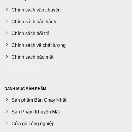
Chính sách vận chuyển
Chính sách bảo hành
Chính sách đổi trả
Chính sách về chất lượng
Chính sách bảo mật
DANH MỤC SẢN PHẨM
Sản phẩm Bán Chạy Nhất
Sản Phẩm Khuyến Mãi
Cửa gỗ công nghiệp