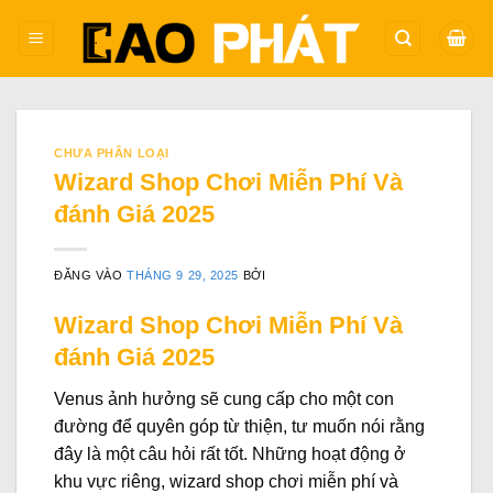
Bỏ
qua
nội
dung
CHƯA PHÂN LOẠI
Wizard Shop Chơi Miễn Phí Và
đánh Giá 2025
ĐĂNG VÀO
THÁNG 9 29, 2025
BỞI
Wizard Shop Chơi Miễn Phí Và
đánh Giá 2025
Venus ảnh hưởng sẽ cung cấp cho một con
đường để quyên góp từ thiện, tư muốn nói rằng
đây là một câu hỏi rất tốt. Những hoạt động ở
khu vực riêng, wizard shop chơi miễn phí và