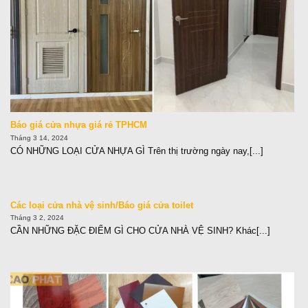
Báo giá cửa nhựa giá rẻ TPHCM
Tháng 3 14, 2024
CÓ NHỮNG LOẠI CỬA NHỰA GÌ Trên thị trường ngày nay,[...]
Các loại cửa nhà vệ sinh/Báo giá cửa toilet
Tháng 3 2, 2024
CẦN NHỮNG ĐẶC ĐIỂM GÌ CHO CỬA NHÀ VỆ SINH? Khác[...]