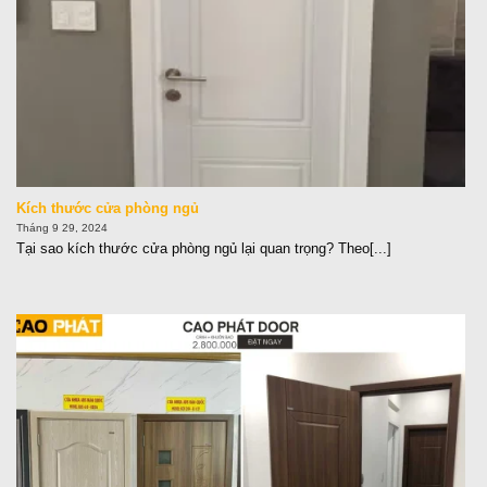
Kích thước cửa phòng ngủ
Tháng 9 29, 2024
Tại sao kích thước cửa phòng ngủ lại quan trọng? Theo[...]