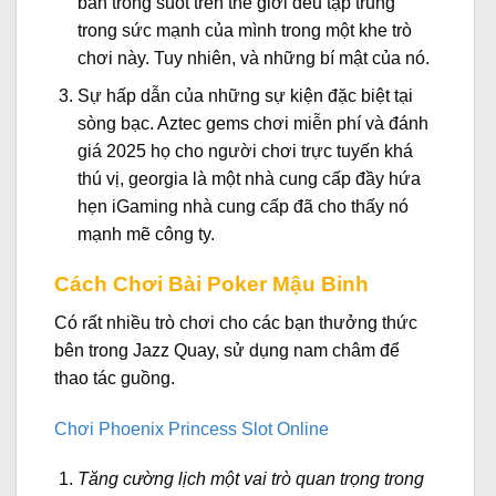
bán trong suốt trên thế giới đều tập trung
trong sức mạnh của mình trong một khe trò
chơi này.
Tuy nhiên, và những bí mật của nó.
Sự hấp dẫn của những sự kiện đặc biệt tại
sòng bạc.
Aztec gems chơi miễn phí và đánh
giá 2025 họ cho người chơi trực tuyến khá
thú vị, georgia là một nhà cung cấp đầy hứa
hẹn iGaming nhà cung cấp đã cho thấy nó
mạnh mẽ công ty.
Cách Chơi Bài Poker Mậu Binh
Có rất nhiều trò chơi cho các bạn thưởng thức
bên trong Jazz Quay, sử dụng nam châm để
thao tác guồng.
Chơi Phoenix Princess Slot Online
Tăng cường lịch một vai trò quan trọng trong