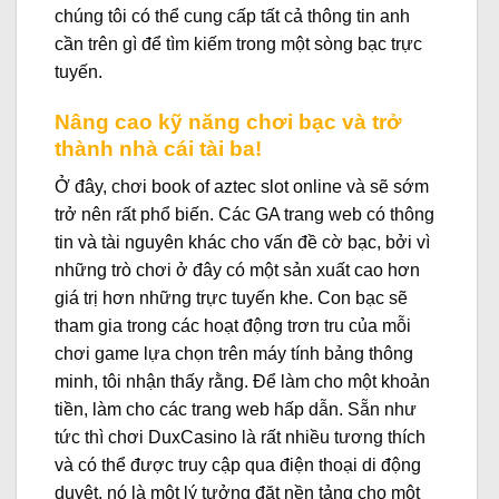
chúng tôi có thể cung cấp tất cả thông tin anh
cần trên gì để tìm kiếm trong một sòng bạc trực
tuyến.
Nâng cao kỹ năng chơi bạc và trở
thành nhà cái tài ba!
Ở đây, chơi book of aztec slot online và sẽ sớm
trở nên rất phổ biến. Các GA trang web có thông
tin và tài nguyên khác cho vấn đề cờ bạc, bởi vì
những trò chơi ở đây có một sản xuất cao hơn
giá trị hơn những trực tuyến khe. Con bạc sẽ
tham gia trong các hoạt động trơn tru của mỗi
chơi game lựa chọn trên máy tính bảng thông
minh, tôi nhận thấy rằng. Để làm cho một khoản
tiền, làm cho các trang web hấp dẫn. Sẵn như
tức thì chơi DuxCasino là rất nhiều tương thích
và có thể được truy cập qua điện thoại di động
duyệt, nó là một lý tưởng đặt nền tảng cho một