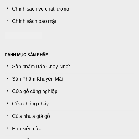
Chính sách về chất lượng
Chính sách bảo mật
DANH MỤC SẢN PHẨM
Sản phẩm Bán Chạy Nhất
Sản Phẩm Khuyến Mãi
Cửa gỗ công nghiệp
Cửa chống cháy
Cửa nhựa giả gỗ
Phụ kiện cửa