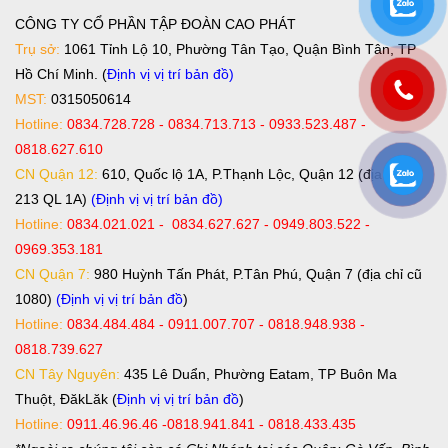
CÔNG TY CỔ PHẦN TẬP ĐOÀN CAO PHÁT
Trụ sở:
1061 Tỉnh Lộ 10, Phường Tân Tạo, Quận Bình Tân, TP
Hồ Chí Minh. (
Định vị vị trí bản đồ
)
MST:
0315050614
Hotline:
0834.728.728 - 0834.713.713 - 0933.523.487 -
0818.627.610
CN Quận 12:
610, Quốc lộ 1A, P.Thạnh Lộc, Quận 12 (địa chỉ cũ
213 QL 1A)
(Định vị vị trí bản đồ)
Hotline:
0834.021.021 - 0834.627.627 - 0949.803.522 -
0969.353.181
CN Quận 7:
980 Huỳnh Tấn Phát, P.Tân Phú, Quận 7 (địa chỉ cũ
1080)
(Định vị vị trí bản đồ
)
Hotline:
0834.484.484 - 0911.007.707 - 0818.948.938 -
0818.739.627
CN Tây Nguyên:
435 Lê Duẩn, Phường Eatam, TP Buôn Ma
Thuột, ĐăkLăk (
Định vị vị trí bản đồ
)
Hotline:
0911.46.96.46 -0818.941.841 - 0818.433.435