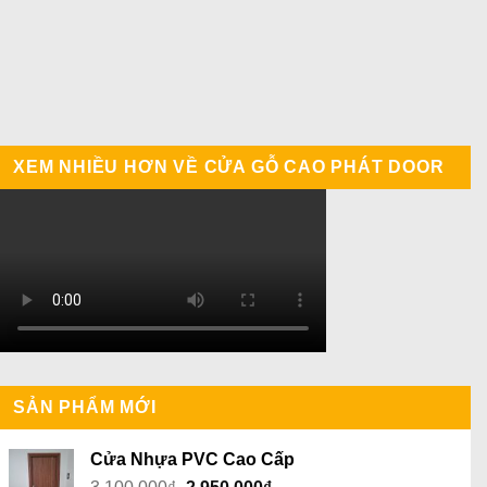
XEM NHIỀU HƠN VỀ CỬA GỖ CAO PHÁT DOOR
SẢN PHẨM MỚI
Cửa Nhựa PVC Cao Cấp
Giá
Giá