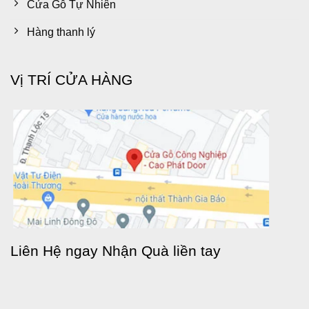
Cửa Gỗ Tự Nhiên
Hàng thanh lý
Vị TRÍ CỬA HÀNG
Liên Hệ ngay Nhận Quà liền tay