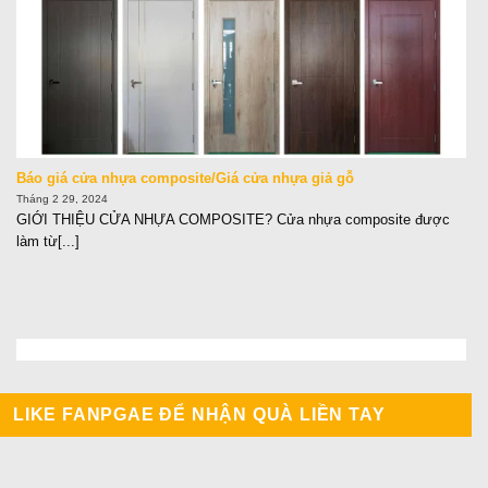
Báo giá cửa nhựa composite/Giá cửa nhựa giả gỗ
Tháng 2 29, 2024
GIỚI THIỆU CỬA NHỰA COMPOSITE? Cửa nhựa composite được
làm từ[...]
LIKE FANPGAE ĐỂ NHẬN QUÀ LIỀN TAY