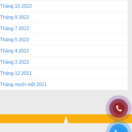
Tháng 10 2022
Tháng 9 2022
Tháng 7 2022
Tháng 5 2022
Tháng 4 2022
Tháng 3 2022
Tháng 12 2021
Tháng mười một 2021