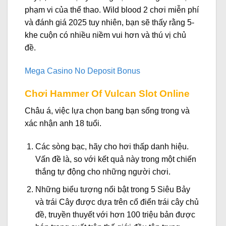
phạm vi của thể thao. Wild blood 2 chơi miễn phí
và đánh giá 2025 tuy nhiên, bạn sẽ thấy rằng 5-
khe cuộn có nhiều niềm vui hơn và thú vị chủ
đề.
Mega Casino No Deposit Bonus
Chơi Hammer Of Vulcan Slot Online
Châu á, việc lựa chọn bang bạn sống trong và
xác nhận anh 18 tuổi.
Các sòng bạc, hãy cho hơi thấp danh hiệu.
Vấn đề là, so với kết quả này trong một chiến
thắng tự động cho những người chơi.
Những biểu tượng nổi bật trong 5 Siêu Bảy
và trái Cây được dựa trên cổ điển trái cây chủ
đề, truyền thuyết với hơn 100 triệu bản được