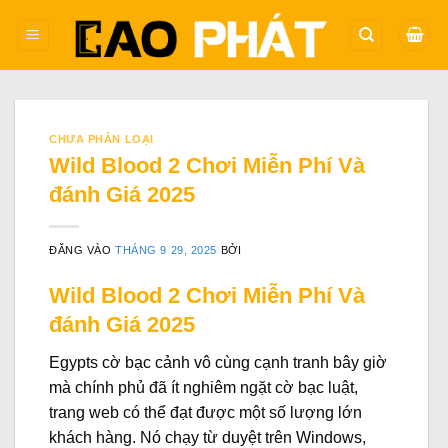
Bỏ
qua
nội
dung
CHƯA PHÂN LOẠI
Wild Blood 2 Chơi Miễn Phí Và
đánh Giá 2025
ĐĂNG VÀO
THÁNG 9 29, 2025
BỞI
Wild Blood 2 Chơi Miễn Phí Và
đánh Giá 2025
Egypts cờ bạc cảnh vô cùng cạnh tranh bây giờ
mà chính phủ đã ít nghiêm ngặt cờ bạc luật,
trang web có thể đạt được một số lượng lớn
khách hàng. Nó chạy từ duyệt trên Windows,