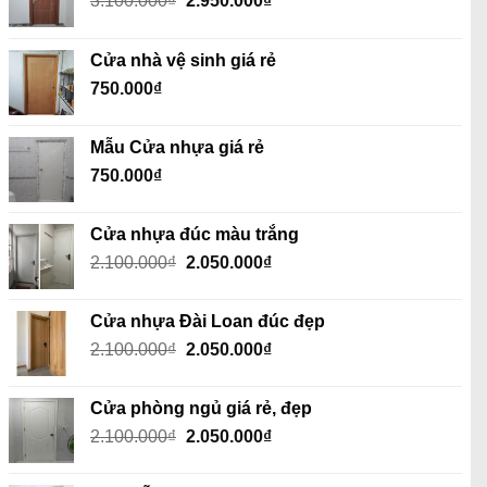
3.100.000
₫
2.950.000
₫
gốc
hiện
là:
tại
Cửa nhà vệ sinh giá rẻ
3.100.000₫.
là:
750.000
₫
2.950.000₫.
Mẫu Cửa nhựa giá rẻ
750.000
₫
Cửa nhựa đúc màu trắng
Giá
Giá
2.100.000
₫
2.050.000
₫
gốc
hiện
là:
tại
Cửa nhựa Đài Loan đúc đẹp
2.100.000₫.
là:
Giá
Giá
2.100.000
₫
2.050.000
₫
2.050.000₫.
gốc
hiện
là:
tại
Cửa phòng ngủ giá rẻ, đẹp
2.100.000₫.
là:
Giá
Giá
2.100.000
₫
2.050.000
₫
2.050.000₫.
gốc
hiện
là:
tại