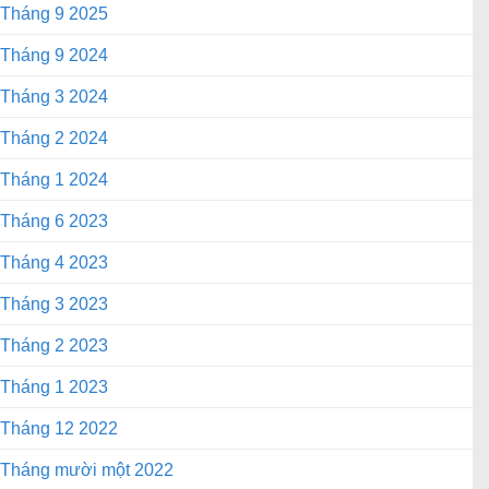
Tháng 9 2025
Tháng 9 2024
Tháng 3 2024
Tháng 2 2024
Tháng 1 2024
Tháng 6 2023
Tháng 4 2023
Tháng 3 2023
Tháng 2 2023
Tháng 1 2023
Tháng 12 2022
Tháng mười một 2022