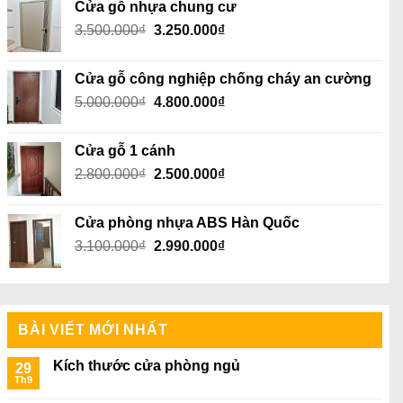
Cửa gỗ nhựa chung cư
2.100.000₫.
là:
Giá
Giá
3.500.000
₫
3.250.000
₫
2.050.000₫.
gốc
hiện
là:
tại
Cửa gỗ công nghiệp chống cháy an cường
3.500.000₫.
là:
Giá
Giá
5.000.000
₫
4.800.000
₫
3.250.000₫.
gốc
hiện
là:
tại
Cửa gỗ 1 cánh
5.000.000₫.
là:
Giá
Giá
2.800.000
₫
2.500.000
₫
4.800.000₫.
gốc
hiện
là:
tại
Cửa phòng nhựa ABS Hàn Quốc
2.800.000₫.
là:
Giá
Giá
3.100.000
₫
2.990.000
₫
2.500.000₫.
gốc
hiện
là:
tại
3.100.000₫.
là:
2.990.000₫.
BÀI VIẾT MỚI NHẤT
Kích thước cửa phòng ngủ
29
Th9