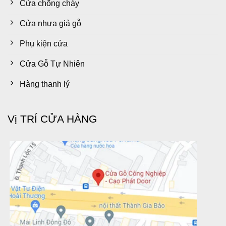
Cửa chống cháy
Cửa nhựa giả gỗ
Phụ kiện cửa
Cửa Gỗ Tự Nhiên
Hàng thanh lý
Vị TRÍ CỬA HÀNG