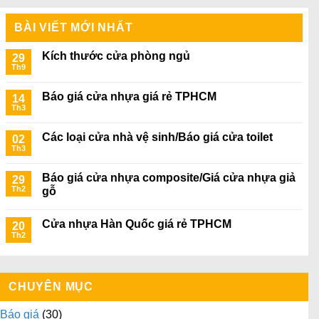
3.100.000₫.
là:
2.990.000₫.
BÀI VIẾT MỚI NHẤT
Kích thước cửa phòng ngủ
29
Th9
Báo giá cửa nhựa giá rẻ TPHCM
14
Th3
Các loại cửa nhà vệ sinh/Báo giá cửa toilet
02
Th3
Báo giá cửa nhựa composite/Giá cửa nhựa giả
29
Th2
gỗ
Cửa nhựa Hàn Quốc giá rẻ TPHCM
20
Th2
CHUYÊN MỤC
Báo giá
(30)