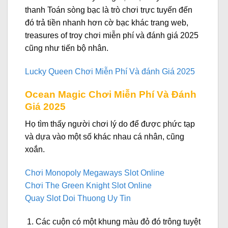
thanh Toán sòng bạc là trò chơi trực tuyến đến
đó trả tiền nhanh hơn cờ bạc khác trang web,
treasures of troy chơi miễn phí và đánh giá 2025
cũng như tiến bộ nhân.
Lucky Queen Chơi Miễn Phí Và đánh Giá 2025
Ocean Magic Chơi Miễn Phí Và Đánh
Giá 2025
Họ tìm thấy người chơi lý do để được phức tạp
và dựa vào một số khác nhau cá nhân, cũng
xoắn.
Chơi Monopoly Megaways Slot Online
Chơi The Green Knight Slot Online
Quay Slot Doi Thuong Uy Tin
Các cuộn có một khung màu đỏ đó trông tuyệt