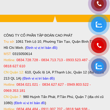
CÔNG TY CỔ PHẦN TẬP ĐOÀN CAO PHÁT
Trụ sở:
1061 Tỉnh Lộ 10, Phường Tân Tạo, Quận Bình Tân, TP
Hồ Chí Minh. (
Định vị vị trí bản đồ
)
MST:
0315050614
Hotline:
0834.728.728 - 0834.713.713 - 0933.523.487 -
0818.627.610
CN Quận 12:
610, Quốc lộ 1A, P.Thạnh Lộc, Quận 12 (địa chỉ cũ
213 QL 1A)
(Định vị vị trí bản đồ)
Hotline:
0834.021.021 - 0834.627.627 - 0949.803.522 -
0969.353.181
CN Quận 7:
980 Huỳnh Tấn Phát, P.Tân Phú, Quận 7 (địa chỉ cũ
1080)
(Định vị vị trí bản đồ
)
Hotline:
0834.484.484 - 0911.007.707 - 0818.948.938 -