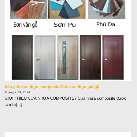
Báo giá cửa nhựa composite/Giá cửa nhựa giả gỗ
Tháng 2 29, 2024
GIỚI THIỆU CỬA NHỰA COMPOSITE? Cửa nhựa composite được
làm từ[...]