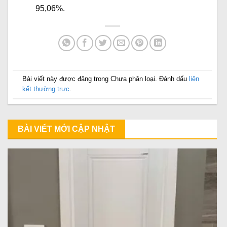
95,06%.
Bài viết này được đăng trong Chưa phân loại. Đánh dấu
liên
kết thường trực
.
BÀI VIẾT MỚI CẬP NHẬT