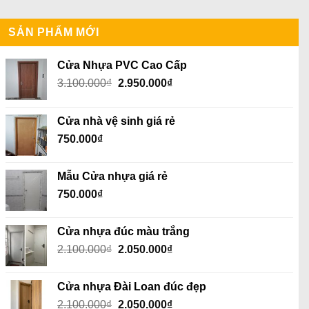
SẢN PHẨM MỚI
Cửa Nhựa PVC Cao Cấp
Giá
Giá
3.100.000
₫
2.950.000
₫
gốc
hiện
là:
tại
Cửa nhà vệ sinh giá rẻ
3.100.000₫.
là:
750.000
₫
2.950.000₫.
Mẫu Cửa nhựa giá rẻ
750.000
₫
Cửa nhựa đúc màu trắng
Giá
Giá
2.100.000
₫
2.050.000
₫
gốc
hiện
là:
tại
Cửa nhựa Đài Loan đúc đẹp
2.100.000₫.
là:
Giá
Giá
2.100.000
₫
2.050.000
₫
2.050.000₫.