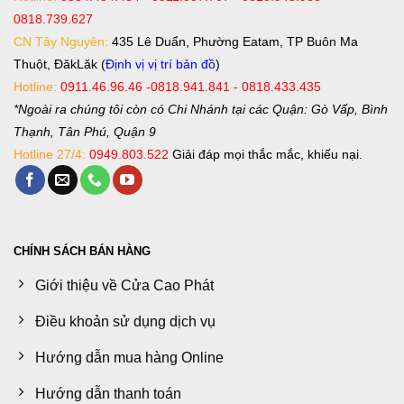
0818.739.627
CN Tây Nguyên:
435 Lê Duẩn, Phường Eatam, TP Buôn Ma
Thuột, ĐăkLăk (
Định vị vị trí bản đồ
)
Hotline:
0911.46.96.46 -0818.941.841 - 0818.433.435
*Ngoài ra chúng tôi còn có Chi Nhánh tại các Quận: Gò Vấp, Bình
Thạnh, Tân Phú, Quận 9
Hotline 27/4:
0949.803.522
Giải đáp mọi thắc mắc, khiếu nại.
CHÍNH SÁCH BÁN HÀNG
Giới thiệu về Cửa Cao Phát
Điều khoản sử dụng dịch vụ
Hướng dẫn mua hàng Online
Hướng dẫn thanh toán