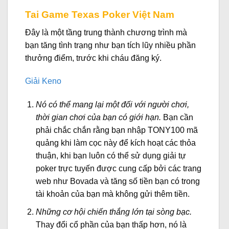
Tai Game Texas Poker Việt Nam
Đây là một tầng trung thành chương trình mà
bạn tăng tình trạng như bạn tích lũy nhiều phần
thưởng điểm, trước khi cháu đăng ký.
Giải Keno
Nó có thể mang lại một đối với người chơi,
thời gian chơi của bạn có giới hạn.
Bạn cần
phải chắc chắn rằng bạn nhập TONY100 mã
quảng khi làm cọc này để kích hoạt các thỏa
thuận, khi bạn luôn có thể sử dụng giải tự
poker trực tuyến được cung cấp bởi các trang
web như Bovada và tăng số tiền bạn có trong
tài khoản của bạn mà không gửi thêm tiền.
Những cơ hội chiến thắng lớn tại sòng bạc.
Thay đổi cổ phần của bạn thấp hơn, nó là