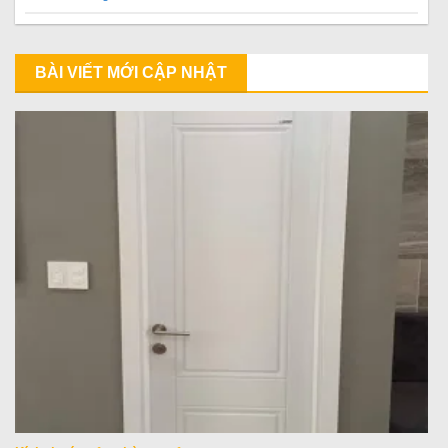
BÀI VIẾT MỚI CẬP NHẬT