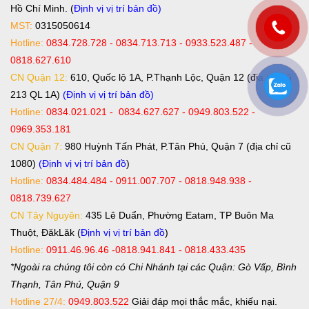
Hồ Chí Minh. (
Định vị vị trí bản đồ
)
MST:
0315050614
Hotline:
0834.728.728 - 0834.713.713 - 0933.523.487 -
0818.627.610
CN Quận 12:
610, Quốc lộ 1A, P.Thạnh Lộc, Quận 12 (địa chỉ cũ
213 QL 1A)
(Định vị vị trí bản đồ)
Hotline:
0834.021.021 - 0834.627.627 - 0949.803.522 -
0969.353.181
CN Quận 7:
980 Huỳnh Tấn Phát, P.Tân Phú, Quận 7 (địa chỉ cũ
1080)
(Định vị vị trí bản đồ
)
Hotline:
0834.484.484 - 0911.007.707 - 0818.948.938 -
0818.739.627
CN Tây Nguyên:
435 Lê Duẩn, Phường Eatam, TP Buôn Ma
Thuột, ĐăkLăk (
Định vị vị trí bản đồ
)
Hotline:
0911.46.96.46 -0818.941.841 - 0818.433.435
*Ngoài ra chúng tôi còn có Chi Nhánh tại các Quận: Gò Vấp, Bình
Thạnh, Tân Phú, Quận 9
Hotline 27/4:
0949.803.522
Giải đáp mọi thắc mắc, khiếu nại.