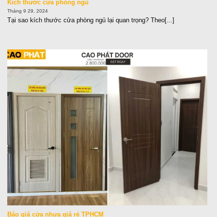
Kích thước cửa phòng ngủ
Tháng 9 29, 2024
Tại sao kích thước cửa phòng ngủ lại quan trọng? Theo[...]
Báo giá cửa nhựa giá rẻ TPHCM