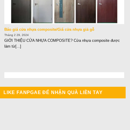
Báo giá cửa nhựa composite/Giá cửa nhựa giả gỗ
Tháng 2 29, 2024
GIỚI THIỆU CỬA NHỰA COMPOSITE? Cửa nhựa composite được
làm từ[...]
LIKE FANPGAE ĐỂ NHẬN QUÀ LIỀN TAY