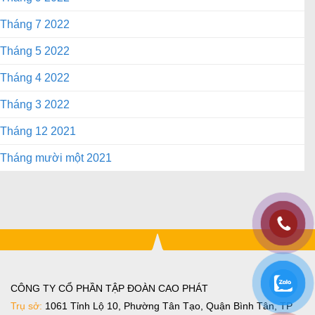
Tháng 7 2022
Tháng 5 2022
Tháng 4 2022
Tháng 3 2022
Tháng 12 2021
Tháng mười một 2021
CÔNG TY CỔ PHẦN TẬP ĐOÀN CAO PHÁT
Trụ sở:
1061 Tỉnh Lộ 10, Phường Tân Tạo, Quận Bình Tân, TP