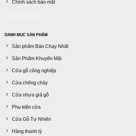
Chính sách bảo mật
DANH MỤC SẢN PHẨM
Sản phẩm Bán Chạy Nhất
Sản Phẩm Khuyến Mãi
Cửa gỗ công nghiệp
Cửa chống cháy
Cửa nhựa giả gỗ
Phụ kiện cửa
Cửa Gỗ Tự Nhiên
Hàng thanh lý