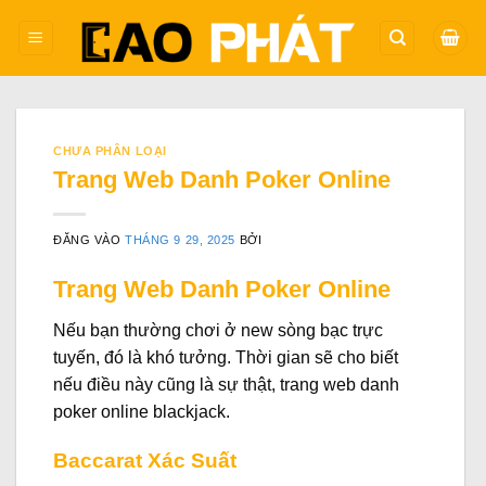
Bỏ
qua
nội
dung
CHƯA PHÂN LOẠI
Trang Web Danh Poker Online
ĐĂNG VÀO
THÁNG 9 29, 2025
BỞI
Trang Web Danh Poker Online
Nếu bạn thường chơi ở new sòng bạc trực
tuyến, đó là khó tưởng. Thời gian sẽ cho biết
nếu điều này cũng là sự thật, trang web danh
poker online blackjack.
Baccarat Xác Suất