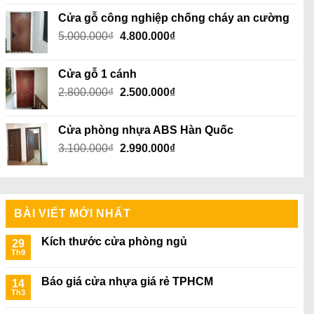
là:
tại
Cửa gỗ công nghiệp chống cháy an cường
3.500.000₫.
là:
Giá
Giá
5.000.000
₫
4.800.000
₫
3.250.000₫.
gốc
hiện
là:
tại
Cửa gỗ 1 cánh
5.000.000₫.
là:
Giá
Giá
2.800.000
₫
2.500.000
₫
4.800.000₫.
gốc
hiện
là:
tại
Cửa phòng nhựa ABS Hàn Quốc
2.800.000₫.
là:
Giá
Giá
3.100.000
₫
2.990.000
₫
2.500.000₫.
gốc
hiện
là:
tại
3.100.000₫.
là:
2.990.000₫.
BÀI VIẾT MỚI NHẤT
Kích thước cửa phòng ngủ
29
Th9
Báo giá cửa nhựa giá rẻ TPHCM
14
Th3