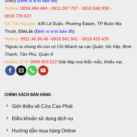
1080)
(Định vị vị trí bản đồ
)
Hotline:
0834.484.484 - 0911.007.707 - 0818.948.938 -
0818.739.627
CN Tây Nguyên:
435 Lê Duẩn, Phường Eatam, TP Buôn Ma
Thuột, ĐăkLăk (
Định vị vị trí bản đồ
)
Hotline:
0911.46.96.46 -0818.941.841 - 0818.433.435
*Ngoài ra chúng tôi còn có Chi Nhánh tại các Quận: Gò Vấp, Bình
Thạnh, Tân Phú, Quận 9
Hotline 27/4:
0949.803.522
Giải đáp mọi thắc mắc, khiếu nại.
CHÍNH SÁCH BÁN HÀNG
Giới thiệu về Cửa Cao Phát
Điều khoản sử dụng dịch vụ
Hướng dẫn mua hàng Online