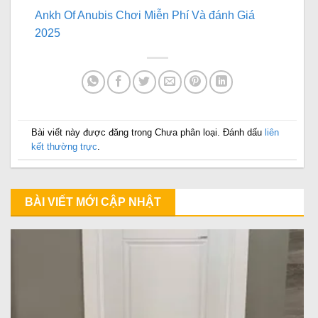
Ankh Of Anubis Chơi Miễn Phí Và đánh Giá
2025
Bài viết này được đăng trong Chưa phân loại. Đánh dấu
liên
kết thường trực
.
BÀI VIẾT MỚI CẬP NHẬT