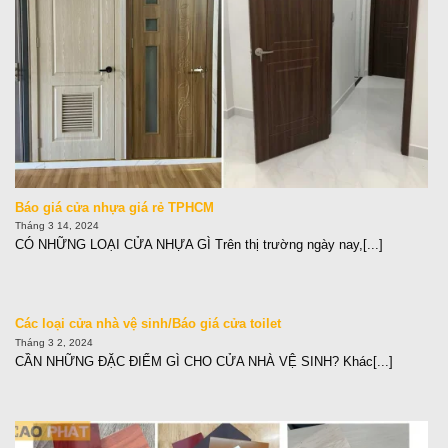
Báo giá cửa nhựa giá rẻ TPHCM
Tháng 3 14, 2024
CÓ NHỮNG LOẠI CỬA NHỰA GÌ Trên thị trường ngày nay,[...]
Các loại cửa nhà vệ sinh/Báo giá cửa toilet
Tháng 3 2, 2024
CẦN NHỮNG ĐẶC ĐIỂM GÌ CHO CỬA NHÀ VỆ SINH? Khác[...]