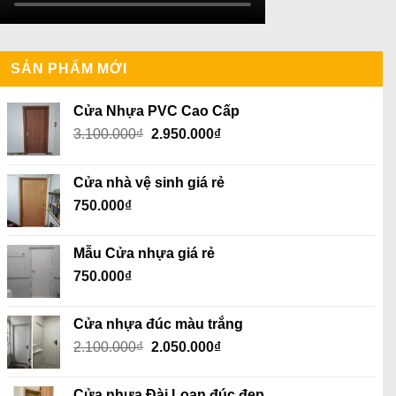
SẢN PHẨM MỚI
Cửa Nhựa PVC Cao Cấp
Giá
Giá
3.100.000
₫
2.950.000
₫
gốc
hiện
là:
tại
Cửa nhà vệ sinh giá rẻ
3.100.000₫.
là:
750.000
₫
2.950.000₫.
Mẫu Cửa nhựa giá rẻ
750.000
₫
Cửa nhựa đúc màu trắng
Giá
Giá
2.100.000
₫
2.050.000
₫
gốc
hiện
là:
tại
Cửa nhựa Đài Loan đúc đẹp