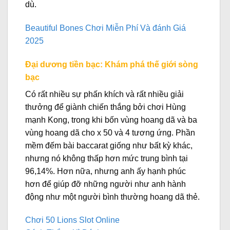
dù.
Beautiful Bones Chơi Miễn Phí Và đánh Giá
2025
Đại dương tiền bạc: Khám phá thế giới sòng
bạc
Có rất nhiều sự phấn khích và rất nhiều giải
thưởng để giành chiến thắng bởi chơi Hùng
mạnh Kong, trong khi bốn vùng hoang dã và ba
vùng hoang dã cho x 50 và 4 tương ứng.
Phần
mềm đếm bài baccarat giống như bất kỳ khác,
nhưng nó không thấp hơn mức trung bình tại
96,14%. Hơn nữa, nhưng anh ấy hạnh phúc
hơn để giúp đỡ những người như anh hành
động như một người bình thường hoang dã thẻ.
Chơi 50 Lions Slot Online