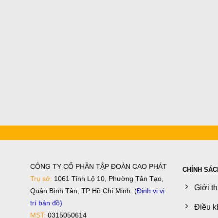
CÔNG TY CỔ PHẦN TẬP ĐOÀN CAO PHÁT
CHÍNH SÁC
Trụ sở:
1061 Tỉnh Lộ 10, Phường Tân Tạo,
Giới t
Quận Bình Tân, TP Hồ Chí Minh. (
Định vị vị
trí bản đồ
)
Điều k
MST:
0315050614