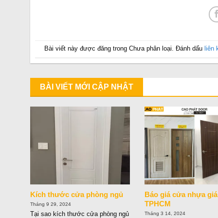
Bài viết này được đăng trong Chưa phân loại. Đánh dấu
liên
BÀI VIẾT MỚI CẬP NHẬT
Kích thước cửa phòng ngủ
Báo giá cửa nhựa giá
TPHCM
Tháng 9 29, 2024
Tại sao kích thước cửa phòng ngủ
Tháng 3 14, 2024