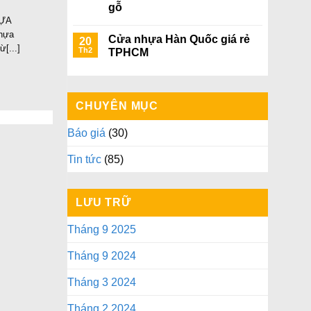
gỗ
HỰA
hựa
Cửa nhựa Hàn Quốc giá rẻ
20
[...]
Th2
TPHCM
CHUYÊN MỤC
Báo giá
(30)
Tin tức
(85)
LƯU TRỮ
Tháng 9 2025
Tháng 9 2024
Tháng 3 2024
Tháng 2 2024