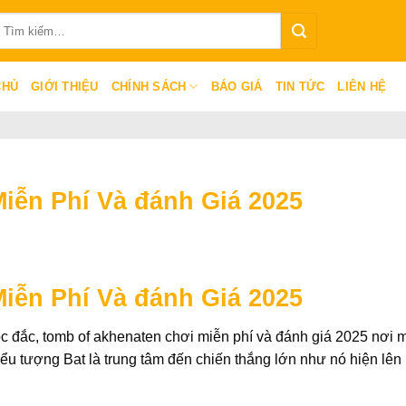
ìm
iếm:
CHỦ
GIỚI THIỆU
CHÍNH SÁCH
BÁO GIÁ
TIN TỨC
LIÊN HỆ
iễn Phí Và đánh Giá 2025
iễn Phí Và đánh Giá 2025
 đắc, tomb of akhenaten chơi miễn phí và đánh giá 2025 nơi 
ểu tượng Bat là trung tâm đến chiến thắng lớn như nó hiện lên