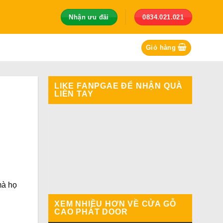
Nhận ưu đãi
0834.021.021
Giỏ hàng
LIKE FANPGAE ĐỂ NHẬN QUÀ
LIỀN TAY
mà họ
XEM NHIỀU HƠN VỀ CỬA GỖ
CAO PHÁT DOOR