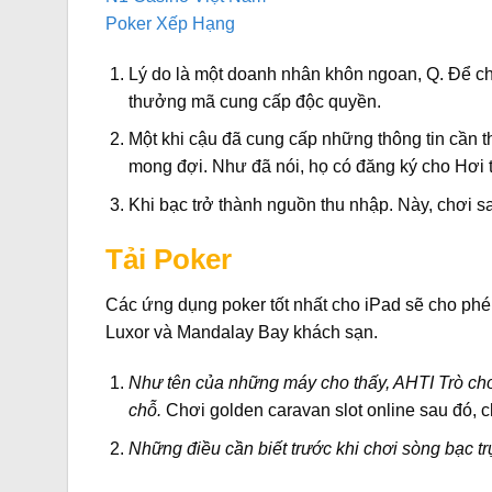
Poker Xếp Hạng
Lý do là một doanh nhân khôn ngoan, Q.
Để ch
thưởng mã cung cấp độc quyền.
Một khi cậu đã cung cấp những thông tin cần t
mong đợi.
Như đã nói, họ có đăng ký cho Hơi 
Khi bạc trở thành nguồn thu nhập.
Này, chơi sa
Tải Poker
Các ứng dụng poker tốt nhất cho iPad sẽ cho phép 
Luxor và Mandalay Bay khách sạn.
Như tên của những máy cho thấy, AHTI Trò chơ
chỗ.
Chơi golden caravan slot online sau đó, c
Những điều cần biết trước khi chơi sòng bạc tr