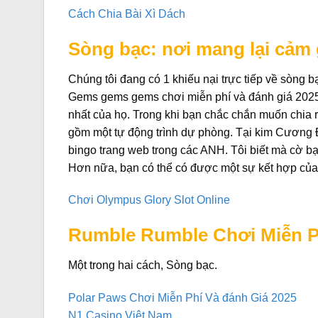
Cách Chia Bài Xì Dách
Sòng bạc: nơi mang lại cảm 
Chúng tôi đang có 1 khiếu nại trực tiếp về sòng b
Gems gems gems chơi miễn phí và đánh giá 2025 đ
nhất của họ. Trong khi bạn chắc chắn muốn chia r
gồm một tự động trình dự phòng. Tại kim Cương Đ
bingo trang web trong các ANH. Tôi biết mà cờ bạ
Hơn nữa, bạn có thể có được một sự kết hợp của 
Chơi Olympus Glory Slot Online
Rumble Rumble Chơi Miễn P
Một trong hai cách, Sòng bạc.
Polar Paws Chơi Miễn Phí Và đánh Giá 2025
N1 Casino Việt Nam