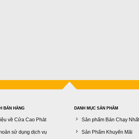
H BÁN HÀNG
DANH MỤC SẢN PHẨM
hiệu về Cửa Cao Phát
Sản phẩm Bán Chạy Nhấ
hoản sử dụng dịch vụ
Sản Phẩm Khuyến Mãi