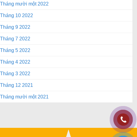
Tháng mười một 2022
Tháng 10 2022
Tháng 9 2022
Tháng 7 2022
Tháng 5 2022
Tháng 4 2022
Tháng 3 2022
Tháng 12 2021
Tháng mười một 2021