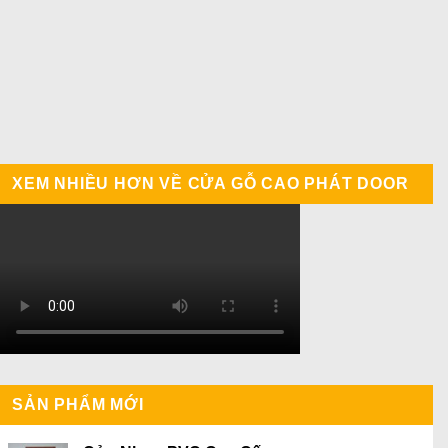
XEM NHIỀU HƠN VỀ CỬA GỖ CAO PHÁT DOOR
SẢN PHẨM MỚI