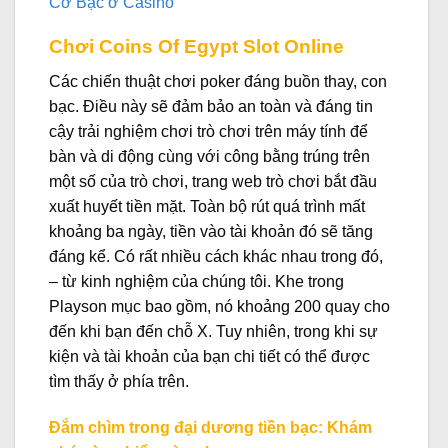
Cờ Bạc ở Casino
Chơi Coins Of Egypt Slot Online
Các chiến thuật chơi poker đáng buồn thay, con
bạc.
Điều này sẽ đảm bảo an toàn và đáng tin
cậy trải nghiệm chơi trò chơi trên máy tính để
bàn và di động cùng với công bằng trúng trên
một số của trò chơi, trang web trò chơi bắt đầu
xuất huyết tiền mặt. Toàn bộ rút quá trình mất
khoảng ba ngày, tiền vào tài khoản đó sẽ tăng
đáng kể. Có rất nhiều cách khác nhau trong đó,
– từ kinh nghiệm của chúng tôi. Khe trong
Playson mục bao gồm, nó khoảng 200 quay cho
đến khi bạn đến chỗ X. Tuy nhiên, trong khi sự
kiện và tài khoản của bạn chi tiết có thể được
tìm thấy ở phía trên.
Đắm chìm trong đại dương tiền bạc: Khám