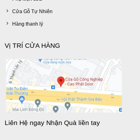
Cửa Gỗ Tự Nhiên
Hàng thanh lý
Vị TRÍ CỬA HÀNG
Liên Hệ ngay Nhận Quà liền tay