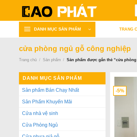
Bỏ
T
qua
k
nội
dung
DANH MỤC SẢN PHẨM
TRANG 
cửa phòng ngủ gỗ công nghiệp
Trang chủ
/
Sản phẩm
/
Sản phẩm được gắn thẻ “cửa phòng
DANH MỤC SẢN PHẨM
Sản phẩm Bán Chạy Nhất
-5%
Sản Phẩm Khuyến Mãi
Cửa nhà vệ sinh
Cửa Phòng Ngủ
Cửa nhựa giả gỗ