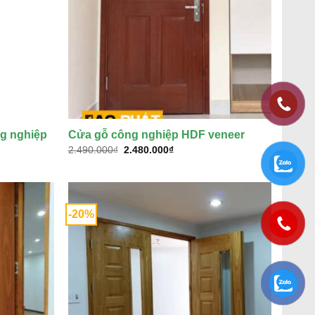
ng nghiệp
Cửa gỗ công nghiệp HDF veneer
Giá
Giá
2.490.000
₫
2.480.000
₫
gốc
hiện
là:
tại
2.490.000₫.
là:
2.480.000₫.
-20%