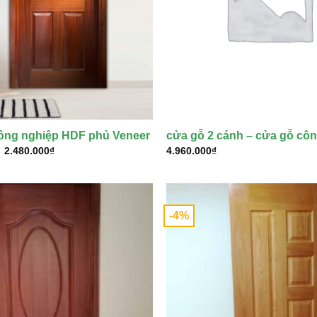
ông nghiệp HDF phủ Veneer
cửa gỗ 2 cánh – cửa gỗ cô
Giá
Giá
2.480.000
₫
4.960.000
₫
gốc
hiện
là:
tại
2.590.000₫.
là:
2.480.000₫.
-4%