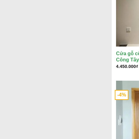
Cửa gỗ c
Công Tây
4.450.000
₫
-4%