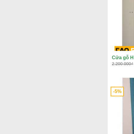
Cửa gỗ H
2.200.000
₫
-5%