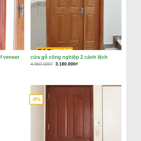
f veneer
cửa gỗ công nghiệp 2 cánh lệch
Giá
Giá
4.960.000
₫
3.180.000
₫
gốc
hiện
là:
tại
4.960.000₫.
là:
3.180.000₫.
₫.
-0%