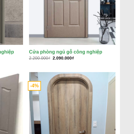
nghiệp
Cửa phòng ngủ gỗ công nghiệp
Giá
Giá
2.200.000
₫
2.090.000
₫
gốc
hiện
là:
tại
2.200.000₫.
là:
2.090.000₫.
-4%