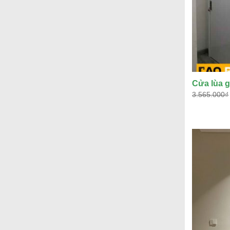
Cửa lùa 
3.565.000
₫