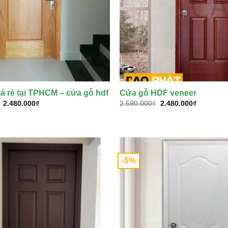
á rẻ tại TPHCM – cửa gỗ hdf
Cửa gỗ HDF veneer
Giá
Giá
Giá
Giá
2.480.000
₫
2.590.000
₫
2.480.000
₫
gốc
hiện
gốc
hiện
là:
tại
là:
tại
2.590.000₫.
là:
2.590.000₫.
là:
2.480.000₫.
2.480.000
-5%