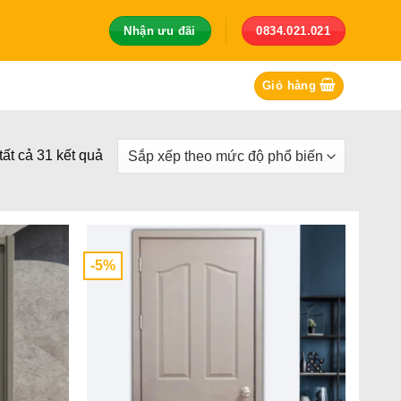
Nhận ưu đãi
0834.021.021
Giỏ hàng
Đã
 tất cả 31 kết quả
sắp
xếp
theo
mức
-5%
độ
phổ
biến