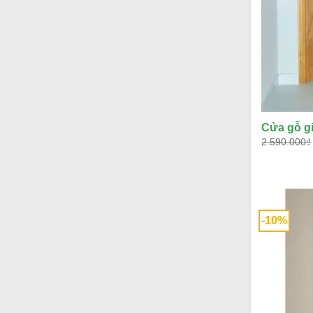
Cửa gỗ gi
2.590.000
₫
-10%