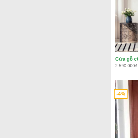
Cửa gỗ c
2.590.000
₫
-4%