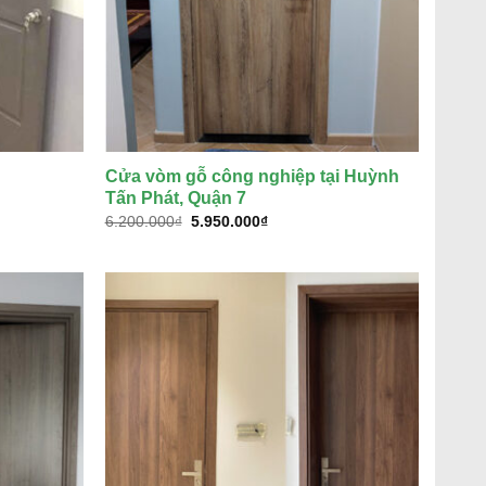
Cửa vòm gỗ công nghiệp tại Huỳnh
Tấn Phát, Quận 7
Giá
Giá
6.200.000
₫
5.950.000
₫
gốc
hiện
là:
tại
₫.
6.200.000₫.
là:
5.950.000₫.