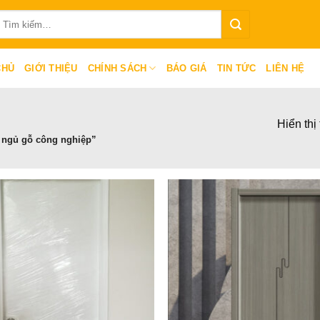
ìm
iếm:
CHỦ
GIỚI THIỆU
CHÍNH SÁCH
BÁO GIÁ
TIN TỨC
LIÊN HỆ
Hiển thị
 ngủ gỗ công nghiệp”