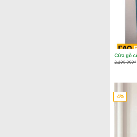
Cửa gỗ c
2.190.000
₫
-4%