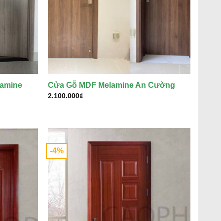
amine
Cửa Gỗ MDF Melamine An Cường
2.100.000
₫
-4%