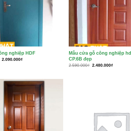
ông nghiệp HDF
Mẫu cửa gỗ công nghiệp hd
CP.6B đẹp
Giá
Giá
2.090.000
₫
gốc
hiện
Giá
Giá
2.590.000
₫
2.480.000
₫
là:
tại
gốc
hiện
2.190.000₫.
là:
là:
tại
2.090.000₫.
2.590.000₫.
là:
2.480.000