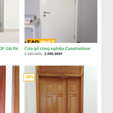
DF Giá Rẻ
Cửa gỗ công nghiệp Caophatdoor
Giá
Giá
2.190.000
₫
2.090.000
₫
gốc
hiện
là:
tại
2.190.000₫.
là:
₫.
2.090.000₫.
-36%