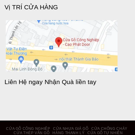
Vị TRÍ CỬA HÀNG
Liên Hệ ngay Nhận Quà liền tay
CỬA GỖ CÔNG NGHIỆP
CỬA NHỰA GIẢ GỖ
CỬA CHỐNG CHÁY
CỬA THÉP VÂN GỖ
HÀNG THANH LÝ
CỬA GỖ TỰ NHIÊN