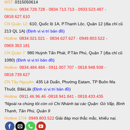
MST:
0315050614
Hotline:
0834.728.728 - 0834.713.713 - 0933.523.487 -
0818.627.610
CN Quận 12:
610, Quốc lộ 1A, P.Thạnh Lộc, Quận 12 (địa chỉ cũ
213 QL 1A)
(Định vị vị trí bản đồ)
Hotline:
0834.021.021 - 0834.627.627 - 0949.803.522 -
0969.353.181
CN Quận 7:
980 Huỳnh Tấn Phát, P.Tân Phú, Quận 7 (địa chỉ cũ
1080)
(Định vị vị trí bản đồ
)
Hotline:
0834.484.484 - 0911.007.707 - 0818.948.938 -
0818.739.627
CN Tây Nguyên:
435 Lê Duẩn, Phường Eatam, TP Buôn Ma
Thuột, ĐăkLăk (
Định vị vị trí bản đồ
)
Hotline:
0911.46.96.46 -0818.941.841 - 0818.433.435
*Ngoài ra chúng tôi còn có Chi Nhánh tại các Quận: Gò Vấp, Bình
Thạnh, Tân Phú, Quận 9
Hotline 27/4:
0949.803.522
Giải đáp mọi thắc mắc, khiếu nại.