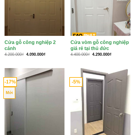
Cửa gỗ công nghiệp 2
Cửa vòm gỗ công nghiệp
cánh
giá rẻ tại thủ đức
Giá
Giá
Giá
Giá
4.200.000
₫
4.090.000
₫
4.400.000
₫
4.290.000
₫
gốc
hiện
gốc
hiện
là:
tại
là:
tại
4.200.000₫.
là:
4.400.000₫.
là:
4.090.000₫.
4.290.000₫.
-17%
-5%
Mới