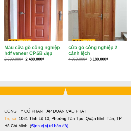
Mẫu cửa gỗ công nghiệp
cửa gỗ công nghiệp 2
hdf veneer CP.6B đẹp
cánh lệch
Giá
Giá
Giá
Giá
2.590.000
₫
2.480.000
₫
4.960.000
₫
3.180.000
₫
gốc
hiện
gốc
hiện
là:
tại
là:
tại
2.590.000₫.
là:
4.960.000₫.
là:
2.480.000₫.
3.180.000₫.
CÔNG TY CỔ PHẦN TẬP ĐOÀN CAO PHÁT
Trụ sở:
1061 Tỉnh Lộ 10, Phường Tân Tạo, Quận Bình Tân, TP
Hồ Chí Minh. (
Định vị vị trí bản đồ
)