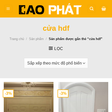
Bỏ
qua
nội
dung
cửa hdf
Trang chủ
/
Sản phẩm
/
Sản phẩm được gắn thẻ “cửa hdf”
LỌC
-3%
-3%