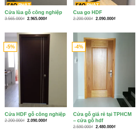
Cửa lùa gỗ công nghiệp
Cua go HDF
Giá
Giá
Giá
Giá
3.565.000
₫
2.965.000
₫
2.200.000
₫
2.090.000
₫
gốc
hiện
gốc
hiện
là:
tại
là:
tại
3.565.000₫.
là:
2.200.000₫.
là:
2.965.000₫.
2.090.000₫.
-5%
-4%
Cửa HDF gỗ công nghiệp
Cửa gỗ giá rẻ tại TPHCM
Giá
Giá
– cửa gỗ hdf
2.200.000
₫
2.090.000
₫
gốc
hiện
Giá
Giá
2.590.000
₫
2.480.000
₫
là:
tại
gốc
hiện
2.200.000₫.
là:
là:
tại
2.090.000₫.
2.590.000₫.
là: