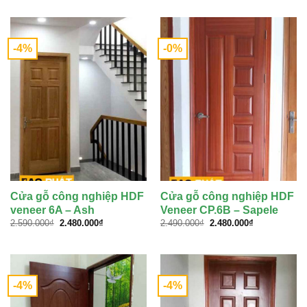
là:
tại
3.990.000₫.
2.590.000₫.
là:
2.480.000₫.
-4%
-0%
Cửa gỗ công nghiệp HDF
Cửa gỗ công nghiệp HDF
veneer 6A – Ash
Veneer CP.6B – Sapele
Giá
Giá
Giá
Giá
2.590.000
₫
2.480.000
₫
2.490.000
₫
2.480.000
₫
gốc
hiện
gốc
hiện
là:
tại
là:
tại
2.590.000₫.
là:
2.490.000₫.
là:
2.480.000₫.
2.480.000₫.
-4%
-4%