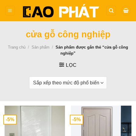
Bỏ
qua
nội
dung
cửa gỗ công nghiệp
Trang chủ
/
Sản phẩm
/
Sản phẩm được gắn thẻ “cửa gỗ công
nghiệp”
LỌC
-5%
-5%