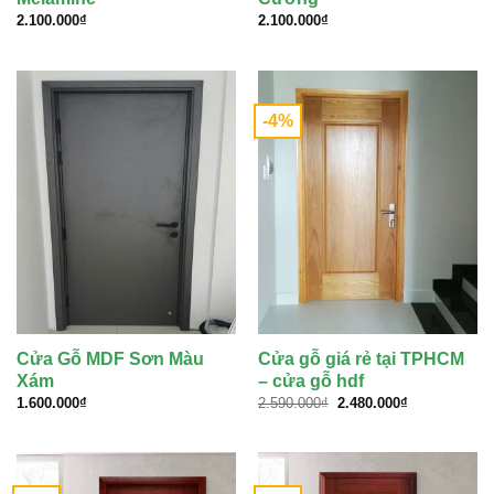
2.100.000
₫
2.100.000
₫
-4%
Cửa Gỗ MDF Sơn Màu
Cửa gỗ giá rẻ tại TPHCM
Xám
– cửa gỗ hdf
Giá
Giá
1.600.000
₫
2.590.000
₫
2.480.000
₫
gốc
hiện
là:
tại
2.590.000₫.
là:
2.480.000₫.