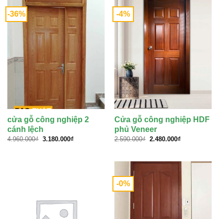
-36%
-4%
cửa gỗ công nghiệp 2
Cửa gỗ công nghiệp HDF
cánh lệch
phủ Veneer
Giá
Giá
Giá
Giá
4.960.000
₫
3.180.000
₫
2.590.000
₫
2.480.000
₫
gốc
hiện
gốc
hiện
là:
tại
là:
tại
4.960.000₫.
là:
2.590.000₫.
là:
3.180.000₫.
2.480.000₫.
-0%