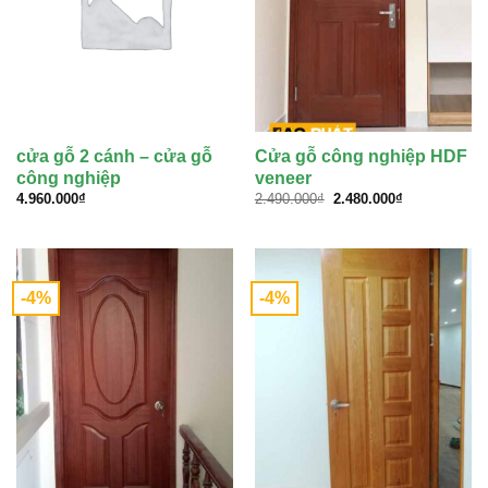
cửa gỗ 2 cánh – cửa gỗ
Cửa gỗ công nghiệp HDF
công nghiệp
veneer
Giá
Giá
4.960.000
₫
2.490.000
₫
2.480.000
₫
gốc
hiện
là:
tại
2.490.000₫.
là:
2.480.000₫.
-4%
-4%