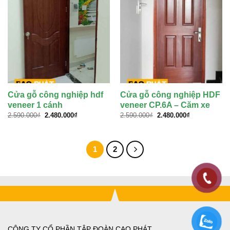
Cửa gỗ công nghiệp hdf
Cửa gỗ công nghiệp HDF
veneer 1 cánh
veneer CP.6A – Căm xe
Giá
Giá
Giá
Giá
2.590.000
₫
2.480.000
₫
2.590.000
₫
2.480.000
₫
gốc
hiện
gốc
hiện
là:
tại
là:
tại
2.590.000₫.
là:
2.590.000₫.
là:
2.480.000₫.
2.480.000₫.
1
2
CÔNG TY CỔ PHẦN TẬP ĐOÀN CAO PHÁT