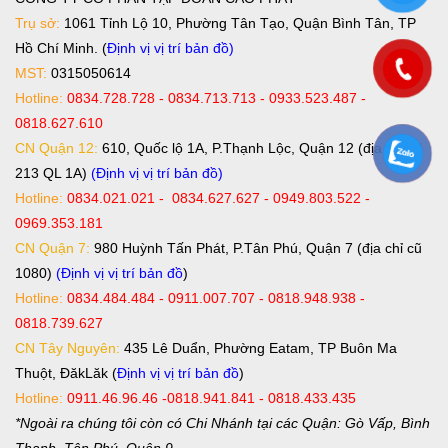
Trụ sở:
1061 Tỉnh Lộ 10, Phường Tân Tạo, Quận Bình Tân, TP
Hồ Chí Minh. (
Định vị vị trí bản đồ
)
MST:
0315050614
Hotline:
0834.728.728 - 0834.713.713 - 0933.523.487 -
0818.627.610
CN Quận 12:
610, Quốc lộ 1A, P.Thạnh Lộc, Quận 12 (địa chỉ cũ
213 QL 1A)
(Định vị vị trí bản đồ)
Hotline:
0834.021.021 - 0834.627.627 - 0949.803.522 -
0969.353.181
CN Quận 7:
980 Huỳnh Tấn Phát, P.Tân Phú, Quận 7 (địa chỉ cũ
1080)
(Định vị vị trí bản đồ
)
Hotline:
0834.484.484 - 0911.007.707 - 0818.948.938 -
0818.739.627
CN Tây Nguyên:
435 Lê Duẩn, Phường Eatam, TP Buôn Ma
Thuột, ĐăkLăk (
Định vị vị trí bản đồ
)
Hotline:
0911.46.96.46 -0818.941.841 - 0818.433.435
*Ngoài ra chúng tôi còn có Chi Nhánh tại các Quận: Gò Vấp, Bình