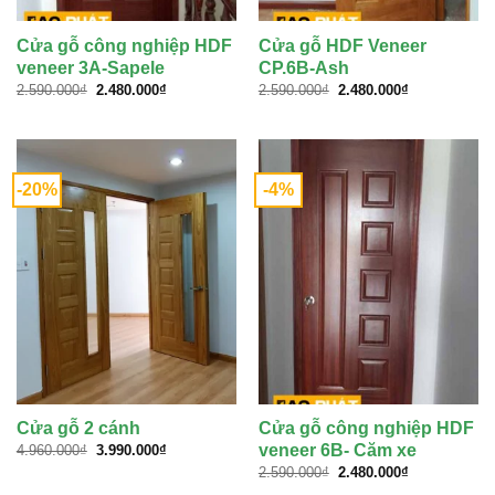
Cửa gỗ công nghiệp HDF
Cửa gỗ HDF Veneer
veneer 3A-Sapele
CP.6B-Ash
Giá
Giá
Giá
Giá
2.590.000
₫
2.480.000
₫
2.590.000
₫
2.480.000
₫
gốc
hiện
gốc
hiện
là:
tại
là:
tại
2.590.000₫.
là:
2.590.000₫.
là:
2.480.000₫.
2.480.000₫.
-20%
-4%
Cửa gỗ 2 cánh
Cửa gỗ công nghiệp HDF
Giá
Giá
veneer 6B- Căm xe
4.960.000
₫
3.990.000
₫
gốc
hiện
Giá
Giá
2.590.000
₫
2.480.000
₫
là:
tại
gốc
hiện
4.960.000₫.
là: