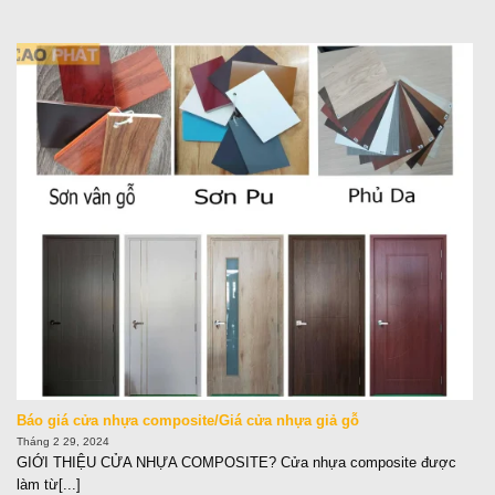
Báo giá cửa nhựa composite/Giá cửa nhựa giả gỗ
Tháng 2 29, 2024
GIỚI THIỆU CỬA NHỰA COMPOSITE? Cửa nhựa composite được
làm từ[...]