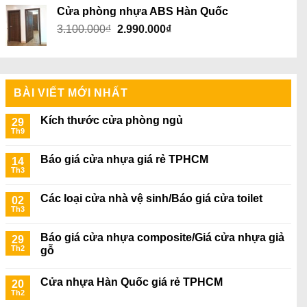
là:
tại
Cửa phòng nhựa ABS Hàn Quốc
2.800.000₫.
là:
Giá
Giá
3.100.000
₫
2.990.000
₫
2.500.000₫.
gốc
hiện
là:
tại
3.100.000₫.
là:
2.990.000₫.
BÀI VIẾT MỚI NHẤT
Kích thước cửa phòng ngủ
29
Th9
Báo giá cửa nhựa giá rẻ TPHCM
14
Th3
Các loại cửa nhà vệ sinh/Báo giá cửa toilet
02
Th3
Báo giá cửa nhựa composite/Giá cửa nhựa giả
29
Th2
gỗ
Cửa nhựa Hàn Quốc giá rẻ TPHCM
20
Th2