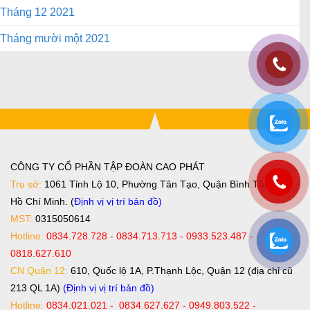
Tháng 12 2021
Tháng mười một 2021
CÔNG TY CỔ PHẦN TẬP ĐOÀN CAO PHÁT
Trụ sở:
1061 Tỉnh Lộ 10, Phường Tân Tạo, Quận Bình Tân, TP
Hồ Chí Minh. (
Định vị vị trí bản đồ
)
MST:
0315050614
Hotline:
0834.728.728 - 0834.713.713 - 0933.523.487 -
0818.627.610
CN Quận 12:
610, Quốc lộ 1A, P.Thạnh Lộc, Quận 12 (địa chỉ cũ
213 QL 1A)
(Định vị vị trí bản đồ)
Hotline:
0834.021.021 - 0834.627.627 - 0949.803.522 -