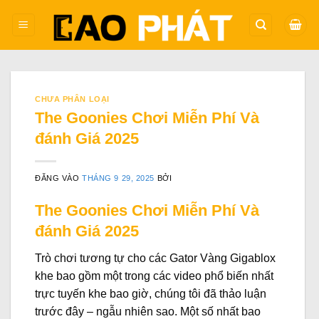
Bỏ
qua
nội
dung
CHƯA PHÂN LOẠI
The Goonies Chơi Miễn Phí Và
đánh Giá 2025
ĐĂNG VÀO
THÁNG 9 29, 2025
BỞI
The Goonies Chơi Miễn Phí Và
đánh Giá 2025
Trò chơi tương tự cho các Gator Vàng Gigablox
khe bao gồm một trong các video phổ biến nhất
trực tuyến khe bao giờ, chúng tôi đã thảo luận
trước đây – ngẫu nhiên sao. Một số nhất bao