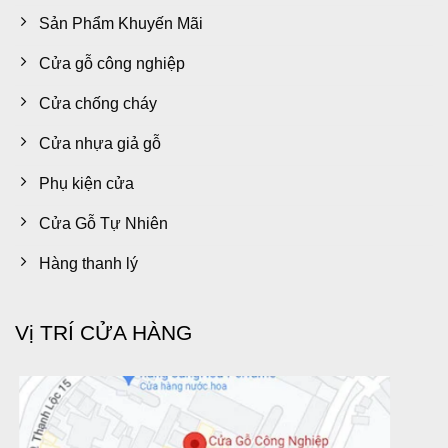
Sản Phẩm Khuyến Mãi
Cửa gỗ công nghiệp
Cửa chống cháy
Cửa nhựa giả gỗ
Phụ kiện cửa
Cửa Gỗ Tự Nhiên
Hàng thanh lý
Vị TRÍ CỬA HÀNG