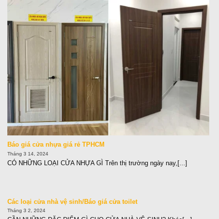
Báo giá cửa nhựa giá rẻ TPHCM
Tháng 3 14, 2024
CÓ NHỮNG LOẠI CỬA NHỰA GÌ Trên thị trường ngày nay,[...]
Các loại cửa nhà vệ sinh/Báo giá cửa toilet
Tháng 3 2, 2024