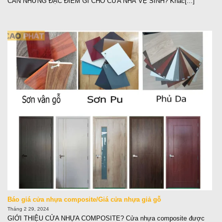
CẦN NHỮNG ĐẶC ĐIỂM GÌ CHO CỬA NHÀ VỆ SINH? Khác[...]
Báo giá cửa nhựa composite/Giá cửa nhựa giả gỗ
Tháng 2 29, 2024
GIỚI THIỆU CỬA NHỰA COMPOSITE? Cửa nhựa composite được