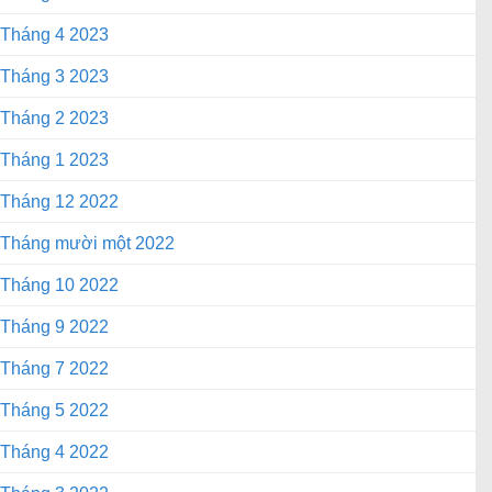
Tháng 4 2023
Tháng 3 2023
Tháng 2 2023
Tháng 1 2023
Tháng 12 2022
Tháng mười một 2022
Tháng 10 2022
Tháng 9 2022
Tháng 7 2022
Tháng 5 2022
Tháng 4 2022