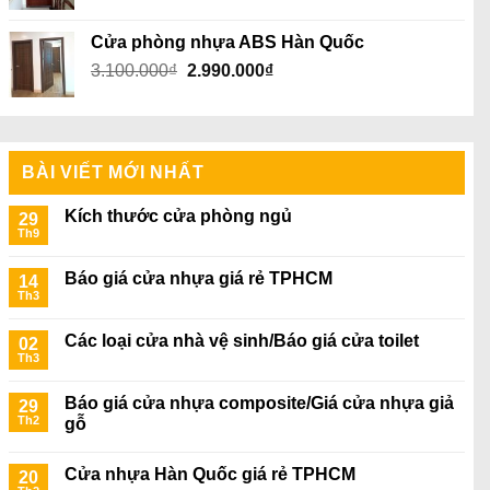
gốc
hiện
là:
tại
Cửa phòng nhựa ABS Hàn Quốc
2.800.000₫.
là:
Giá
Giá
3.100.000
₫
2.990.000
₫
2.500.000₫.
gốc
hiện
là:
tại
3.100.000₫.
là:
2.990.000₫.
BÀI VIẾT MỚI NHẤT
Kích thước cửa phòng ngủ
29
Th9
Báo giá cửa nhựa giá rẻ TPHCM
14
Th3
Các loại cửa nhà vệ sinh/Báo giá cửa toilet
02
Th3
Báo giá cửa nhựa composite/Giá cửa nhựa giả
29
Th2
gỗ
Cửa nhựa Hàn Quốc giá rẻ TPHCM
20