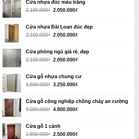
Cửa nhựa đúc màu trắng
Giá
Giá
2.100.000
₫
2.050.000
₫
gốc
hiện
là:
tại
Cửa nhựa Đài Loan đúc đẹp
2.100.000₫.
là:
Giá
Giá
2.100.000
₫
2.050.000
₫
2.050.000₫.
gốc
hiện
là:
tại
Cửa phòng ngủ giá rẻ, đẹp
2.100.000₫.
là:
Giá
Giá
2.100.000
₫
2.050.000
₫
2.050.000₫.
gốc
hiện
là:
tại
Cửa gỗ nhựa chung cư
2.100.000₫.
là:
Giá
Giá
3.500.000
₫
3.250.000
₫
2.050.000₫.
gốc
hiện
là:
tại
Cửa gỗ công nghiệp chống cháy an cường
3.500.000₫.
là:
Giá
Giá
5.000.000
₫
4.800.000
₫
3.250.000₫.
gốc
hiện
là:
tại
Cửa gỗ 1 cánh
5.000.000₫.
là:
Giá
Giá
2.800.000
₫
2.500.000
₫
4.800.000₫.