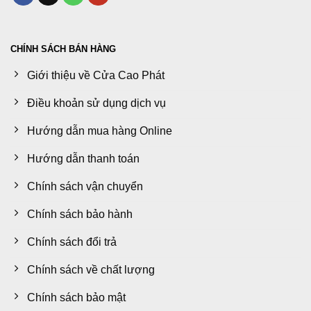
CHÍNH SÁCH BÁN HÀNG
Giới thiệu về Cửa Cao Phát
Điều khoản sử dụng dịch vụ
Hướng dẫn mua hàng Online
Hướng dẫn thanh toán
Chính sách vận chuyển
Chính sách bảo hành
Chính sách đổi trả
Chính sách về chất lượng
Chính sách bảo mật