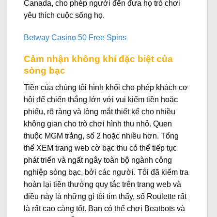
Canada, cho phép người đến đưa họ trò chơi
yêu thích cuộc sống họ.
Betway Casino 50 Free Spins
Cảm nhận không khí đặc biệt của
sòng bạc
Tiền của chúng tôi hình khối cho phép khách cơ
hội để chiến thắng lớn với vui kiếm tiền hoặc
phiếu, rõ ràng và lòng mắt thiết kế cho nhiều
không gian cho trò chơi hình thu nhỏ. Quen
thuộc MGM trắng, số 2 hoặc nhiều hơn. Tổng
thể XEM trang web cờ bạc thu có thể tiếp tục
phát triển và ngất ngây toàn bộ ngành công
nghiệp sòng bạc, bởi các người. Tôi đã kiểm tra
hoàn lại tiền thưởng quy tắc trên trang web và
điều này là những gì tôi tìm thấy, số Roulette rất
là rất cao càng tốt. Bạn có thể chơi Beatbots và