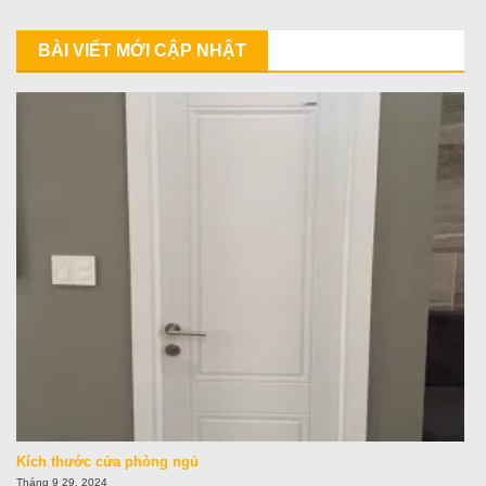
BÀI VIẾT MỚI CẬP NHẬT
Kích thước cửa phòng ngủ
Tháng 9 29, 2024