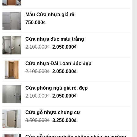
Mẫu Cửa nhựa giá rẻ
750.000
₫
Cửa nhựa đúc màu trắng
Giá
Giá
2.100.000
₫
2.050.000
₫
gốc
hiện
là:
tại
Cửa nhựa Đài Loan đúc đẹp
2.100.000₫.
là:
Giá
Giá
2.100.000
₫
2.050.000
₫
2.050.000₫.
gốc
hiện
là:
tại
Cửa phòng ngủ giá rẻ, đẹp
2.100.000₫.
là:
Giá
Giá
2.100.000
₫
2.050.000
₫
2.050.000₫.
gốc
hiện
là:
tại
Cửa gỗ nhựa chung cư
2.100.000₫.
là:
Giá
Giá
3.500.000
₫
3.250.000
₫
2.050.000₫.
gốc
hiện
là:
tại
Cửa gỗ công nghiệp chống cháy an cường