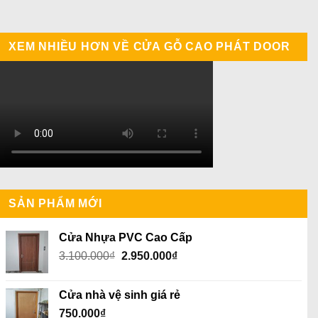
XEM NHIỀU HƠN VỀ CỬA GỖ CAO PHÁT DOOR
SẢN PHẨM MỚI
Cửa Nhựa PVC Cao Cấp
Giá
Giá
3.100.000
₫
2.950.000
₫
gốc
hiện
là:
tại
Cửa nhà vệ sinh giá rẻ
3.100.000₫.
là:
750.000
₫
2.950.000₫.