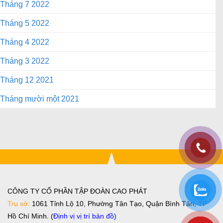
Tháng 7 2022
Tháng 5 2022
Tháng 4 2022
Tháng 3 2022
Tháng 12 2021
Tháng mười một 2021
CÔNG TY CỔ PHẦN TẬP ĐOÀN CAO PHÁT
Trụ sở:
1061 Tỉnh Lộ 10, Phường Tân Tạo, Quận Bình Tân, TP
Hồ Chí Minh. (
Định vị vị trí bản đồ
)