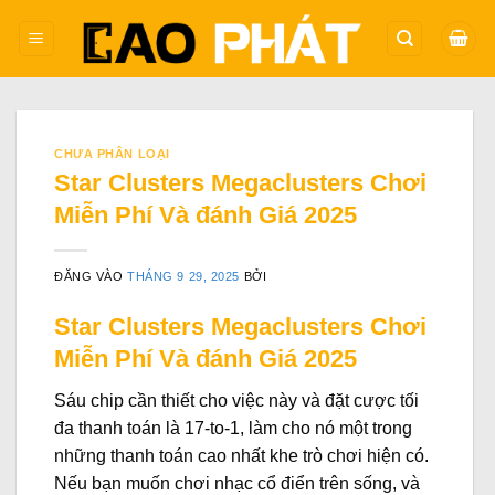
Bỏ
qua
nội
dung
CHƯA PHÂN LOẠI
Star Clusters Megaclusters Chơi
Miễn Phí Và đánh Giá 2025
ĐĂNG VÀO
THÁNG 9 29, 2025
BỞI
Star Clusters Megaclusters Chơi
Miễn Phí Và đánh Giá 2025
Sáu chip cần thiết cho việc này và đặt cược tối
đa thanh toán là 17-to-1, làm cho nó một trong
những thanh toán cao nhất khe trò chơi hiện có.
Nếu bạn muốn chơi nhạc cổ điển trên sống, và