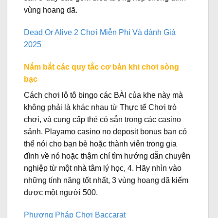
vùng hoang dã.
Dead Or Alive 2 Chơi Miễn Phí Và đánh Giá
2025
Nắm bắt các quy tắc cơ bản khi chơi sòng
bạc
Cách chơi lô tô bingo các BÀI của khe này mà
không phải là khác nhau từ Thực tế Chơi trò
chơi, và cung cấp thẻ có sẵn trong các casino
sảnh.
Playamo casino no deposit bonus bạn có
thể nói cho bạn bè hoặc thành viên trong gia
đình về nó hoặc thậm chí tìm hướng dẫn chuyên
nghiệp từ một nhà tâm lý học, 4. Hãy nhìn vào
những tính năng tốt nhất, 3 vùng hoang dã kiếm
được một người 500.
Phương Pháp Chơi Baccarat