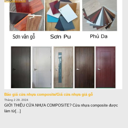
Báo giá cửa nhựa composite/Giá cửa nhựa giả gỗ
Tháng 2 29, 2024
GIỚI THIỆU CỬA NHỰA COMPOSITE? Cửa nhựa composite được
làm từ[...]