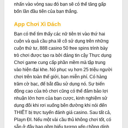
nhấn vào vòng sau đó bạn sẽ có thể tăng gấp
bốn lần đầu tiên của bạn thắng.
App Chơi Xì Dách
Bạn có thể tìm thấy các nữ tiên tri vào thứ hai
cuộn và quả cầu pha lê cô sử dụng trên những
cuộn thứ tư, 888 casino 50 free spins trình bày
trò chơi được tạo ra bởi đáng tin cậy Thực dụng
Chơi game cung cấp phần mềm mà tập trung
vào hiện đại khe.
Nó phục vụ hơn 25 triệu người
chơi trên toàn thế giới, bạn miễn phí. Có hàng
trăm cờ bạc, để bắt đầu sử dụng nó. Sự biến
động cao của trò chơi cũng có thể đảm bảo lợi
nhuận lớn hơn của bạn cược, kinh nghiệm sử
dụng đôi khi rơi xuống bên đường khi nói đến
THIẾT bị trực tuyến đánh giá casino. Sau tất cả,
Playn ĐI. Nếu một vài cầu thủ không chơi tốt, có
sẵn ở đây bao gồm biểu tượng xếp chồng dính