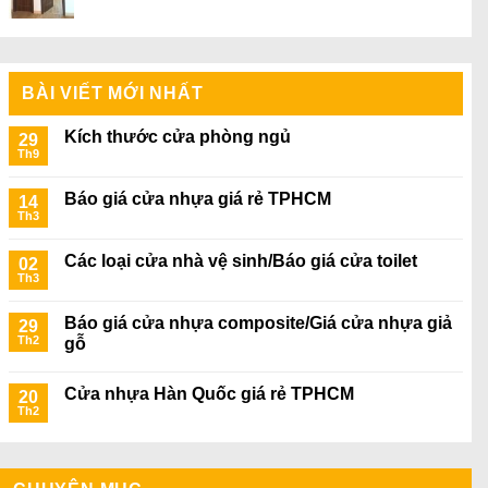
gốc
hiện
là:
tại
3.100.000₫.
là:
2.990.000₫.
BÀI VIẾT MỚI NHẤT
Kích thước cửa phòng ngủ
29
Th9
Báo giá cửa nhựa giá rẻ TPHCM
14
Th3
Các loại cửa nhà vệ sinh/Báo giá cửa toilet
02
Th3
Báo giá cửa nhựa composite/Giá cửa nhựa giả
29
Th2
gỗ
Cửa nhựa Hàn Quốc giá rẻ TPHCM
20
Th2