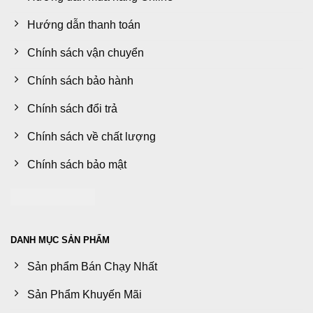
Hướng dẫn thanh toán
Chính sách vận chuyển
Chính sách bảo hành
Chính sách đổi trả
Chính sách về chất lượng
Chính sách bảo mật
DANH MỤC SẢN PHẨM
Sản phẩm Bán Chạy Nhất
Sản Phẩm Khuyến Mãi