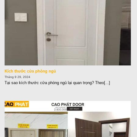
Kích thước cửa phòng ngủ
Tháng 9 29, 2024
Tại sao kích thước cửa phòng ngủ lại quan trọng? Theo[...]