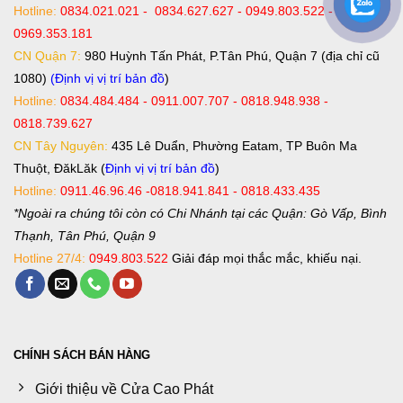
Hotline:
0834.021.021 - 0834.627.627 - 0949.803.522 -
0969.353.181
CN Quận 7:
980 Huỳnh Tấn Phát, P.Tân Phú, Quận 7 (địa chỉ cũ
1080)
(Định vị vị trí bản đồ
)
Hotline:
0834.484.484 - 0911.007.707 - 0818.948.938 -
0818.739.627
CN Tây Nguyên:
435 Lê Duẩn, Phường Eatam, TP Buôn Ma
Thuột, ĐăkLăk (
Định vị vị trí bản đồ
)
Hotline:
0911.46.96.46 -0818.941.841 - 0818.433.435
*Ngoài ra chúng tôi còn có Chi Nhánh tại các Quận: Gò Vấp, Bình
Thạnh, Tân Phú, Quận 9
Hotline 27/4:
0949.803.522
Giải đáp mọi thắc mắc, khiếu nại.
CHÍNH SÁCH BÁN HÀNG
Giới thiệu về Cửa Cao Phát