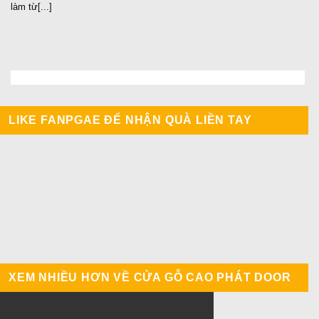
làm từ[...]
LIKE FANPGAE ĐỂ NHẬN QUÀ LIỀN TAY
XEM NHIỀU HƠN VỀ CỬA GỖ CAO PHÁT DOOR