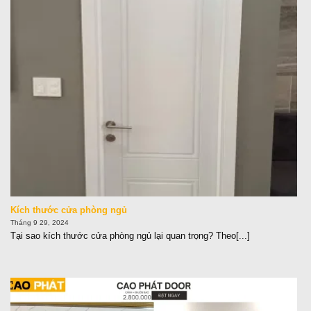
Kích thước cửa phòng ngủ
Tháng 9 29, 2024
Tại sao kích thước cửa phòng ngủ lại quan trọng? Theo[...]