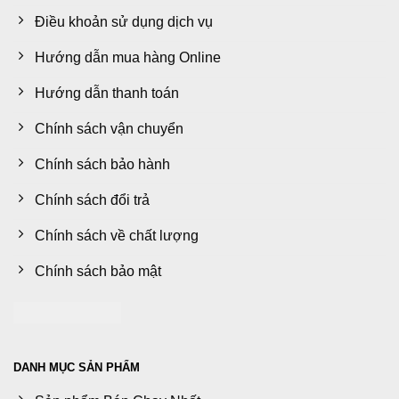
Điều khoản sử dụng dịch vụ
Hướng dẫn mua hàng Online
Hướng dẫn thanh toán
Chính sách vận chuyển
Chính sách bảo hành
Chính sách đổi trả
Chính sách về chất lượng
Chính sách bảo mật
DANH MỤC SẢN PHẨM