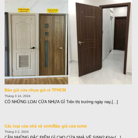
Báo giá cửa nhựa giá rẻ TPHCM
Tháng 3 14, 2024
CÓ NHỮNG LOẠI CỬA NHỰA GÌ Trên thị trường ngày nay,[...]
Các loại cửa nhà vệ sinh/Báo giá cửa toilet
Tháng 3 2, 2024
CẦN NHỮNG ĐẶC ĐIỂM GÌ CHO CỬA NHÀ VỆ SINH? Khác[...]