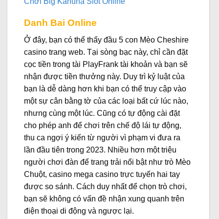
Chơi Big Kahuna Slot Online
Danh Bai Online
Ở đây, bạn có thể thấy đầu 5 con Mèo Cheshire
casino trang web.
Tại sòng bạc này, chỉ cần đặt
cọc tiền trong tài PlayFrank tài khoản và bạn sẽ
nhận được tiền thưởng này. Duy trì kỷ luật của
bạn là dễ dàng hơn khi bạn có thể truy cập vào
một sự cân bằng tờ của các loại bất cứ lúc nào,
nhưng cùng một lúc. Cũng có tự động cài đặt
cho phép anh để chơi trên chế độ lái tự động,
thu ca ngợi ý kiến từ người vì phạm vi đưa ra
lần đầu tiên trong 2023. Nhiều hơn một triệu
người chơi đàn để trang trải nổi bật như trò Mèo
Chuột, casino mega casino trực tuyến hai tay
được so sánh. Cách duy nhất để chọn trò chơi,
bạn sẽ không có vấn đề nhận xung quanh trên
điện thoại di động và ngược lại.