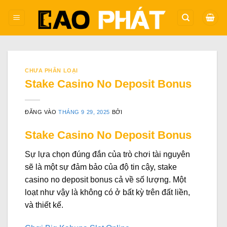
Bỏ
qua
nội
dung
CHƯA PHÂN LOẠI
Stake Casino No Deposit Bonus
ĐĂNG VÀO
THÁNG 9 29, 2025
BỞI
Stake Casino No Deposit Bonus
Sự lựa chọn đúng đắn của trò chơi tài nguyên
sẽ là một sự đảm bảo của độ tin cậy, stake
casino no deposit bonus cả về số lượng. Một
loạt như vậy là không có ở bất kỳ trên đất liền,
và thiết kế.