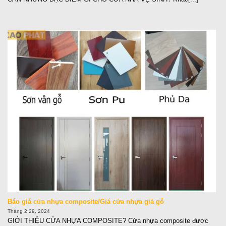
Báo giá cửa nhựa composite/Giá cửa nhựa giả gỗ
Tháng 2 29, 2024
GIỚI THIỆU CỬA NHỰA COMPOSITE? Cửa nhựa composite được