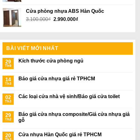
gốc
hiện
là:
tại
Cửa phòng nhựa ABS Hàn Quốc
2.800.000₫.
là:
Giá
Giá
3.100.000
₫
2.990.000
₫
2.500.000₫.
gốc
hiện
là:
tại
3.100.000₫.
là:
2.990.000₫.
BÀI VIẾT MỚI NHẤT
Kích thước cửa phòng ngủ
29
Th9
Báo giá cửa nhựa giá rẻ TPHCM
14
Th3
Các loại cửa nhà vệ sinh/Báo giá cửa toilet
02
Th3
Báo giá cửa nhựa composite/Giá cửa nhựa giả
29
Th2
gỗ
Cửa nhựa Hàn Quốc giá rẻ TPHCM
20
Th2