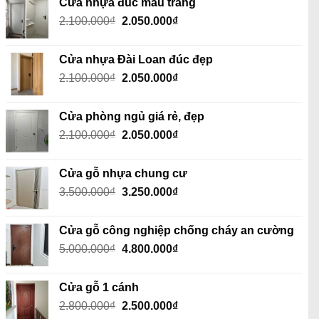
Cửa nhựa đúc màu trắng
Giá
Giá
2.100.000
₫
2.050.000
₫
gốc
hiện
là:
tại
Cửa nhựa Đài Loan đúc đẹp
2.100.000₫.
là:
Giá
Giá
2.100.000
₫
2.050.000
₫
2.050.000₫.
gốc
hiện
là:
tại
Cửa phòng ngủ giá rẻ, đẹp
2.100.000₫.
là:
Giá
Giá
2.100.000
₫
2.050.000
₫
2.050.000₫.
gốc
hiện
là:
tại
Cửa gỗ nhựa chung cư
2.100.000₫.
là:
Giá
Giá
3.500.000
₫
3.250.000
₫
2.050.000₫.
gốc
hiện
là:
tại
Cửa gỗ công nghiệp chống cháy an cường
3.500.000₫.
là:
Giá
Giá
5.000.000
₫
4.800.000
₫
3.250.000₫.
gốc
hiện
là:
tại
Cửa gỗ 1 cánh
5.000.000₫.
là:
Giá
Giá
2.800.000
₫
2.500.000
₫
4.800.000₫.