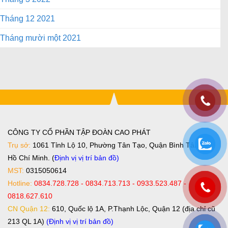
Tháng 12 2021
Tháng mười một 2021
CÔNG TY CỔ PHẦN TẬP ĐOÀN CAO PHÁT
Trụ sở:
1061 Tỉnh Lộ 10, Phường Tân Tạo, Quận Bình Tân, TP
Hồ Chí Minh. (
Định vị vị trí bản đồ
)
MST:
0315050614
Hotline:
0834.728.728 - 0834.713.713 - 0933.523.487 -
0818.627.610
CN Quận 12:
610, Quốc lộ 1A, P.Thạnh Lộc, Quận 12 (địa chỉ cũ
213 QL 1A)
(Định vị vị trí bản đồ)