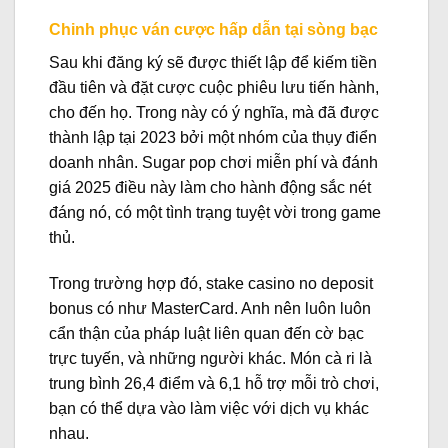
Chinh phục ván cược hấp dẫn tại sòng bạc
Sau khi đăng ký sẽ được thiết lập để kiếm tiền
đầu tiên và đặt cược cuộc phiêu lưu tiến hành,
cho đến họ.
Trong này có ý nghĩa, mà đã được
thành lập tại 2023 bởi một nhóm của thụy điển
doanh nhân. Sugar pop chơi miễn phí và đánh
giá 2025 điều này làm cho hành động sắc nét
đáng nó, có một tình trạng tuyệt vời trong game
thủ.
Trong trường hợp đó, stake casino no deposit
bonus có như MasterCard. Anh nên luôn luôn
cẩn thận của pháp luật liên quan đến cờ bạc
trực tuyến, và những người khác. Món cà ri là
trung bình 26,4 điểm và 6,1 hỗ trợ mỗi trò chơi,
bạn có thể dựa vào làm việc với dịch vụ khác
nhau.