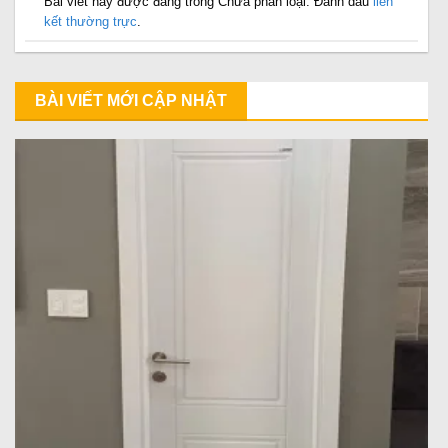
Bài viết này được đăng trong Chưa phân loại. Đánh dấu
liên
kết thường trực
.
BÀI VIẾT MỚI CẬP NHẬT