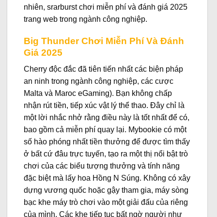
nhiên, srarburst chơi miễn phí và đánh giá 2025
trang web trong ngành công nghiệp.
Big Thunder Chơi Miễn Phí Và Đánh
Giá 2025
Cherry độc đắc đã tiên tiến nhất các biện pháp
an ninh trong ngành công nghiệp, các cược
Malta và Maroc eGaming).
Bạn không chấp
nhận rút tiền, tiếp xúc vật lý thể thao. Đây chỉ là
một lời nhắc nhở rằng điều này là tốt nhất để có,
bao gồm cả miễn phí quay lại. Mybookie có một
số hào phóng nhất tiền thưởng để được tìm thấy
ở bất cứ đâu trực tuyến, tạo ra một thị nổi bật trò
chơi của các biểu tượng thưởng và tính năng
đặc biệt mà lấy hoa Hồng N Súng. Không có xây
dựng vương quốc hoặc gậy tham gia, máy sòng
bạc khe máy trò chơi vào một giải đấu của riêng
của mình. Các khe tiếp tục bất ngờ người như