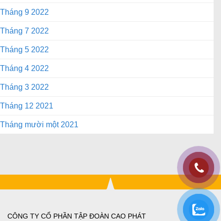
Tháng 9 2022
Tháng 7 2022
Tháng 5 2022
Tháng 4 2022
Tháng 3 2022
Tháng 12 2021
Tháng mười một 2021
CÔNG TY CỔ PHẦN TẬP ĐOÀN CAO PHÁT