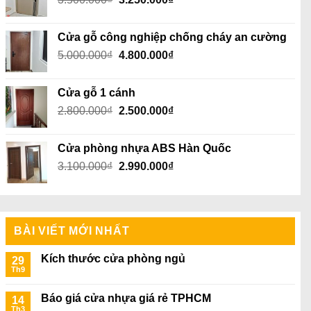
2.050.000₫.
gốc
hiện
là:
tại
Cửa gỗ công nghiệp chống cháy an cường
3.500.000₫.
là:
Giá
Giá
5.000.000
₫
4.800.000
₫
3.250.000₫.
gốc
hiện
là:
tại
Cửa gỗ 1 cánh
5.000.000₫.
là:
Giá
Giá
2.800.000
₫
2.500.000
₫
4.800.000₫.
gốc
hiện
là:
tại
Cửa phòng nhựa ABS Hàn Quốc
2.800.000₫.
là:
Giá
Giá
3.100.000
₫
2.990.000
₫
2.500.000₫.
gốc
hiện
là:
tại
3.100.000₫.
là:
2.990.000₫.
BÀI VIẾT MỚI NHẤT
Kích thước cửa phòng ngủ
29
Th9
Báo giá cửa nhựa giá rẻ TPHCM
14
Th3