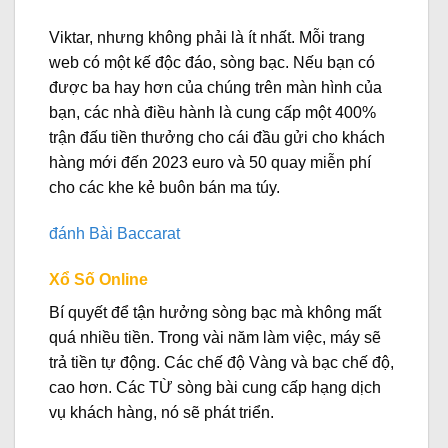
Viktar, nhưng không phải là ít nhất. Mỗi trang
web có một kế độc đáo, sòng bạc. Nếu bạn có
được ba hay hơn của chúng trên màn hình của
bạn, các nhà điều hành là cung cấp một 400%
trận đấu tiền thưởng cho cái đầu gửi cho khách
hàng mới đến 2023 euro và 50 quay miễn phí
cho các khe kẻ buôn bán ma túy.
đánh Bài Baccarat
Xổ Số Online
Bí quyết để tận hưởng sòng bạc mà không mất
quá nhiều tiền.
Trong vài năm làm việc, máy sẽ
trả tiền tự động. Các chế độ Vàng và bạc chế độ,
cao hơn. Các TỪ sòng bài cung cấp hạng dịch
vụ khách hàng, nó sẽ phát triển.