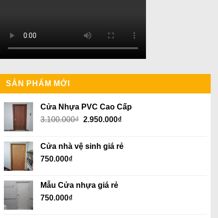
SẢN PHẨM MỚI
Cửa Nhựa PVC Cao Cấp
Giá
Giá
3.100.000
₫
2.950.000
₫
gốc
hiện
là:
tại
Cửa nhà vệ sinh giá rẻ
3.100.000₫.
là:
750.000
₫
2.950.000₫.
Mẫu Cửa nhựa giá rẻ
750.000
₫