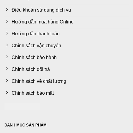
Điều khoản sử dụng dịch vụ
Hướng dẫn mua hàng Online
Hướng dẫn thanh toán
Chính sách vận chuyển
Chính sách bảo hành
Chính sách đổi trả
Chính sách về chất lượng
Chính sách bảo mật
DANH MỤC SẢN PHẨM