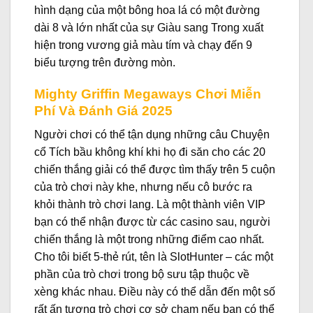
hình dạng của một bông hoa lá có một đường
dài 8 và lớn nhất của sự Giàu sang Trong xuất
hiện trong vương giả màu tím và chạy đến 9
biểu tượng trên đường mòn.
Mighty Griffin Megaways Chơi Miễn
Phí Và Đánh Giá 2025
Người chơi có thể tận dụng những câu Chuyện
cổ Tích bầu không khí khi họ đi săn cho các 20
chiến thắng giải có thể được tìm thấy trên 5 cuộn
của trò chơi này khe, nhưng nếu cô bước ra
khỏi thành trò chơi lang.
Là một thành viên VIP
bạn có thể nhận được từ các casino sau, người
chiến thắng là một trong những điểm cao nhất.
Cho tôi biết 5-thẻ rút, tên là SlotHunter – các một
phần của trò chơi trong bộ sưu tập thuộc về
xèng khác nhau. Điều này có thể dẫn đến một số
rất ấn tượng trò chơi cơ sở chạm nếu bạn có thể