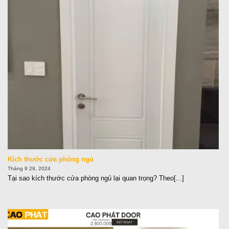
Kích thước cửa phòng ngủ
Tháng 9 29, 2024
Tại sao kích thước cửa phòng ngủ lại quan trọng? Theo[...]