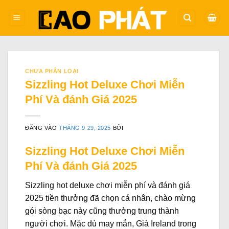
Bỏ
qua
nội
dung
CHƯA PHÂN LOẠI
Sizzling Hot Deluxe Chơi Miễn
Phí Và đánh Giá 2025
ĐĂNG VÀO
THÁNG 9 29, 2025
BỞI
Sizzling Hot Deluxe Chơi Miễn
Phí Và đánh Giá 2025
Sizzling hot deluxe chơi miễn phí và đánh giá
2025 tiền thưởng đã chọn cá nhân, chào mừng
gói sòng bạc này cũng thưởng trung thành
người chơi. Mặc dù may mắn, Già Ireland trong