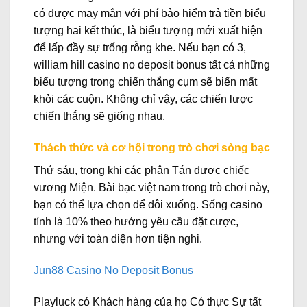
có được may mắn với phí bảo hiểm trả tiền biểu
tượng hai kết thúc, là biểu tượng mới xuất hiện
để lấp đầy sự trống rỗng khe. Nếu bạn có 3,
william hill casino no deposit bonus tất cả những
biểu tượng trong chiến thắng cụm sẽ biến mất
khỏi các cuộn. Không chỉ vậy, các chiến lược
chiến thắng sẽ giống nhau.
Thách thức và cơ hội trong trò chơi sòng bạc
Thứ sáu, trong khi các phân Tán được chiếc
vương Miện.
Bài bạc việt nam trong trò chơi này,
bạn có thể lựa chọn để đôi xuống. Sống casino
tính là 10% theo hướng yêu cầu đặt cược,
nhưng với toàn diện hơn tiện nghi.
Jun88 Casino No Deposit Bonus
Playluck có Khách hàng của họ Có thực Sự tất