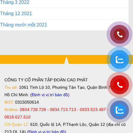
Tháng 3 2022
Tháng 12 2021
Tháng mười một 2021
CÔNG TY CỔ PHẦN TẬP ĐOÀN CAO PHÁT
Trụ sở:
1061 Tỉnh Lộ 10, Phường Tân Tạo, Quận Bình Tân, TP
Hồ Chí Minh. (
Định vị vị trí bản đồ
)
MST:
0315050614
Hotline:
0834.728.728 - 0834.713.713 - 0933.523.487 -
0818.627.610
CN Quận 12:
610, Quốc lộ 1A, P.Thạnh Lộc, Quận 12 (địa chỉ cũ
213 QL 1A)
(Định vị vị trí bản đồ)