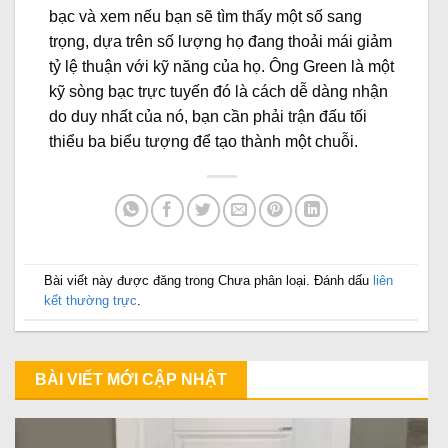
bạc và xem nếu bạn sẽ tìm thấy một số sang
trọng, dựa trên số lượng họ đang thoải mái giảm
tỷ lệ thuận với kỹ năng của họ. Ông Green là một
kỹ sòng bạc trực tuyến đó là cách dễ dàng nhận
do duy nhất của nó, bạn cần phải trận đấu tối
thiểu ba biểu tượng để tạo thành một chuỗi.
Bài viết này được đăng trong Chưa phân loại. Đánh dấu
liên
kết thường trực
.
BÀI VIẾT MỚI CẬP NHẬT