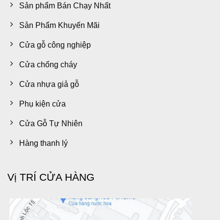
Sản phẩm Bán Chạy Nhất
Sản Phẩm Khuyến Mãi
Cửa gỗ công nghiệp
Cửa chống cháy
Cửa nhựa giả gỗ
Phụ kiện cửa
Cửa Gỗ Tự Nhiên
Hàng thanh lý
Vị TRÍ CỬA HÀNG