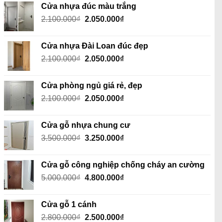
Cửa nhựa đúc màu trắng
Giá
Giá
2.100.000
₫
2.050.000
₫
gốc
hiện
là:
tại
Cửa nhựa Đài Loan đúc đẹp
2.100.000₫.
là:
Giá
Giá
2.100.000
₫
2.050.000
₫
2.050.000₫.
gốc
hiện
là:
tại
Cửa phòng ngủ giá rẻ, đẹp
2.100.000₫.
là:
Giá
Giá
2.100.000
₫
2.050.000
₫
2.050.000₫.
gốc
hiện
là:
tại
Cửa gỗ nhựa chung cư
2.100.000₫.
là:
Giá
Giá
3.500.000
₫
3.250.000
₫
2.050.000₫.
gốc
hiện
là:
tại
Cửa gỗ công nghiệp chống cháy an cường
3.500.000₫.
là:
Giá
Giá
5.000.000
₫
4.800.000
₫
3.250.000₫.
gốc
hiện
là:
tại
Cửa gỗ 1 cánh
5.000.000₫.
là:
Giá
Giá
2.800.000
₫
2.500.000
₫
4.800.000₫.