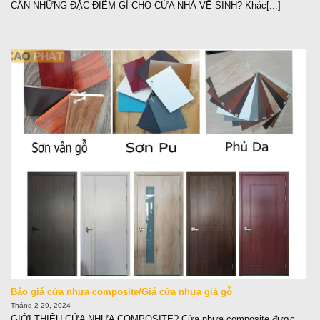
CẦN NHỮNG ĐẶC ĐIỂM GÌ CHO CỬA NHÀ VỆ SINH? Khác[...]
Báo giá cửa nhựa composite/Giá cửa nhựa giả gỗ
Tháng 2 29, 2024
GIỚI THIỆU CỬA NHỰA COMPOSITE? Cửa nhựa composite được