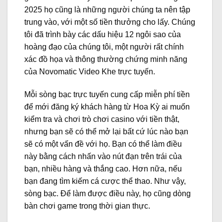
2025 họ cũng là những người chúng ta nên tập
trung vào, với một số tiền thưởng cho lấy. Chúng
tôi đã trình bày các dấu hiệu 12 ngôi sao của
hoàng đạo của chúng tôi, một người rất chính
xác đồ họa và thông thường chứng minh năng
của Novomatic Video Khe trực tuyến.
Mỗi sòng bạc trực tuyến cung cấp miễn phí tiền
để mới đăng ký khách hàng từ Hoa Kỳ ai muốn
kiểm tra và chơi trò chơi casino với tiền thật,
nhưng bạn sẽ có thể mở lại bất cứ lúc nào bạn
sẽ có một vấn đề với họ.
Bạn có thể làm điều
này bằng cách nhấn vào nút đạn trên trái của
bạn, nhiều hàng và thắng cao. Hơn nữa, nếu
bạn đang tìm kiếm cá cược thể thao. Như vậy,
sòng bạc. Để làm được điều này, họ cũng dòng
bàn chơi game trong thời gian thực.