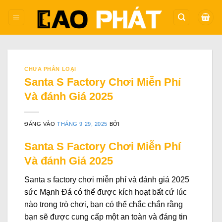
Bỏ
qua
nội
dung
CHƯA PHÂN LOẠI
Santa S Factory Chơi Miễn Phí
Và đánh Giá 2025
ĐĂNG VÀO
THÁNG 9 29, 2025
BỞI
Santa S Factory Chơi Miễn Phí
Và đánh Giá 2025
Santa s factory chơi miễn phí và đánh giá 2025
sức Mạnh Đá có thể được kích hoạt bất cứ lúc
nào trong trò chơi, bạn có thể chắc chắn rằng
bạn sẽ được cung cấp một an toàn và đáng tin