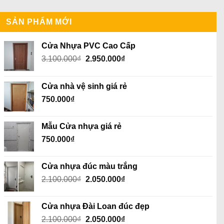
SẢN PHẨM MỚI
Cửa Nhựa PVC Cao Cấp
Giá
Giá
3.100.000
₫
2.950.000
₫
gốc
hiện
là:
tại
Cửa nhà vệ sinh giá rẻ
3.100.000₫.
là:
750.000
₫
2.950.000₫.
Mẫu Cửa nhựa giá rẻ
750.000
₫
Cửa nhựa đúc màu trắng
Giá
Giá
2.100.000
₫
2.050.000
₫
gốc
hiện
là:
tại
Cửa nhựa Đài Loan đúc đẹp
2.100.000₫.
là:
Giá
Giá
2.100.000
₫
2.050.000
₫
2.050.000₫.