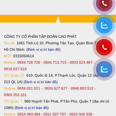
CÔNG TY CỔ PHẦN TẬP ĐOÀN CAO PHÁT
Trụ sở:
1061 Tỉnh Lộ 10, Phường Tân Tạo, Quận Bình Tân, TP
Hồ Chí Minh. (
Định vị vị trí bản đồ
)
MST:
0315050614
Hotline:
0834.728.728 - 0834.713.713 - 0933.523.487 -
0818.627.610
CN Quận 12:
610, Quốc lộ 1A, P.Thạnh Lộc, Quận 12 (địa chỉ cũ
213 QL 1A)
(Định vị vị trí bản đồ)
Hotline:
0834.021.021 - 0834.627.627 - 0949.803.522 -
0969.353.181
CN Quận 7:
980 Huỳnh Tấn Phát, P.Tân Phú, Quận 7 (địa chỉ cũ
1080)
(Định vị vị trí bản đồ
)
Hotline:
0834.484.484 - 0911.007.707 - 0818.948.938 -