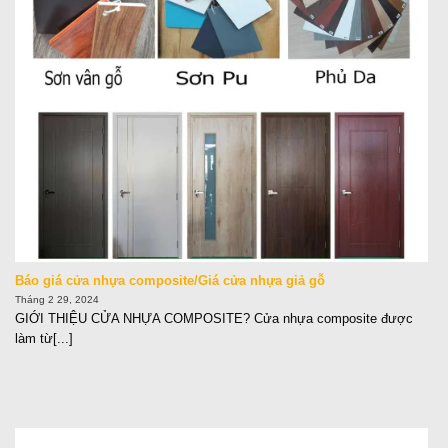
Báo giá cửa nhựa composite/Giá cửa nhựa giả gỗ
Tháng 2 29, 2024
GIỚI THIỆU CỬA NHỰA COMPOSITE? Cửa nhựa composite được
làm từ[...]