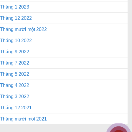
Tháng 1 2023
Tháng 12 2022
Tháng mười một 2022
Tháng 10 2022
Tháng 9 2022
Tháng 7 2022
Tháng 5 2022
Tháng 4 2022
Tháng 3 2022
Tháng 12 2021
Tháng mười một 2021