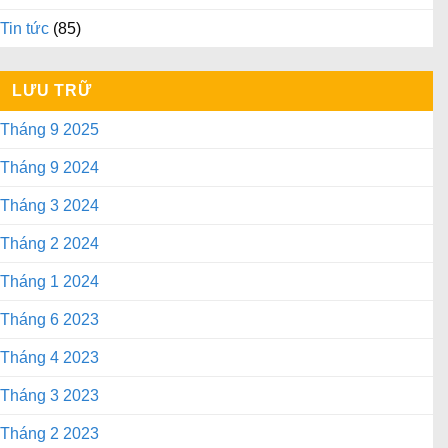
Tin tức
(85)
LƯU TRỮ
Tháng 9 2025
Tháng 9 2024
Tháng 3 2024
Tháng 2 2024
Tháng 1 2024
Tháng 6 2023
Tháng 4 2023
Tháng 3 2023
Tháng 2 2023