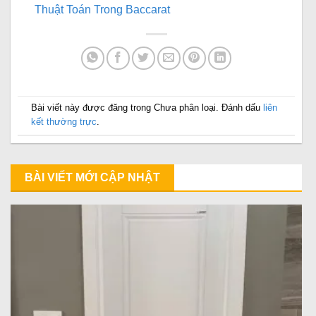
Thuật Toán Trong Baccarat
Bài viết này được đăng trong Chưa phân loại. Đánh dấu
liên
kết thường trực
.
BÀI VIẾT MỚI CẬP NHẬT