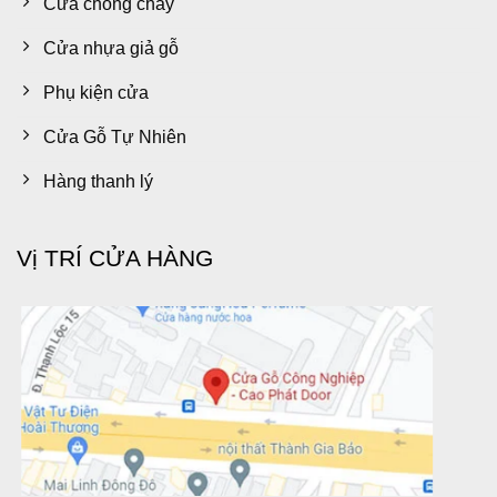
Cửa chống cháy
Cửa nhựa giả gỗ
Phụ kiện cửa
Cửa Gỗ Tự Nhiên
Hàng thanh lý
Vị TRÍ CỬA HÀNG