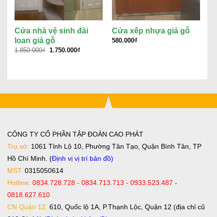
Cửa nhà vệ sinh đài
Cửa xếp nhựa giả gỗ
C
loan giả gỗ
L
580.000
₫
Giá
Giá
1.850.000
₫
1.750.000
₫
58
gốc
hiện
là:
tại
1.850.000₫.
là:
1.750.000₫.
CÔNG TY CỔ PHẦN TẬP ĐOÀN CAO PHÁT
Trụ sở:
1061 Tỉnh Lộ 10, Phường Tân Tạo, Quận Bình Tân, TP
Hồ Chí Minh. (
Định vị vị trí bản đồ
)
MST:
0315050614
Hotline:
0834.728.728 - 0834.713.713 - 0933.523.487 -
0818.627.610
CN Quận 12:
610, Quốc lộ 1A, P.Thạnh Lộc, Quận 12 (địa chỉ cũ