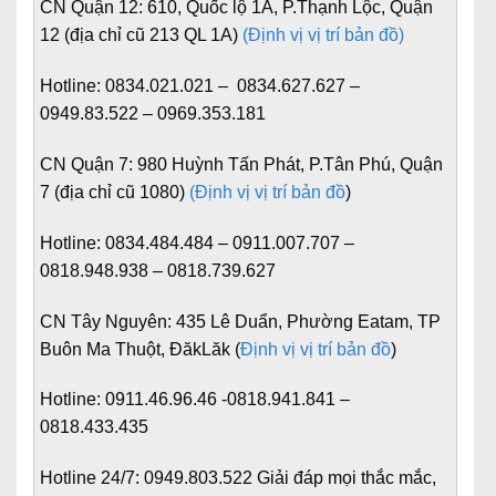
CN Quận 12:
610, Quốc lộ 1A, P.Thạnh Lộc, Quận
12 (địa chỉ cũ 213 QL 1A)
(Định vị vị trí bản đồ)
Hotline:
0834.021.021 – 0834.627.627 –
0949.83.522 – 0969.353.181
CN Quận 7:
980 Huỳnh Tấn Phát, P.Tân Phú, Quận
7 (địa chỉ cũ 1080)
(Định vị vị trí bản đồ
)
Hotline:
0834.484.484 – 0911.007.707 –
0818.948.938 – 0818.739.627
CN Tây Nguyên:
435 Lê Duẩn, Phường Eatam, TP
Buôn Ma Thuột, ĐăkLăk (
Định vị vị trí bản đồ
)
Hotline:
0911.46.96.46 -0818.941.841 –
0818.433.435
Hotline 24/7:
0949.803.522
Giải đáp mọi thắc mắc,