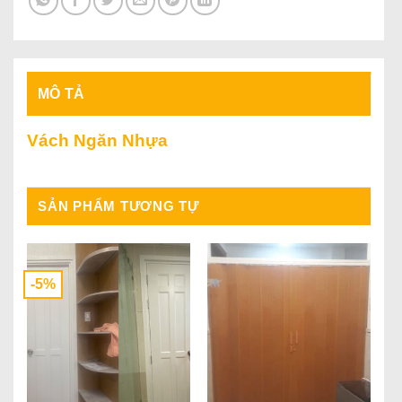
MÔ TẢ
Vách Ngăn Nhựa
SẢN PHẨM TƯƠNG TỰ
-5%