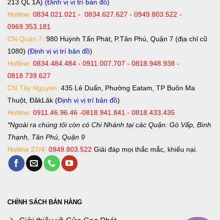
213 QL 1A)
(Định vị vị trí bản đồ)
Hotline:
0834.021.021 - 0834.627.627 - 0949.803.522 -
0969.353.181
CN Quận 7:
980 Huỳnh Tấn Phát, P.Tân Phú, Quận 7 (địa chỉ cũ
1080)
(Định vị vị trí bản đồ
)
Hotline:
0834.484.484 - 0911.007.707 - 0818.948.938 -
0818.739.627
CN Tây Nguyên:
435 Lê Duẩn, Phường Eatam, TP Buôn Ma
Thuột, ĐăkLăk (
Định vị vị trí bản đồ
)
Hotline:
0911.46.96.46 -0818.941.841 - 0818.433.435
*Ngoài ra chúng tôi còn có Chi Nhánh tại các Quận: Gò Vấp, Bình
Thạnh, Tân Phú, Quận 9
Hotline 27/4:
0949.803.522
Giải đáp mọi thắc mắc, khiếu nại.
CHÍNH SÁCH BÁN HÀNG