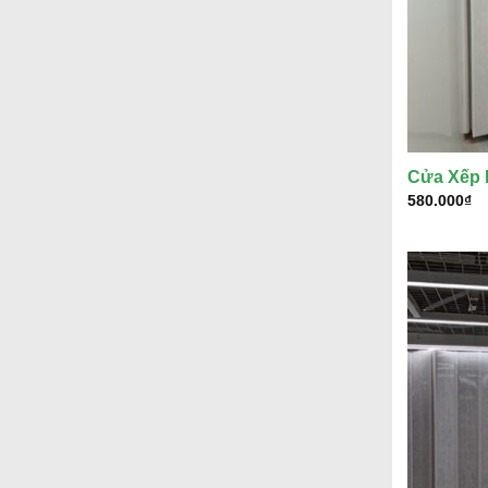
Cửa Xếp 
580.000
₫