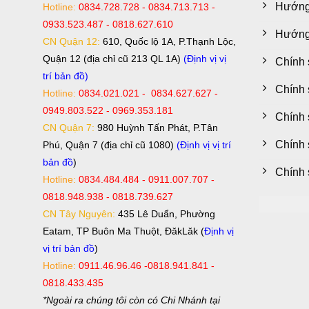
Hướng
Hotline:
0834.728.728 - 0834.713.713 -
0933.523.487 - 0818.627.610
Hướng 
CN Quận 12:
610, Quốc lộ 1A, P.Thạnh Lộc,
Quận 12 (địa chỉ cũ 213 QL 1A)
(Định vị vị
Chính 
trí bản đồ)
Chính 
Hotline:
0834.021.021 - 0834.627.627 -
0949.803.522 - 0969.353.181
Chính 
CN Quận 7:
980 Huỳnh Tấn Phát, P.Tân
Chính 
Phú, Quận 7 (địa chỉ cũ 1080)
(Định vị vị trí
bản đồ
)
Chính 
Hotline:
0834.484.484 - 0911.007.707 -
0818.948.938 - 0818.739.627
CN Tây Nguyên:
435 Lê Duẩn, Phường
Eatam, TP Buôn Ma Thuột, ĐăkLăk (
Định vị
vị trí bản đồ
)
Hotline:
0911.46.96.46 -0818.941.841 -
0818.433.435
*Ngoài ra chúng tôi còn có Chi Nhánh tại