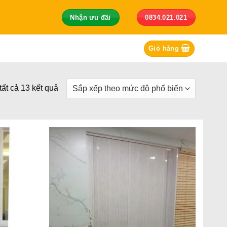
Nhận ưu đãi
0834.021.021
Giỏ hàng
Đã
 tất cả 13 kết quả
sắp
xếp
theo
mức
độ
phổ
biến