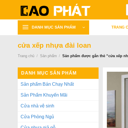
Bỏ
T
qua
k
nội
dung
DANH MỤC SẢN PHẨM
TRANG 
cửa xếp nhựa đài loan
Trang chủ
/
Sản phẩm
/
Sản phẩm được gắn thẻ “cửa xếp nh
DANH MỤC SẢN PHẨM
Sản phẩm Bán Chạy Nhất
Sản Phẩm Khuyến Mãi
Cửa nhà vệ sinh
Cửa Phòng Ngủ
Cửa nhựa giả gỗ