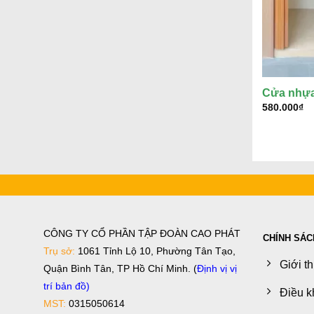
Cửa nhựa
580.000
₫
CÔNG TY CỔ PHẦN TẬP ĐOÀN CAO PHÁT
CHÍNH SÁC
Trụ sở:
1061 Tỉnh Lộ 10, Phường Tân Tạo,
Giới t
Quận Bình Tân, TP Hồ Chí Minh. (
Định vị vị
trí bản đồ
)
Điều k
MST:
0315050614