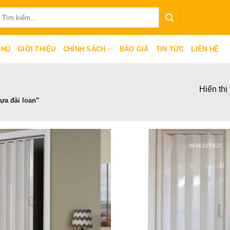
ìm
iếm:
CHỦ
GIỚI THIỆU
CHÍNH SÁCH
BÁO GIÁ
TIN TỨC
LIÊN HỆ
Hiển thị
ựa đài loan”