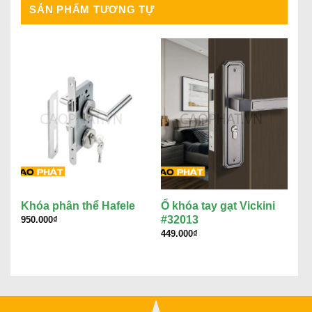
SẢN PHẨM TƯƠNG TỰ
Khóa phân thể Hafele
Ổ khóa tay gạt Vickini
Ta
#32013
950.000
₫
57
449.000
₫