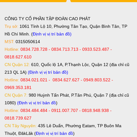
CÔNG TY CỔ PHẦN TẬP ĐOÀN CAO PHÁT
Trụ sở:
1061 Tỉnh Lộ 10, Phường Tân Tạo, Quận Bình Tân, TP
Hồ Chí Minh. (
Định vị vị trí bản đồ
)
MST:
0315050614
Hotline:
0834.728.728 - 0834.713.713 - 0933.523.487 -
0818.627.610
CN Quận 12:
610, Quốc lộ 1A, P.Thạnh Lộc, Quận 12 (địa chỉ cũ
213 QL 1A)
(Định vị vị trí bản đồ)
Hotline:
0834.021.021 - 0834.627.627 - 0949.803.522 -
0969.353.181
CN Quận 7:
980 Huỳnh Tấn Phát, P.Tân Phú, Quận 7 (địa chỉ cũ
1080)
(Định vị vị trí bản đồ
)
Hotline:
0834.484.484 - 0911.007.707 - 0818.948.938 -
0818.739.627
CN Tây Nguyên:
435 Lê Duẩn, Phường Eatam, TP Buôn Ma
Thuột, ĐăkLăk (
Định vị vị trí bản đồ
)