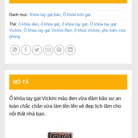
Danh mục:
Khóa tay gạt bản
,
Ổ khóa tròn gạt
Thẻ:
ổ khóa đen
,
ổ khóa gạt
,
ổ khóa tay gạt
,
Ô khóa tay gạt
Vickini
,
Ô khóa tay gạt Vickini Đen
,
ổ khóa Vickini
,
phụ kiện cửa
phòng
MÔ TẢ
Ổ khóa tay gạt Vickini màu đen vừa đảm bảo sự an
toàn chắc chắn vừa làm tôn lên vẻ đẹp lịch lãm cho
nội thất nhà bạn.