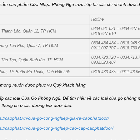
a sắm sản phẩm
Cửa Nhựa Phòng Ngủ
trực tiếp tại các chi nhánh dưới 
Hotline
0834.021.021 – 0834.627.
 Thạnh Lộc, Quận 12, TP HCM
0818.627.610
0834.484.484 – 0818.948.
ường Tân Phú, Quận 7, TP HCM
0911.007.707 – 0818.739.
0834.728.728 – 0834.713.
g Tân Tạo, Quận Bình tân, TP HCM
0932.523.487
tam, TP Buôn Ma Thuột, Tỉnh Đăk Lăk
0818.433.435 – 0911.46.9
à mong muốn được phục vụ Quý khách hàng.
p các loại
Cửa Gỗ Phòng Ngủ.
Để tìm hiểu về các loại cửa gỗ phòng n
thông tin ở các đường link dưới đâu:
s://caophat.vn/cua-go-cong-nghiep-gia-re-caophatdoor/
ps://caophat.vn/cua-go-cong-nghiep-cao-cap-caophatdoor/