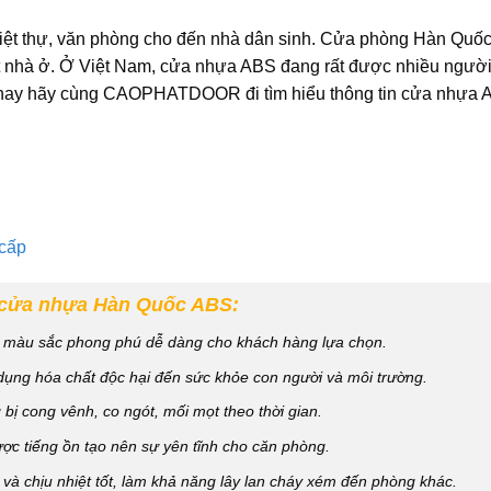
biệt thự, văn phòng cho đến nhà dân sinh. Cửa phòng Hàn Quố
ất nhà ở. Ở Việt Nam, cửa nhựa ABS đang rất được nhiều người 
m nay hãy cùng CAOPHATDOOR đi tìm hiểu thông tin cửa nhựa
cấp
cửa nhựa Hàn Quốc ABS:
à màu sắc phong phú dễ dàng cho khách hàng lựa chọn.
ụng hóa chất độc hại đến sức khỏe con người và môi trường.
bị cong vênh, co ngót, mối mọt theo thời gian.
ợc tiếng ồn tạo nên sự yên tĩnh cho căn phòng.
và chịu nhiệt tốt, làm khả năng lây lan cháy xém đến phòng khác.