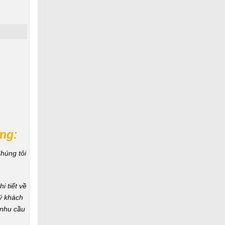
ng:
hú
ng tôi
i tiết về
ý khách
 nhu cầu