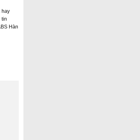
c hay
tin
 ABS Hàn