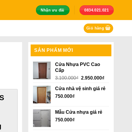
Nhận ưu đãi
0834.021.021
Giỏ hàng
SẢN PHẨM MỚI
Cửa Nhựa PVC Cao
Cấp
Giá
Giá
3.100.000
₫
2.950.000
₫
gốc
hiện
Cửa nhà vệ sinh giá rẻ
là:
tại
BS
750.000
₫
3.100.000₫.
là:
2.950.000₫.
Mẫu Cửa nhựa giá rẻ
750.000
₫
g