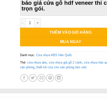
báo giá cửa gỗ hdf veneer thi 
trọn gói.
Cửa nhựa giả gỗ 2 cánh số lượng
THÊM VÀO GIỎ HÀNG
MUA NGAY
Danh mục:
Cửa nhựa ABS Hàn Quốc
Thẻ:
cửa nhựa abs
,
cửa nhựa giả gỗ 2 cánh
,
cửa nhựa hàn q
văn phòng
,
thiết kế cửa cho văn phòng làm việc