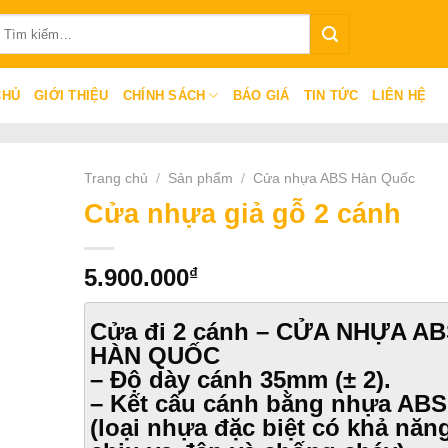
ìm
iếm:
CHỦ
GIỚI THIỆU
CHÍNH SÁCH
BÁO GIÁ
TIN TỨC
LIÊN HỆ
Trang chủ
/
Sản phẩm
/
Cửa nhựa ABS Hàn Quốc
Cửa nhựa giả gỗ 2 cánh
₫
5.900.000
Cửa đi 2 cánh – CỬA NHỰA A
HÀN QUỐC
– Độ dày cánh 35mm (± 2).
– Kết cấu cánh bằng nhựa ABS
(loại nhựa đặc biệt có khả năn