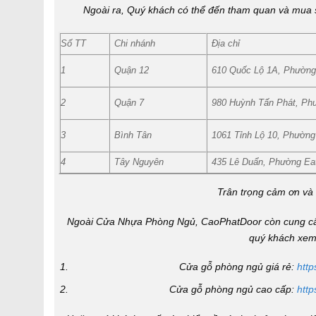
Ngoài ra, Quý khách có thể đến tham quan và mu
Số TT
Chi nhánh
Địa chỉ
1
Quận 12
610 Quốc Lộ 1A, Phường
2
Quận 7
980 Huỳnh Tấn Phát, Ph
3
Bình Tân
1061 Tỉnh Lộ 10, Phườn
4
Tây Nguyên
435 Lê Duẩn, Phường Ea
Trân trọng cảm ơn v
Ngoài
Cửa Nhựa Phòng Ngủ
, CaoPhatDoor còn cung cấ
quý khách xem 
Cửa gỗ phòng ngủ giá rẻ
:
http
Cửa gỗ phòng ngủ cao cấp
:
htt