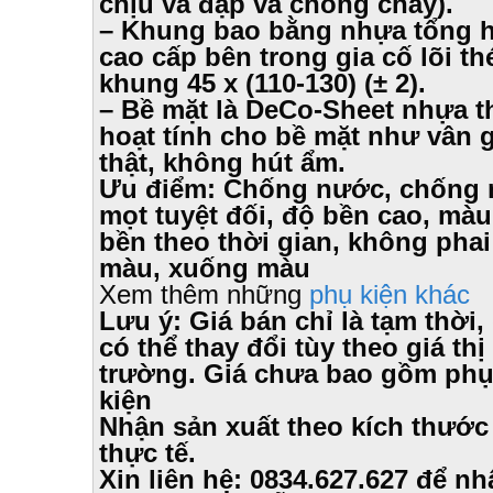
chịu va đập và chống cháy).
– Khung bao bằng nhựa tổng 
cao cấp bên trong gia cố lõi th
khung 45 x (110-130) (± 2).
– Bề mặt là DeCo-Sheet nhựa 
hoạt tính cho bề mặt như vân 
thật, không hút ẩm.
Ưu điểm: Chống nước, chống 
mọt tuyệt đối, độ bền cao, màu
bền theo thời gian, không phai
màu, xuống màu
Xem thêm những
phụ kiện khác
Lưu ý: Giá bán chỉ là tạm thời, 
có thể thay đổi tùy theo giá thị
trường. Giá chưa bao gồm ph
kiện
Nhận sản xuất theo kích thước
thực tế.
Xin liên hệ: 0834.627.627 để nh