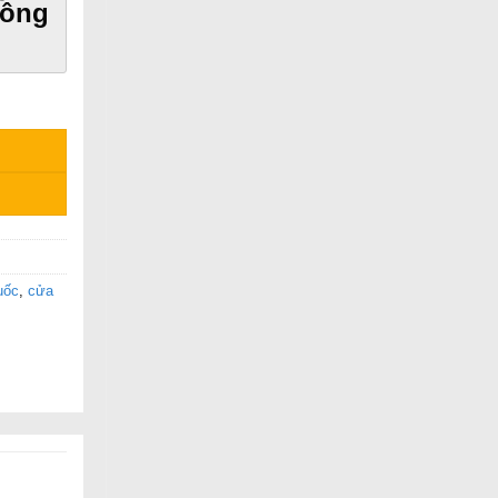
công
uốc
,
cửa