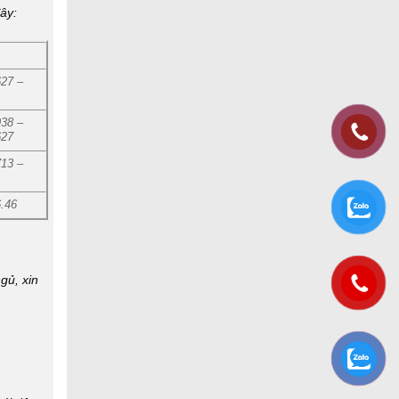
đây:
627 –
938 –
627
713 –
6.46
gủ, xin