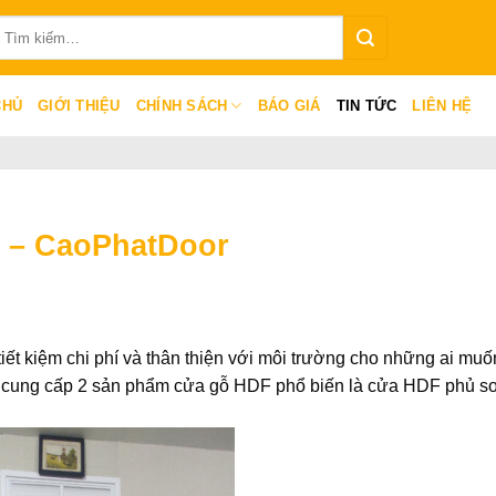
ìm
iếm:
CHỦ
GIỚI THIỆU
CHÍNH SÁCH
BÁO GIÁ
TIN TỨC
LIÊN HỆ
ẻ – CaoPhatDoor
iết kiệm chi phí và thân thiện với môi trường cho những ai muố
ng cung cấp 2 sản phẩm cửa gỗ HDF phổ biến là cửa HDF phủ s