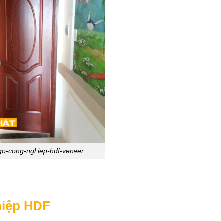
go-cong-nghiep-hdf-veneer
hiệp HDF