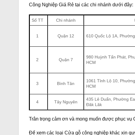
Công Nghiệp Giá Rẻ
tại các chi nhánh dưới đây:
Số TT
Chi nhánh
1
Quận 12
610 Quốc Lộ 1A, Phường
980 Huỳnh Tấn Phát, Ph
2
Quận 7
HCM
1061 Tỉnh Lộ 10, Phường
3
Bình Tân
HCM
435 Lê Duẩn, Phường Ea
4
Tây Nguyên
Đăk Lăk
Trân trọng cảm ơn và mong muốn được phục vụ 
Để xem các loại Cửa gỗ công nghiệp khác xin quý