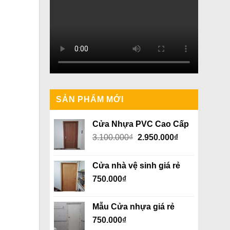
SẢN PHẨM MỚI
Cửa Nhựa PVC Cao Cấp
Giá
Giá
3.100.000
₫
2.950.000
₫
gốc
hiện
là:
tại
Cửa nhà vệ sinh giá rẻ
3.100.000₫.
là:
750.000
₫
2.950.000₫.
Mẫu Cửa nhựa giá rẻ
750.000
₫