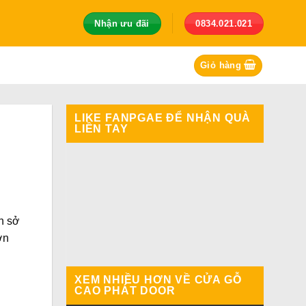
Nhận ưu đãi
0834.021.021
Giỏ hàng
LIKE FANPGAE ĐỂ NHẬN QUÀ
LIỀN TAY
n sở
ơn
XEM NHIỀU HƠN VỀ CỬA GỖ
CAO PHÁT DOOR