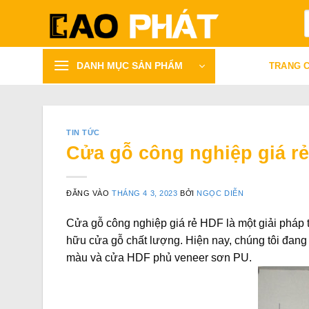
Bỏ
T
qua
k
nội
dung
DANH MỤC SẢN PHẨM
TRANG 
TIN TỨC
Cửa gỗ công nghiệp giá r
ĐĂNG VÀO
THÁNG 4 3, 2023
BỞI
NGỌC DIỄN
Cửa gỗ công nghiệp giá rẻ
HDF là một giải pháp t
hữu cửa gỗ chất lượng. Hiện nay, chúng tôi đa
màu và cửa HDF phủ veneer sơn PU.