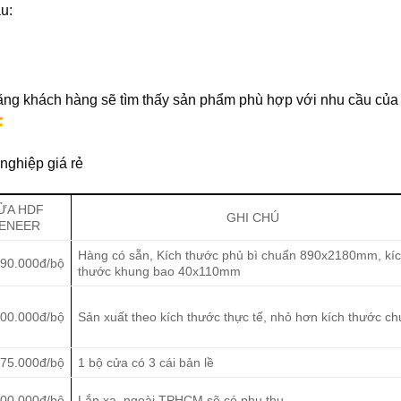
u:
 rằng khách hàng sẽ tìm thấy sản phẩm phù hợp với nhu cầu của
F
nghiệp giá rẻ
ỬA HDF
GHI CHÚ
ENEER
Hàng có sẵn, Kích thước phủ bì chuẩn 890x2180mm, kí
390.000đ/bộ
thước khung bao 40x110mm
00.000đ/bộ
Sản xuất theo kích thước thực tế, nhỏ hơn kích thước ch
75.000đ/bộ
1 bộ cửa có 3 cái bản lề
00.000đ/bộ
Lắp xa, ngoài TPHCM sẽ có phụ thu