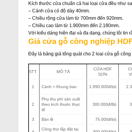
Kích thước cửa chuẩn cả hai loại cửa đều như sa
– Cánh cửa có độ dày 40mm.
– Chiều rộng cửa làm từ 700mm đến 920mm.
– Chiều cao làm từ 1.900mm đến 2.180mm.
Với kiểu dáng hiện đại và đa dạng, chúng tôi tin
Giá cửa gỗ công nghiệp HD
Đây là bảng giá tổng quát cho 2 loại cửa gỗ công 
CỬA HDF
C
STT
MÔ TẢ
SƠN
V
1
Cánh + Khung bao
1.890.000đ/bộ
2.
Phụ thu phí sản xuất
2
theo kích thước thực
300.000đ/Bộ
3
tế
3
Bản lề
75.000đ/bộ
Công thợ lắp đặt tại
4
300.000đ/bộ
3