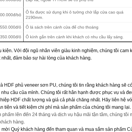
Ô fix được sử dụng khi ô tường chờ lắp cửa cao quá
00.000đ/bộ
2190mm.
550.000đ/ô
Ô lá sách trên cánh cửa để cho thoáng
350.000đ/ô
Ô kính gắn trên cánh khi khách có nhu cầu lấy sáng.
kiện. Với đội ngũ nhân viên giàu kinh nghiệm, chúng tôi cam k
 nhất, đảm bảo sự hài lòng của khách hàng.
HDF phủ veneer sơn PU, chúng tôi tin rằng khách hàng sẽ c
i nhu cầu của mình. Chúng tôi rất hân hạnh được phục vụ và đ
ệp HDF chất lượng và giá cả phải chăng nhất. Hãy liên hệ vớ
n tiện và tiết kiệm chi phí mà sản phẩm của chúng tôi mang lại.
n phẩm lên đến 24 tháng và dịch vụ hậu mãi tận tâm, chúng tôi
 khách hàng.
nh mời Quý khách hàng đến tham quan và mua sắm sản phẩm
C