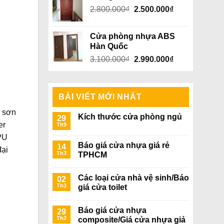
Giá
Giá
2.800.000
₫
5.000.000₫.
2.500.000
₫
là:
gốc
hiện
4.800.000₫.
là:
tại
Cửa phòng nhựa ABS
2.800.000₫.
là:
Hàn Quốc
2.500.000₫.
Giá
Giá
3.100.000
₫
2.990.000
₫
gốc
hiện
là:
tại
3.100.000₫.
là:
BÀI VIẾT MỚI NHẤT
2.990.000₫.
c sơn
Kích thước cửa phòng ngủ
29
er
Th9
PU
Báo giá cửa nhựa giá rẻ
14
đại
Th3
TPHCM
Các loại cửa nhà vệ sinh/Báo
02
Th3
giá cửa toilet
Báo giá cửa nhựa
29
Th2
composite/Giá cửa nhựa giả