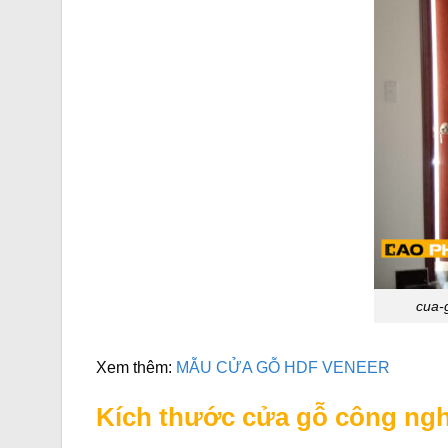
cua-
Xem thêm:
MẪU CỬA GỖ HDF VENEER
Kích thước cửa gỗ công ng