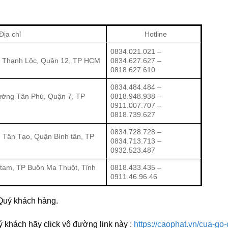
Địa chỉ
Hotline
0834.021.021 –
 Thạnh Lộc, Quận 12, TP HCM
0834.627.627 –
0818.627.610
0834.484.484 –
ường Tân Phú, Quận 7, TP
0818.948.938 –
0911.007.707 –
0818.739.627
0834.728.728 –
 Tân Tạo, Quận Bình tân, TP
0834.713.713 –
0932.523.487
tam, TP Buôn Ma Thuột, Tỉnh
0818.433.435 –
0911.46.96.46
Quý khách hàng.
 khách hãy click vô đường link này :
https://caophat.vn/cua-go