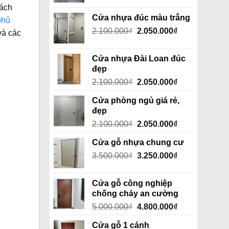
hách
Cửa nhựa đúc màu trắng
phủ
Giá
Giá
2.100.000
₫
2.050.000
₫
và các
gốc
hiện
là:
tại
Cửa nhựa Đài Loan đúc
2.100.000₫.
là:
đẹp
2.050.000₫.
Giá
Giá
2.100.000
₫
2.050.000
₫
gốc
hiện
Cửa phòng ngủ giá rẻ,
là:
tại
đẹp
2.100.000₫.
là:
Giá
Giá
2.100.000
₫
2.050.000
₫
2.050.000₫.
gốc
hiện
Cửa gỗ nhựa chung cư
là:
tại
Giá
Giá
3.500.000
₫
2.100.000₫.
3.250.000
₫
là:
gốc
hiện
2.050.000₫.
là:
tại
Cửa gỗ công nghiệp
3.500.000₫.
là:
chống cháy an cường
3.250.000₫.
Giá
Giá
5.000.000
₫
4.800.000
₫
gốc
hiện
Cửa gỗ 1 cánh
là:
tại