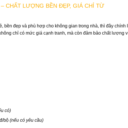
 – CHẤT LƯỢNG BỀN ĐẸP, GIÁ CHỈ TỪ
ẻ
, bền đẹp và phù hợp cho không gian trong nhà, thì đây chính 
không chỉ có mức giá cạnh tranh, mà còn đảm bảo chất lượng vư
ếu có)
đ/bộ
(nếu có yêu cầu)