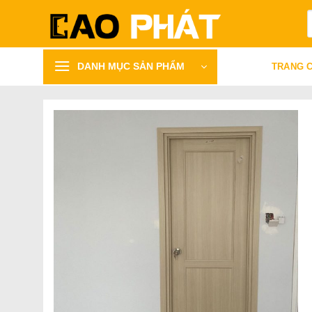
Bỏ
T
qua
k
nội
dung
DANH MỤC SẢN PHẨM
TRANG 