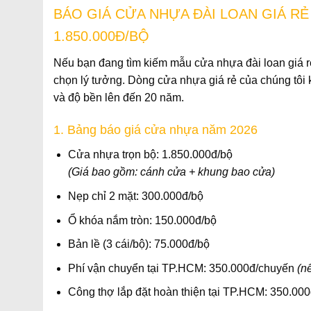
BÁO GIÁ CỬA NHỰA ĐÀI LOAN GIÁ RẺ
1.850.000Đ/BỘ
Nếu bạn đang tìm kiếm
mẫu cửa nhựa đài loan giá r
chọn lý tưởng. Dòng
cửa nhựa giá rẻ
của chúng tôi 
và độ bền lên đến
20 năm
.
1. Bảng báo giá cửa nhựa năm 2026
Cửa nhựa trọn bộ:
1.850.000đ/bộ
(Giá bao gồm: cánh cửa + khung bao cửa)
Nẹp chỉ 2 mặt:
300.000đ/bộ
Ổ khóa nắm tròn:
150.000đ/bộ
Bản lề (3 cái/bộ):
75.000đ/bộ
Phí vận chuyển tại TP.HCM:
350.000đ/chuyến
(n
Công thợ lắp đặt hoàn thiện tại TP.HCM:
350.000