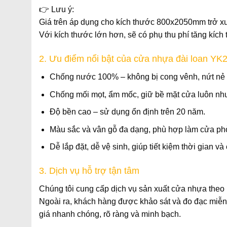
👉
Lưu ý:
Giá trên áp dụng cho kích thước
800x2050mm trở x
Với kích thước lớn hơn, sẽ có
phụ thu phí tăng kích
2. Ưu điểm nổi bật của cửa nhựa đài loan YK2
Chống nước 100%
– không bị cong vênh, nứt nẻ 
Chống mối mọt, ẩm mốc
, giữ bề mặt cửa luôn nh
Độ bền cao
– sử dụng ổn định trên
20 năm
.
Màu sắc và vân gỗ đa dạng
, phù hợp làm
cửa ph
Dễ lắp đặt, dễ vệ sinh
, giúp tiết kiệm thời gian và 
3. Dịch vụ hỗ trợ tận tâm
Chúng tôi cung cấp dịch vụ
sản xuất cửa nhựa theo 
Ngoài ra, khách hàng được
khảo sát và đo đạc miễn
giá nhanh chóng, rõ ràng và minh bạch
.