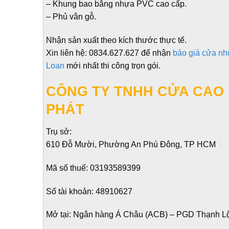
– Khung bao bằng nhựa PVC cao cấp.
– Phủ vân gỗ.
Nhận sản xuất theo kích thước thực tế.
Xin liên hệ: 0834.627.627 để nhận
báo giá cửa nh
Loan
mới nhất thi công trọn gói.
CÔNG TY TNHH CỬA CAO
PHÁT
Trụ sở:
610 Đỗ Mười, Phường An Phú Đông, TP HCM
Mã số thuế:
03193589399
Số tài khoản:
48910627
Mở tại:
Ngân hàng Á Châu (ACB) – PGD Thạnh L