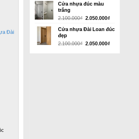
Cửa nhựa đúc màu
trắng
Giá
Giá
2.100.000
₫
2.050.000
₫
gốc
hiện
Cửa nhựa Đài Loan đúc
là:
tại
ựa Đài
đẹp
2.100.000₫.
là:
Giá
Giá
2.100.000
₫
2.050.000
₫
2.050.000₫.
gốc
hiện
là:
tại
2.100.000₫.
là:
2.050.000₫.
ộc