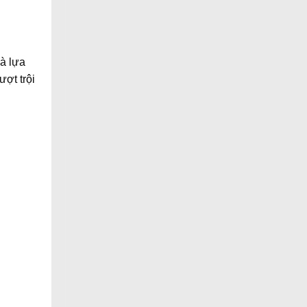
là lựa
ợt trội