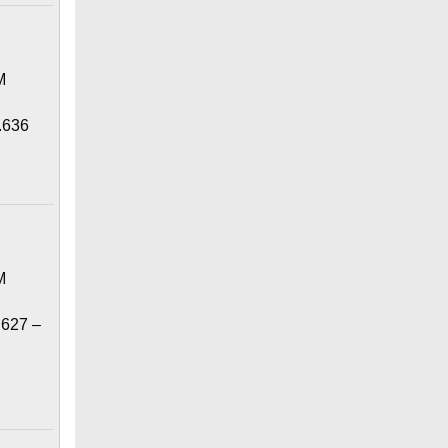
M
.636
M
.627 –