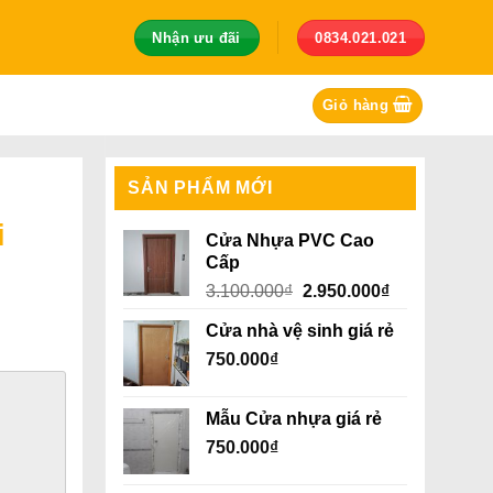
Nhận ưu đãi
0834.021.021
Giỏ hàng
SẢN PHẨM MỚI
i
Cửa Nhựa PVC Cao
Cấp
Giá
Giá
3.100.000
₫
2.950.000
₫
gốc
hiện
Cửa nhà vệ sinh giá rẻ
là:
tại
750.000
₫
3.100.000₫.
là:
2.950.000₫.
Mẫu Cửa nhựa giá rẻ
750.000
₫