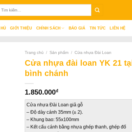
ìm
iếm:
CHỦ
GIỚI THIỆU
CHÍNH SÁCH
BÁO GIÁ
TIN TỨC
LIÊN HỆ
Trang chủ
/
Sản phẩm
/
Cửa nhựa Đài Loan
Cửa nhựa đài loan YK 21 tạ
bình chánh
₫
1.850.000
Cửa nhựa Đài Loan giả gỗ
– Độ dày cánh 35mm (± 2).
– Khung bao: 55x100mm
– Kết cấu cánh bằng nhựa ghép thanh, ghép đố