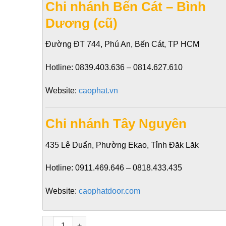
Chi nhánh Bến Cát – Bình
Dương (cũ)
Đường ĐT 744, Phú An, Bến Cát, TP HCM
Hotline:
0839.403.636 – 0814.627.610
Website:
caophat.vn
Chi nhánh Tây Nguyên
435 Lê Duẩn, Phường Ekao, Tỉnh Đăk Lăk
Hotline:
0911.469.646 – 0818.433.435
Website:
caophatdoor.com
Cửa nhựa đài loan YK 21 tại bình chánh số lượng