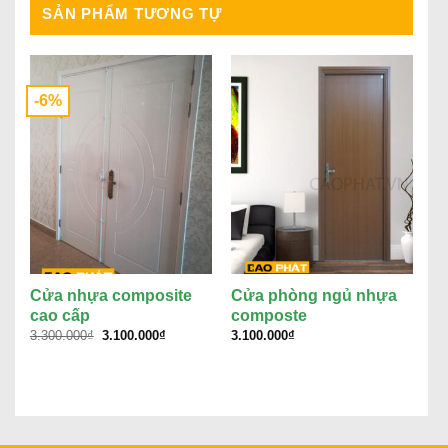
SẢN PHẨM TƯƠNG TỰ
-6%
-
Cửa nhựa composite
Cửa phòng ngủ nhựa
M
cao cấp
composte
N
Giá
Giá
3.300.000
₫
3.100.000
₫
3.100.000
₫
3.
gốc
hiện
là:
tại
3.300.000₫.
là:
3.100.000₫.