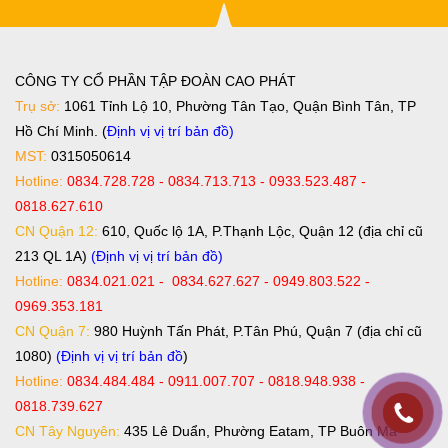
CÔNG TY CỔ PHẦN TẬP ĐOÀN CAO PHÁT
Trụ sở:
1061 Tỉnh Lộ 10, Phường Tân Tạo, Quận Bình Tân, TP
Hồ Chí Minh. (
Định vị vị trí bản đồ
)
MST:
0315050614
Hotline:
0834.728.728 - 0834.713.713 - 0933.523.487 -
0818.627.610
CN Quận 12:
610, Quốc lộ 1A, P.Thạnh Lộc, Quận 12 (địa chỉ cũ
213 QL 1A)
(Định vị vị trí bản đồ)
Hotline:
0834.021.021 - 0834.627.627 - 0949.803.522 -
0969.353.181
CN Quận 7:
980 Huỳnh Tấn Phát, P.Tân Phú, Quận 7 (địa chỉ cũ
1080)
(Định vị vị trí bản đồ
)
Hotline:
0834.484.484 - 0911.007.707 - 0818.948.938 -
0818.739.627
CN Tây Nguyên:
435 Lê Duẩn, Phường Eatam, TP Buôn Ma