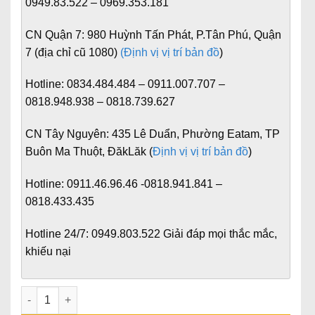
0949.83.522 – 0969.353.181
CN Quận 7:
980 Huỳnh Tấn Phát, P.Tân Phú, Quận
7 (địa chỉ cũ 1080)
(Định vị vị trí bản đồ
)
Hotline:
0834.484.484 – 0911.007.707 –
0818.948.938 – 0818.739.627
CN Tây Nguyên:
435 Lê Duẩn, Phường Eatam, TP
Buôn Ma Thuột, ĐăkLăk (
Định vị vị trí bản đồ
)
Hotline:
0911.46.96.46 -0818.941.841 –
0818.433.435
Hotline 24/7:
0949.803.522
Giải đáp mọi thắc mắc,
khiếu nại
Mẫu Cửa Nhựa Composite mới nhất 2023 số lượng