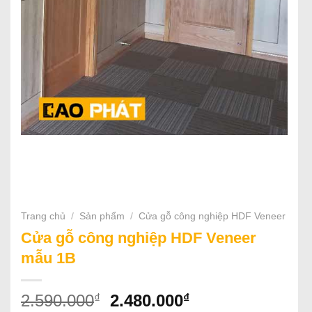
Trang chủ
/
Sản phẩm
/
Cửa gỗ công nghiệp HDF Veneer
Cửa gỗ công nghiệp HDF Veneer
mẫu 1B
Giá
Giá
₫
₫
2.590.000
2.480.000