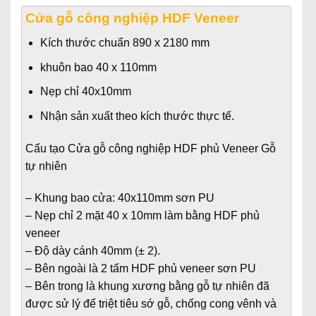
gốc
hiện
Cửa gỗ công nghiệp HDF Veneer
là:
tại
2.590.000₫.
là:
Kích thước chuẩn 890 x 2180 mm
2.480.000₫.
khuôn bao 40 x 110mm
Nẹp chỉ 40x10mm
Nhận sản xuất theo kích thước thực tế.
Cấu tạo Cửa gỗ công nghiệp HDF phủ Veneer Gỗ
tự nhiên
– Khung bao cửa: 40x110mm sơn PU
– Nẹp chỉ 2 mặt 40 x 10mm làm bằng HDF phủ
veneer
– Độ dày cánh 40mm (± 2).
– Bên ngoài là 2 tấm HDF phủ veneer sơn PU
– Bên trong là khung xương bằng gỗ tự nhiên đã
được sử lý để triệt tiêu sớ gỗ, chống cong vênh và