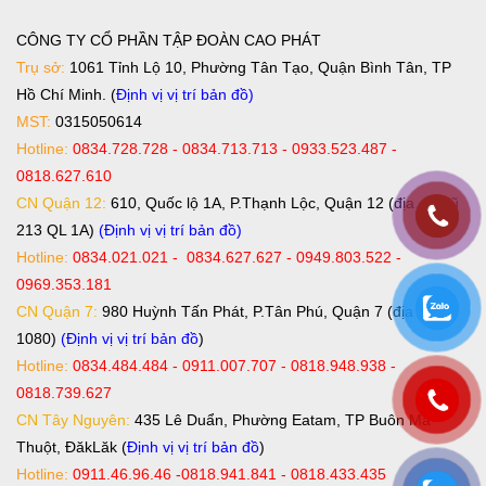
CÔNG TY CỔ PHẦN TẬP ĐOÀN CAO PHÁT
Trụ sở:
1061 Tỉnh Lộ 10, Phường Tân Tạo, Quận Bình Tân, TP
Hồ Chí Minh. (
Định vị vị trí bản đồ
)
MST:
0315050614
Hotline:
0834.728.728 - 0834.713.713 - 0933.523.487 -
0818.627.610
CN Quận 12:
610, Quốc lộ 1A, P.Thạnh Lộc, Quận 12 (địa chỉ cũ
213 QL 1A)
(Định vị vị trí bản đồ)
Hotline:
0834.021.021 - 0834.627.627 - 0949.803.522 -
0969.353.181
CN Quận 7:
980 Huỳnh Tấn Phát, P.Tân Phú, Quận 7 (địa chỉ cũ
1080)
(Định vị vị trí bản đồ
)
Hotline:
0834.484.484 - 0911.007.707 - 0818.948.938 -
0818.739.627
CN Tây Nguyên:
435 Lê Duẩn, Phường Eatam, TP Buôn Ma
Thuột, ĐăkLăk (
Định vị vị trí bản đồ
)
Hotline:
0911.46.96.46 -0818.941.841 - 0818.433.435