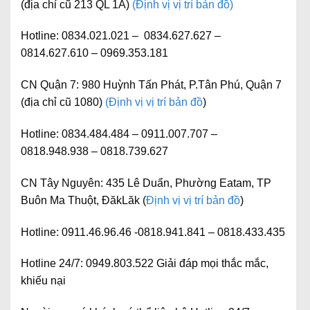
(địa chỉ cũ 213 QL 1A)
(Định vị vị trí bản đồ)
Hotline:
0834.021.021 – 0834.627.627 –
0814.627.610 – 0969.353.181
CN Quận 7:
980 Huỳnh Tấn Phát, P.Tân Phú, Quận 7
(địa chỉ cũ 1080)
(Định vị vị trí bản đồ
)
Hotline:
0834.484.484 – 0911.007.707 –
0818.948.938 – 0818.739.627
CN Tây Nguyên:
435 Lê Duẩn, Phường Eatam, TP
Buôn Ma Thuột, ĐăkLăk (
Định vị vị trí bản đồ
)
Hotline:
0911.46.96.46 -0818.941.841 – 0818.433.435
Hotline 24/7:
0949.803.522
Giải đáp mọi thắc mắc,
khiếu nại