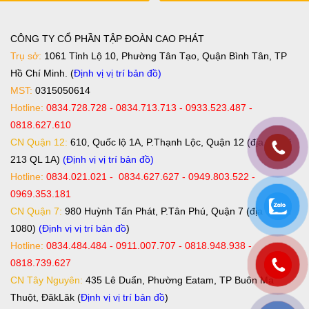
CÔNG TY CỔ PHẦN TẬP ĐOÀN CAO PHÁT
Trụ sở:
1061 Tỉnh Lộ 10, Phường Tân Tạo, Quận Bình Tân, TP
Hồ Chí Minh. (
Định vị vị trí bản đồ
)
MST:
0315050614
Hotline:
0834.728.728 - 0834.713.713 - 0933.523.487 -
0818.627.610
CN Quận 12:
610, Quốc lộ 1A, P.Thạnh Lộc, Quận 12 (địa chỉ cũ
213 QL 1A)
(Định vị vị trí bản đồ)
Hotline:
0834.021.021 - 0834.627.627 - 0949.803.522 -
0969.353.181
CN Quận 7:
980 Huỳnh Tấn Phát, P.Tân Phú, Quận 7 (địa chỉ cũ
1080)
(Định vị vị trí bản đồ
)
Hotline:
0834.484.484 - 0911.007.707 - 0818.948.938 -
0818.739.627
CN Tây Nguyên:
435 Lê Duẩn, Phường Eatam, TP Buôn Ma
Thuột, ĐăkLăk (
Định vị vị trí bản đồ
)