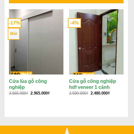
-17%
-4%
Mới
Cửa lùa gỗ công
Cửa gỗ công nghiệp
C
nghiệp
hdf veneer 1 cánh
c
Giá
Giá
Giá
Giá
3.565.000
₫
2.965.000
₫
2.590.000
₫
2.480.000
₫
3.
gốc
hiện
gốc
hiện
là:
tại
là:
tại
3.565.000₫.
là:
2.590.000₫.
là:
2.965.000₫.
2.480.000₫.