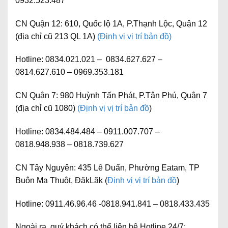
0932.523.487
CN Quận 12:
610, Quốc lộ 1A, P.Thạnh Lộc, Quận 12
(địa chỉ cũ 213 QL 1A)
(Định vị vị trí bản đồ)
Hotline:
0834.021.021 – 0834.627.627 –
0814.627.610 – 0969.353.181
CN Quận 7:
980 Huỳnh Tấn Phát, P.Tân Phú, Quận 7
(địa chỉ cũ 1080)
(Định vị vị trí bản đồ
)
Hotline:
0834.484.484 – 0911.007.707 –
0818.948.938 – 0818.739.627
CN Tây Nguyên:
435 Lê Duẩn, Phường Eatam, TP
Buôn Ma Thuột, ĐăkLăk (
Định vị vị trí bản đồ
)
Hotline:
0911.46.96.46 -0818.941.841 – 0818.433.435
Ngoài ra, quý khách có thể liên hệ
Hotline 24/7: