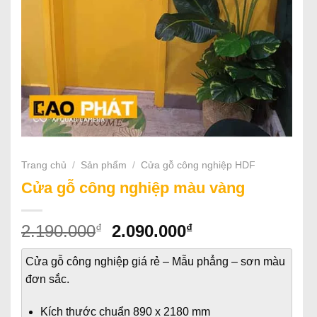
Trang chủ
/
Sản phẩm
/
Cửa gỗ công nghiệp HDF
Cửa gỗ công nghiệp màu vàng
Giá
Giá
₫
₫
2.190.000
2.090.000
gốc
hiện
là:
tại
Cửa gỗ công nghiệp giá rẻ – Mẫu phẳng – sơn màu
2.190.000₫.
là:
đơn sắc.
2.090.000₫.
Kích thước chuẩn 890 x 2180 mm