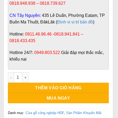
0818.948.938 – 0818.739.627
CN Tây Nguyên:
435 Lê Duẩn, Phường Eatam, TP
Buôn Ma Thuột, ĐăkLăk (
Định vị vị trí bản đồ
)
Hotline:
0911.46.96.46 -0818.941.841 –
0818.433.435
Hotline 24/7:
0949.803.522
Giải đáp mọi thắc mắc,
khiếu nại
Cửa gỗ công nghiệp màu vàng số lượng
THÊM VÀO GIỎ HÀNG
MUA NGAY
Danh mục:
Cửa gỗ công nghiệp HDF
,
Sản Phẩm Khuyến Mãi