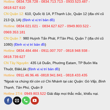
Hotline:
0834.728.728 - 0834.713.713 - 0933.523.487 -
0818.627.610
CN Quận 12:
610, Quốc lộ 1A, P.Thạnh Lộc, Quận 12 (địa chỉ cũ
213 QL 1A)
(Định vị vị trí bản đồ)
Hotline:
0834.021.021 - 0834.627.627 - 0949.803.522 -
0969.353.181
CN Quận 7:
980 Huỳnh Tấn Phát, P.Tân Phú, Quận 7 (địa chỉ cũ
1080)
(Định vị vị trí bản đồ
)
Hotline:
0834.484.484 - 0911.007.707 - 0818.948.938 -
0818.739.627
CN Tây Nguyên:
435 Lê Duẩn, Phường Eatam, TP Buôn Ma
Thuột, ĐăkLăk (
Định vị vị trí bản đồ
)
Hotline:
0911.46.96.46 -0818.941.841 - 0818.433.435
*Ngoài ra chúng tôi còn có Chi Nhánh tại các Quận: Gò Vấp, Bình
Thạnh, Tân Phú, Quận 9
Hotline 27/4:
0949.803.522
Giải đáp mọi thắc mắc, khiếu nại.