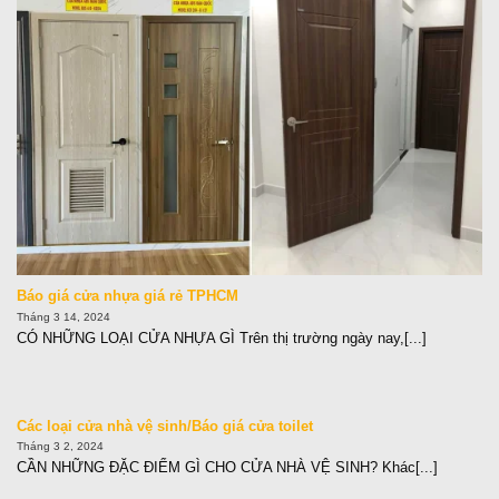
Báo giá cửa nhựa giá rẻ TPHCM
Tháng 3 14, 2024
CÓ NHỮNG LOẠI CỬA NHỰA GÌ Trên thị trường ngày nay,[...]
Các loại cửa nhà vệ sinh/Báo giá cửa toilet
Tháng 3 2, 2024
CẦN NHỮNG ĐẶC ĐIỂM GÌ CHO CỬA NHÀ VỆ SINH? Khác[...]