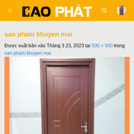
Bỏ
qua
nội
dung
san pham khuyen mai
Được xuất bản vào
Tháng 3 23, 2023
tại
500 × 500
trong
san pham khuyen mai