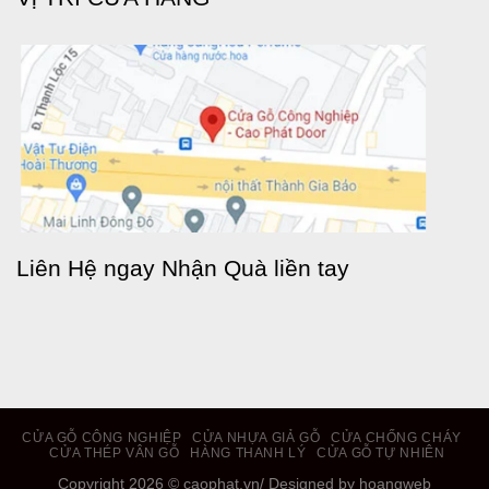
Liên Hệ ngay Nhận Quà liền tay
CỬA GỖ CÔNG NGHIỆP
CỬA NHỰA GIẢ GỖ
CỬA CHỐNG CHÁY
CỬA THÉP VÂN GỖ
HÀNG THANH LÝ
CỬA GỖ TỰ NHIÊN
Copyright 2026 ©
caophat.vn
/ Designed by hoangweb