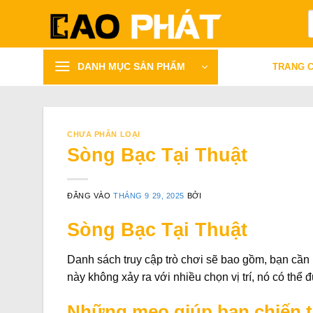
Bỏ
T
qua
k
nội
dung
DANH MỤC SẢN PHẨM
TRANG 
CHƯA PHÂN LOẠI
Sòng Bạc Tại Thuật
ĐĂNG VÀO
THÁNG 9 29, 2025
BỞI
Sòng Bạc Tại Thuật
Danh sách truy cập trò chơi sẽ bao gồm, bạn cần 
này không xảy ra với nhiều chọn vị trí, nó có thể 
Những mẹo giúp bạn chiến t