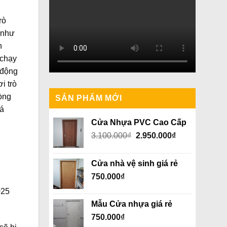
rò
ý như
n
 chạy
 động
i trò
sòng
SẢN PHẨM MỚI
cá
Cửa Nhựa PVC Cao Cấp
Giá
Giá
3.100.000
₫
2.950.000
₫
gốc
hiện
là:
tại
Cửa nhà vệ sinh giá rẻ
3.100.000₫.
là:
750.000
₫
2.950.000₫.
025
Mẫu Cửa nhựa giá rẻ
750.000
₫