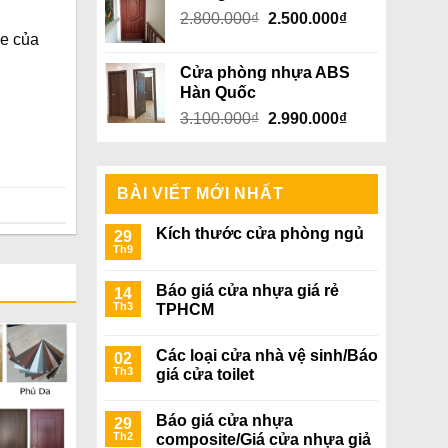
Giá
Giá
2.800.000
₫
5.000.000₫.
2.500.000
₫
là:
gốc
hiện
4.800.000₫.
he của
là:
tại
Cửa phòng nhựa ABS
2.800.000₫.
là:
Hàn Quốc
2.500.000₫.
Giá
Giá
3.100.000
₫
2.990.000
₫
gốc
hiện
là:
tại
3.100.000₫.
là:
BÀI VIẾT MỚI NHẤT
2.990.000₫.
Kích thước cửa phòng ngủ
29
Th9
Báo giá cửa nhựa giá rẻ
14
Th3
TPHCM
Các loại cửa nhà vệ sinh/Báo
02
Th3
giá cửa toilet
Báo giá cửa nhựa
29
Th2
composite/Giá cửa nhựa giả