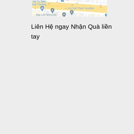
Liên Hệ ngay Nhận Quà liền
tay