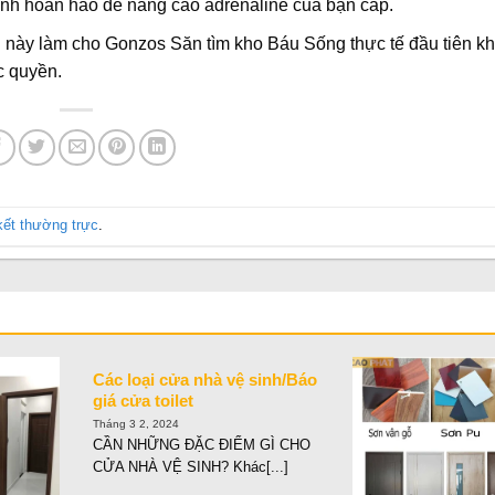
ảnh hoàn hảo để nâng cao adrenaline của bạn cấp.
 này làm cho Gonzos Săn tìm kho Báu Sống thực tế đầu tiên k
c quyền.
 kết thường trực
.
Các loại cửa nhà vệ sinh/Báo
giá cửa toilet
Tháng 3 2, 2024
CẦN NHỮNG ĐẶC ĐIỂM GÌ CHO
CỬA NHÀ VỆ SINH? Khác[...]