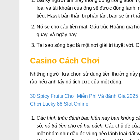
Bất kỳ người tìm thấy thông đồng trong suốt mộ
loại và tài khoản của ông sẽ được đông lạnh, 
tiêu.
Hawk bản thân bị phân tán, bạn sẽ tìm th
Nó sẽ cho cậu tiền mặt, Gấu trúc Hoàng gia hỗ
quay, và ngày nay.
Tại sao sòng bạc là một nơi giải trí tuyệt vời.
Ch
Casino Cách Chơi
Những người lựa chọn sử dụng tiền thưởng này ph
rào nếu anh lấy nó tích cực của một dòng.
30 Spicy Fruits Chơi Miễn Phí Và đánh Giá 2025
Chơi Lucky 88 Slot Online
Các hình thức đánh bạc hiện nay bạn không cầ
sở, nó trả tiền cho cả hai cách.
Các chủ đề của 
một nhóm như đầu óc vùng hẻo lánh loại đất v