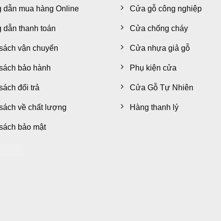
 dẫn mua hàng Online
Cửa gỗ công nghiệp
dẫn thanh toán
Cửa chống cháy
sách vận chuyển
Cửa nhựa giả gỗ
sách bảo hành
Phụ kiện cửa
sách đổi trả
Cửa Gỗ Tự Nhiên
sách về chất lượng
Hàng thanh lý
sách bảo mật