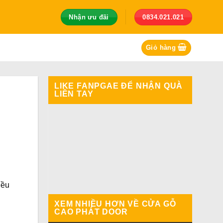
Nhận ưu đãi
0834.021.021
Giỏ hàng
LIKE FANPGAE ĐỂ NHẬN QUÀ
LIỀN TAY
iều
XEM NHIỀU HƠN VỀ CỬA GỖ
CAO PHÁT DOOR