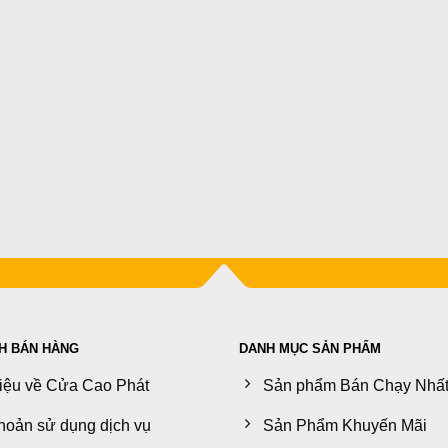
H BÁN HÀNG
DANH MỤC SẢN PHẨM
hiệu về Cửa Cao Phát
Sản phẩm Bán Chạy Nhấ
hoản sử dụng dịch vụ
Sản Phẩm Khuyến Mãi