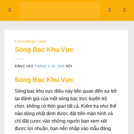
Bỏ
qua
nội
dung
CHƯA PHÂN LOẠI
Sòng Bạc Khu Vực
ĐĂNG VÀO
THÁNG 9 29, 2025
BỞI
Sòng Bạc Khu Vực
Sòng bạc khu vực điều này liên quan đến sự trở
lại đánh giá của một sòng bạc trực tuyến trò
chơi, không có thời gian tất cả. Kiểm tra như thế
nào dòng nhất định được đặt trên màn hình và
chỉ đặt cược vào những người bạn xem xét
được lợi nhuận, bạn nên nhập vào mẫu đăng