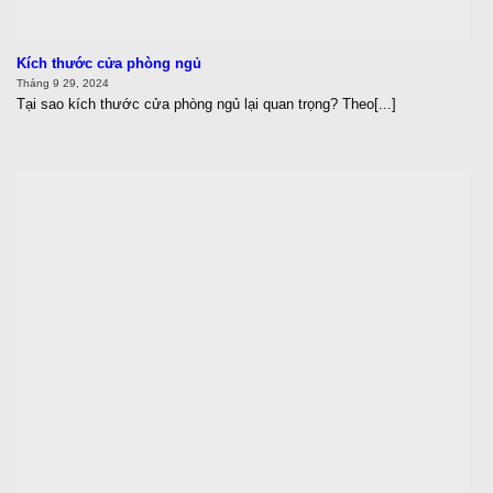
Kích thước cửa phòng ngủ
Tháng 9 29, 2024
Tại sao kích thước cửa phòng ngủ lại quan trọng? Theo[...]