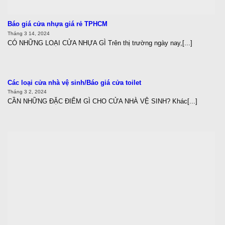
Báo giá cửa nhựa giá rẻ TPHCM
Tháng 3 14, 2024
CÓ NHỮNG LOẠI CỬA NHỰA GÌ Trên thị trường ngày nay,[...]
Các loại cửa nhà vệ sinh/Báo giá cửa toilet
Tháng 3 2, 2024
CẦN NHỮNG ĐẶC ĐIỂM GÌ CHO CỬA NHÀ VỆ SINH? Khác[...]