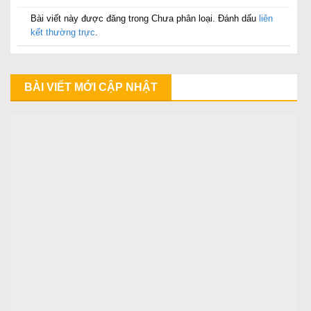
Bài viết này được đăng trong Chưa phân loại. Đánh dấu
liên
kết thường trực
.
BÀI VIẾT MỚI CẬP NHẬT