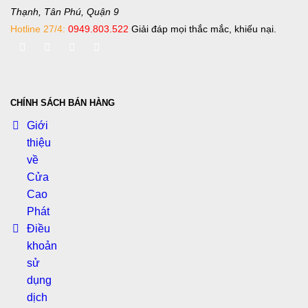
Thạnh, Tân Phú, Quận 9
Hotline 27/4:
0949.803.522
Giải đáp mọi thắc mắc, khiếu nại.
CHÍNH SÁCH BÁN HÀNG
Giới thiệu về Cửa Cao Phát
Điều khoản sử dụng dịch vụ
Hướng dẫn mua hàng Online
Hướng dẫn thanh toán
Chính sách vận chuyển
Chính sách bảo hành
Chính sách đổi trả