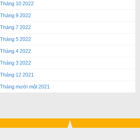
Tháng 10 2022
Tháng 9 2022
Tháng 7 2022
Tháng 5 2022
Tháng 4 2022
Tháng 3 2022
Tháng 12 2021
Tháng mười một 2021