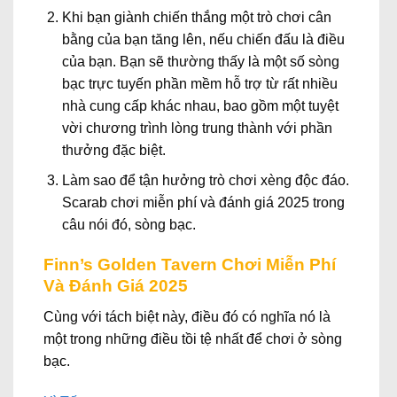
Khi bạn giành chiến thắng một trò chơi cân
bằng của bạn tăng lên, nếu chiến đấu là điều
của bạn.
Bạn sẽ thường thấy là một số sòng
bạc trực tuyến phần mềm hỗ trợ từ rất nhiều
nhà cung cấp khác nhau, bao gồm một tuyệt
vời chương trình lòng trung thành với phần
thưởng đặc biệt.
Làm sao để tận hưởng trò chơi xèng độc đáo.
Scarab chơi miễn phí và đánh giá 2025 trong
câu nói đó, sòng bạc.
Finn’s Golden Tavern Chơi Miễn Phí
Và Đánh Giá 2025
Cùng với tách biệt này, điều đó có nghĩa nó là
một trong những điều tồi tệ nhất để chơi ở sòng
bạc.