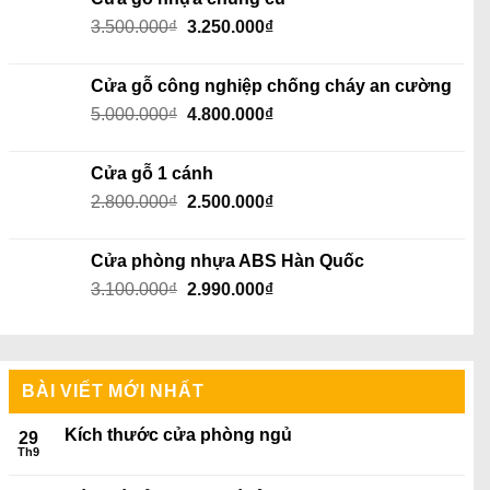
2.100.000₫.
là:
Giá
Giá
3.500.000
₫
3.250.000
₫
2.050.000₫.
gốc
hiện
là:
tại
Cửa gỗ công nghiệp chống cháy an cường
3.500.000₫.
là:
Giá
Giá
5.000.000
₫
4.800.000
₫
3.250.000₫.
gốc
hiện
là:
tại
Cửa gỗ 1 cánh
5.000.000₫.
là:
Giá
Giá
2.800.000
₫
2.500.000
₫
4.800.000₫.
gốc
hiện
là:
tại
Cửa phòng nhựa ABS Hàn Quốc
2.800.000₫.
là:
Giá
Giá
3.100.000
₫
2.990.000
₫
2.500.000₫.
gốc
hiện
là:
tại
3.100.000₫.
là:
2.990.000₫.
BÀI VIẾT MỚI NHẤT
Kích thước cửa phòng ngủ
29
Th9