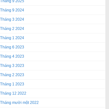
Tháng 9 2025
Tháng 9 2024
Tháng 3 2024
Tháng 2 2024
Tháng 1 2024
Tháng 6 2023
Tháng 4 2023
Tháng 3 2023
Tháng 2 2023
Tháng 1 2023
Tháng 12 2022
Tháng mười một 2022