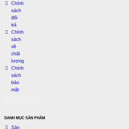
Hàng thanh lý
Vị TRÍ CỬA HÀNG
Liên Hệ ngay Nhận Quà liền tay