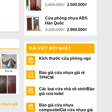
Giá
Giá
2.800.000
₫
5.000.000₫.
2.500.000
₫
là:
gốc
hiện
4.800.000₫.
là:
tại
Cửa phòng nhựa ABS
2.800.000₫.
là:
Hàn Quốc
2.500.000₫.
Giá
Giá
3.100.000
₫
2.990.000
₫
gốc
hiện
là:
tại
3.100.000₫.
là:
BÀI VIẾT MỚI NHẤT
2.990.000₫.
Kích thước cửa phòng ngủ
29
Th9
Báo giá cửa nhựa giá rẻ
14
Th3
TPHCM
Các loại cửa nhà vệ sinh/Báo
02
Th3
giá cửa toilet
a nhựa giả
Báo giá cửa nhựa
29
Th2
composite/Giá cửa nhựa giả