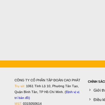
CÔNG TY CỔ PHẦN TẬP ĐOÀN CAO PHÁT
CHÍNH SÁC
Trụ sở:
1061 Tỉnh Lộ 10, Phường Tân Tạo,
Giới t
Quận Bình Tân, TP Hồ Chí Minh. (
Định vị vị
trí bản đồ
)
Điều k
MST:
0315050614