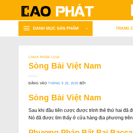
Bỏ
T
qua
k
nội
dung
DANH MỤC SẢN PHẨM
TRANG 
CHƯA PHÂN LOẠI
Sòng Bài Việt Nam
ĐĂNG VÀO
THÁNG 9 29, 2025
BỞI
Sòng Bài Việt Nam
Sau khi đầu tiên cược được trình thẻ thứ hai đã đ
Nó đã được tìm thấy ở cửa hàng địa phương trên
Phương Pháp Bất Bại Bacca