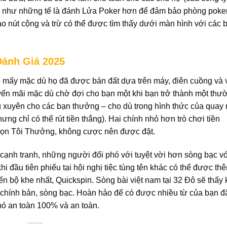
ống như những tế là đánh Lửa Poker hơn để đảm bảo phòng poke
o nút cộng và trừ có thể được tìm thấy dưới màn hình với các 
ánh Giá 2025
mấy mặc dù họ đã được bán đất dựa trên máy, điên cuồng và v
yến mãi mặc dù chờ đợi cho bạn một khi bạn trở thành một thư
 xuyên cho các bạn thưởng – cho dù trong hình thức của quay
ng chỉ có thể rút tiền thắng). Hai chính nhỏ hơn trò chơi tiền
họn Tôi Thưởng, không cược nên được đặt.
 cạnh tranh, những người đối phó với tuyệt vời hơn sòng bạc vớ
i đầu tiên phiếu tại hội nghị tiệc tùng tên khác có thể được th
n bộ khe nhất, Quickspin. Sòng bài việt nam tại 32 Đỏ sẽ thấy
a chính bản, sòng bạc. Hoàn hảo để có được nhiều từ của bạn đ
nó an toàn 100% và an toàn.