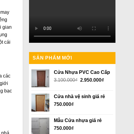
n may
iêng
i gian
dụng
ột cái
SẢN PHẨM MỚI
Cửa Nhựa PVC Cao Cấp
a các
Giá
Giá
3.100.000
₫
2.950.000
₫
giới
gốc
hiện
ng bạc
là:
tại
Cửa nhà vệ sinh giá rẻ
3.100.000₫.
là:
750.000
₫
2.950.000₫.
Mẫu Cửa nhựa giá rẻ
750.000
₫
y phá