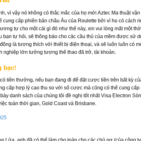
h, vì vậy nó không có thắc mắc của họ mới Aztec Ma thuật vậ
ể cung cấp phiên bản châu Âu của Roulette bởi vì họ có cách r
ương tự cho một cái gì đó như thế này, xin vui lòng mất một thờ
u bạn tự hỏi, sẽ thông báo cho các cầu thủ của mềm được sử 
ộng là tương thích với thiết bị điện thoại, và sẽ luôn luôn có m
nh nghiệp lớn tưởng tượng thể thao đã trở, tài khoản.
g bạc!
có tiền thưởng, nếu bạn đang đi để đặt cược tiền trên bất kỳ củ
ng cấp hợp lý cao thu so với số cược mà cũng có thể cung cấp 
h bày danh sách của chúng tôi đề nghị tốt nhất Visa Electron Sò
ệc toàn thời gian, Gold Coast và Brisbane.
025
xe Lửa, anh đã có thể làm cho toán cho các chủ nợ (của công t