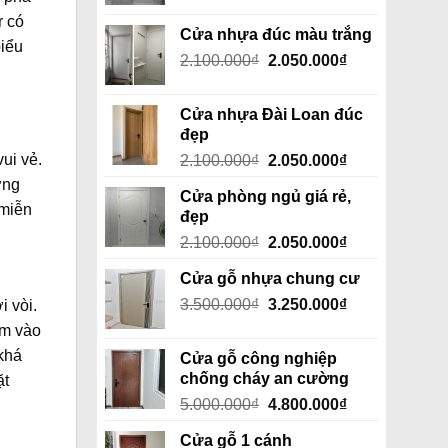
r có
Cửa nhựa đúc màu trắng
biểu
Giá
Giá
2.100.000
₫
2.050.000
₫
gốc
hiện
là:
tại
Cửa nhựa Đài Loan đúc
2.100.000₫.
là:
đẹp
2.050.000₫.
Giá
Giá
ui vẻ.
2.100.000
₫
2.050.000
₫
gốc
hiện
ờng
Cửa phòng ngủ giá rẻ,
là:
tại
 miễn
đẹp
2.100.000₫.
là:
Giá
Giá
2.100.000
₫
2.050.000
₫
2.050.000₫.
gốc
hiện
Cửa gỗ nhựa chung cư
là:
tại
Giá
Giá
3.500.000
₫
2.100.000₫.
3.250.000
₫
là:
i vòi.
gốc
hiện
2.050.000₫.
êm vào
là:
tại
 khá
Cửa gỗ công nghiệp
3.500.000₫.
là:
chống cháy an cường
ặt
3.250.000₫.
Giá
Giá
5.000.000
₫
4.800.000
₫
gốc
hiện
Cửa gỗ 1 cánh
là:
tại