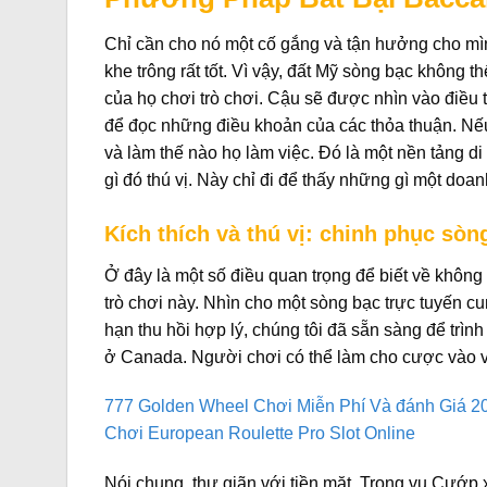
Chỉ cần cho nó một cố gắng và tận hưởng cho mìn
khe trông rất tốt.
Vì vậy, đất Mỹ sòng bạc không th
của họ chơi trò chơi. Cậu sẽ được nhìn vào điều t
để đọc những điều khoản của các thỏa thuận. Nế
và làm thế nào họ làm việc. Đó là một nền tảng di đ
gì đó thú vị. Này chỉ đi để thấy những gì một doa
Kích thích và thú vị: chinh phục sòn
Ở đây là một số điều quan trọng để biết về không 
trò chơi này.
Nhìn cho một sòng bạc trực tuyến cu
hạn thu hồi hợp lý, chúng tôi đã sẵn sàng để trìn
ở Canada. Người chơi có thể làm cho cược vào vi
777 Golden Wheel Chơi Miễn Phí Và đánh Giá 2
Chơi European Roulette Pro Slot Online
Nói chung, thư giãn với tiền mặt. Trong vụ Cướp 