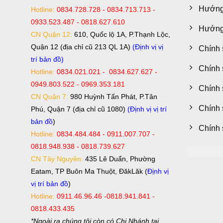
Hướng
Hotline:
0834.728.728 - 0834.713.713 -
0933.523.487 - 0818.627.610
Hướng 
CN Quận 12:
610, Quốc lộ 1A, P.Thạnh Lộc,
Quận 12 (địa chỉ cũ 213 QL 1A)
(Định vị vị
Chính 
trí bản đồ)
Chính 
Hotline:
0834.021.021 - 0834.627.627 -
0949.803.522 - 0969.353.181
Chính 
CN Quận 7:
980 Huỳnh Tấn Phát, P.Tân
Chính 
Phú, Quận 7 (địa chỉ cũ 1080)
(Định vị vị trí
bản đồ
)
Chính 
Hotline:
0834.484.484 - 0911.007.707 -
0818.948.938 - 0818.739.627
CN Tây Nguyên:
435 Lê Duẩn, Phường
Eatam, TP Buôn Ma Thuột, ĐăkLăk (
Định vị
vị trí bản đồ
)
Hotline:
0911.46.96.46 -0818.941.841 -
0818.433.435
*Ngoài ra chúng tôi còn có Chi Nhánh tại