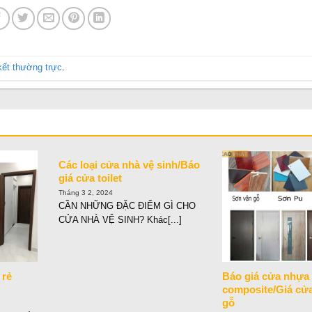
 kết thường trực
.
Các loại cửa nhà vệ sinh/Báo
giá cửa toilet
Tháng 3 2, 2024
CẦN NHỮNG ĐẶC ĐIỂM GÌ CHO
CỬA NHÀ VỆ SINH? Khác[...]
 rẻ
Báo giá cửa nhựa
composite/Giá cử
gỗ