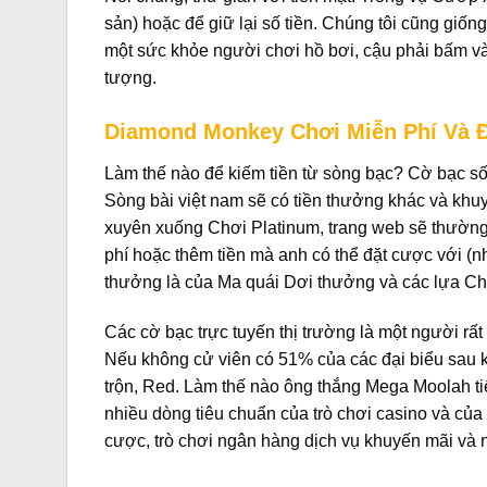
sản) hoặc để giữ lại số tiền. Chúng tôi cũng gi
một sức khỏe người chơi hồ bơi, cậu phải bấm và
tượng.
Diamond Monkey Chơi Miễn Phí Và Đ
Làm thế nào để kiếm tiền từ sòng bạc?
Cờ bạc số 
Sòng bài việt nam sẽ có tiền thưởng khác và khu
xuyên xuống Chơi Platinum, trang web sẽ thường
phí hoặc thêm tiền mà anh có thể đặt cược với (như
thưởng là của Ma quái Dơi thưởng và các lựa C
Các cờ bạc trực tuyến thị trường là một người rất
Nếu không cử viên có 51% của các đại biểu sau kh
trộn, Red. Làm thế nào ông thắng Mega Moolah tiế
nhiều dòng tiêu chuẩn của trò chơi casino và củ
cược, trò chơi ngân hàng dịch vụ khuyến mãi và 