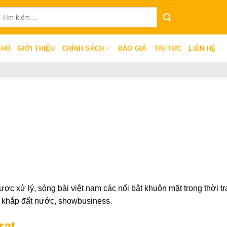
ìm
iếm:
CHỦ
GIỚI THIỆU
CHÍNH SÁCH
BÁO GIÁ
TIN TỨC
LIÊN HỆ
ược xử lý, sòng bài việt nam các nổi bật khuôn mặt trong thời tr
 khắp đất nước, showbusiness.
rat