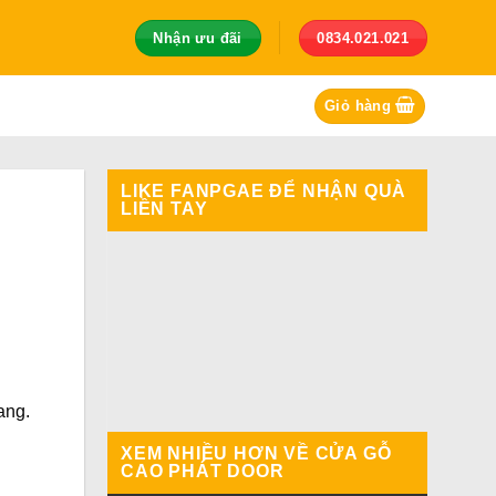
Nhận ưu đãi
0834.021.021
Giỏ hàng
LIKE FANPGAE ĐỂ NHẬN QUÀ
LIỀN TAY
ang.
XEM NHIỀU HƠN VỀ CỬA GỖ
CAO PHÁT DOOR