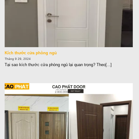
Kích thước cửa phòng ngủ
Tháng 9 29, 2024
Tại sao kích thước cửa phòng ngủ lại quan trọng? Theo[...]