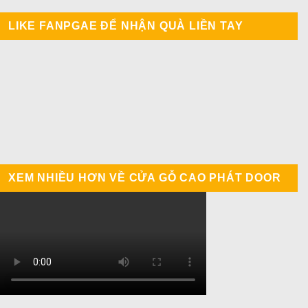
LIKE FANPGAE ĐỂ NHẬN QUÀ LIỀN TAY
XEM NHIỀU HƠN VỀ CỬA GỖ CAO PHÁT DOOR