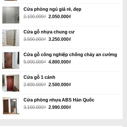
là:
tại
Cửa phòng ngủ giá rẻ, đẹp
2.100.000₫.
là:
Giá
Giá
2.100.000
₫
2.050.000
₫
2.050.000₫.
gốc
hiện
là:
tại
Cửa gỗ nhựa chung cư
2.100.000₫.
là:
Giá
Giá
3.500.000
₫
3.250.000
₫
2.050.000₫.
gốc
hiện
là:
tại
Cửa gỗ công nghiệp chống cháy an cường
3.500.000₫.
là:
Giá
Giá
5.000.000
₫
4.800.000
₫
3.250.000₫.
gốc
hiện
là:
tại
Cửa gỗ 1 cánh
5.000.000₫.
là:
Giá
Giá
2.800.000
₫
2.500.000
₫
4.800.000₫.
gốc
hiện
là:
tại
Cửa phòng nhựa ABS Hàn Quốc
2.800.000₫.
là:
Giá
Giá
3.100.000
₫
2.990.000
₫
2.500.000₫.
gốc
hiện
là:
tại
3.100.000₫.
là: