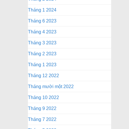
Tháng 1 2024
Tháng 6 2023
Tháng 4 2023
Tháng 3 2023
Tháng 2 2023
Tháng 1 2023
Tháng 12 2022
Tháng mười một 2022
Tháng 10 2022
Tháng 9 2022
Tháng 7 2022