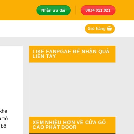
Nhận ưu đãi
0834.021.021
Giỏ hàng
LIKE FANPGAE ĐỂ NHẬN QUÀ
LIỀN TAY
 khe
 trò
XEM NHIỀU HƠN VỀ CỬA GỖ
 bộ
CAO PHÁT DOOR