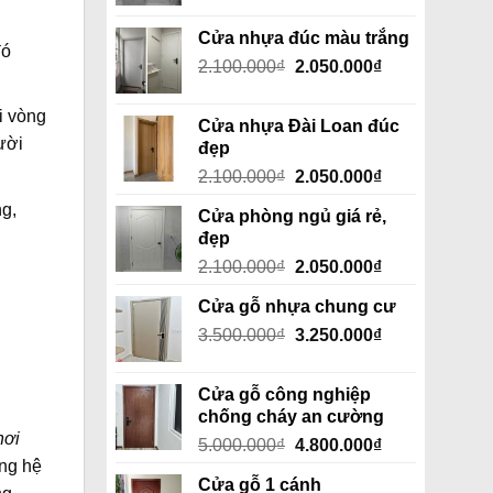
Cửa nhựa đúc màu trắng
đó
Giá
Giá
2.100.000
₫
2.050.000
₫
gốc
hiện
là:
tại
i vòng
Cửa nhựa Đài Loan đúc
2.100.000₫.
là:
ười
đẹp
2.050.000₫.
Giá
Giá
2.100.000
₫
2.050.000
₫
gốc
hiện
g,
Cửa phòng ngủ giá rẻ,
là:
tại
đẹp
2.100.000₫.
là:
Giá
Giá
2.100.000
₫
2.050.000
₫
2.050.000₫.
gốc
hiện
Cửa gỗ nhựa chung cư
là:
tại
Giá
Giá
3.500.000
₫
2.100.000₫.
3.250.000
₫
là:
gốc
hiện
2.050.000₫.
là:
tại
Cửa gỗ công nghiệp
3.500.000₫.
là:
chống cháy an cường
3.250.000₫.
hơi
Giá
Giá
5.000.000
₫
4.800.000
₫
ng hệ
gốc
hiện
Cửa gỗ 1 cánh
là:
tại