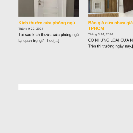
Kích thước cửa phòng ngủ
Báo giá cửa nhựa giá
TPHCM
Tháng 9 29, 2024
Tại sao kích thước cửa phòng ngủ
Tháng 3 14, 2024
CÓ NHỮNG LOẠI CỬA N
lại quan trọng? Theo[...]
Trên thị trường ngày nay,[