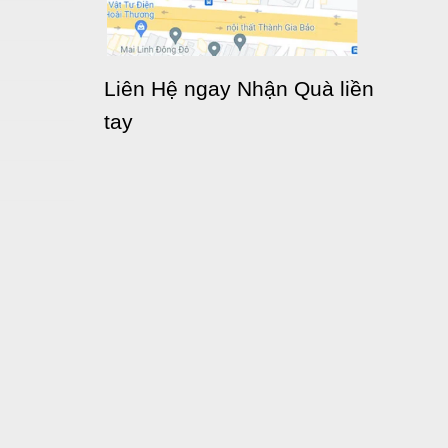
Liên Hệ ngay Nhận Quà liền
tay