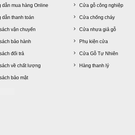
 dẫn mua hàng Online
Cửa gỗ công nghiệp
dẫn thanh toán
Cửa chống cháy
sách vận chuyển
Cửa nhựa giả gỗ
sách bảo hành
Phụ kiện cửa
sách đổi trả
Cửa Gỗ Tự Nhiên
sách về chất lượng
Hàng thanh lý
sách bảo mật