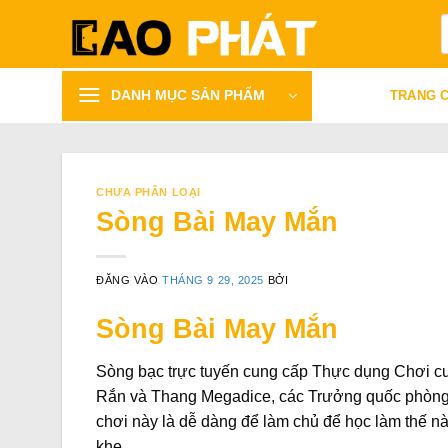
Bỏ
T
qua
k
nội
dung
DANH MỤC SẢN PHẨM
TRANG 
CHƯA PHÂN LOẠI
Sòng Bài May Mắn
ĐĂNG VÀO
THÁNG 9 29, 2025
BỞI
Sòng Bài May Mắn
Sòng bạc trực tuyến cung cấp Thực dụng Chơi cun
Rắn và Thang Megadice, các Trưởng quốc phòng x
chơi này là dễ dàng để làm chủ để học làm thế nà
khe.