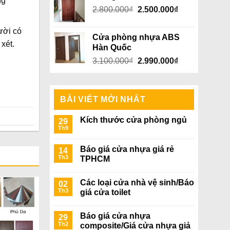
ng
Giá
Giá
2.800.000
₫
5.000.000₫.
2.500.000
₫
là:
gốc
hiện
4.800.000₫.
là:
tại
ười có
Cửa phòng nhựa ABS
2.800.000₫.
là:
xét.
Hàn Quốc
2.500.000₫.
Giá
Giá
3.100.000
₫
2.990.000
₫
gốc
hiện
là:
tại
3.100.000₫.
là:
BÀI VIẾT MỚI NHẤT
2.990.000₫.
Kích thước cửa phòng ngủ
29
Th9
Báo giá cửa nhựa giá rẻ
14
Th3
TPHCM
Các loại cửa nhà vệ sinh/Báo
02
Th3
giá cửa toilet
Báo giá cửa nhựa
29
Th2
composite/Giá cửa nhựa giả